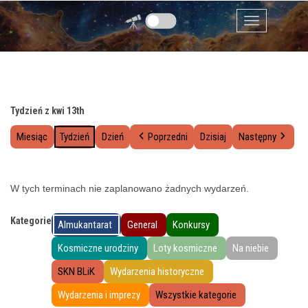
Przejdź do zawartości
Menu
Tydzień z kwi 13th
Miesiąc
Tydzień
Dzień
Poprzedni
Dzisiaj
Następny
W tych terminach nie zaplanowano żadnych wydarzeń.
Kategorie
Almukantarat
General
Konkursy
Kosmiczne urodziny
Loty kosmiczne
Na niebie
SKN BLiK
Wydarzenia historyczne
Wydarzenia i imprezy
Wszystkie kategorie