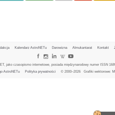
e
a
e
k
t
r
t
n
z
n
i
e
i
a
n
a
2
i
2
0
e
0
dakcja
Kalendarz AstroNETu
Darowizna
Almukantarat
Kontakt
2
)
2
6
6
ET, jako czasopismo internetowe, posiada międzynarodowy numer ISSN 168
go AstroNETu
Polityka prywatności
© 2000–
2026
Grafiki wektorowe:
M