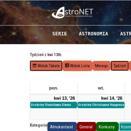
Przejdź do zawartości
SERIE
ASTRONOMIA
AST
Tydzień z kwi 13th
Widok:
Tabela
Widok:
Lista
Miesiąc
Tydzień
pon.
p
wt.
w
o
t
1
(
1
(
kwi 13, '26
kwi 14, '26
n
o
Urodziny Stanisława Ulama
3
1
Urodziny Christiaana Huygensa
4
2
i
r
k
w
k
w
e
e
w
y
w
y
d
k
Kategorie
Almukantarat
General
Konkursy
Kosmi
i
d
i
d
z