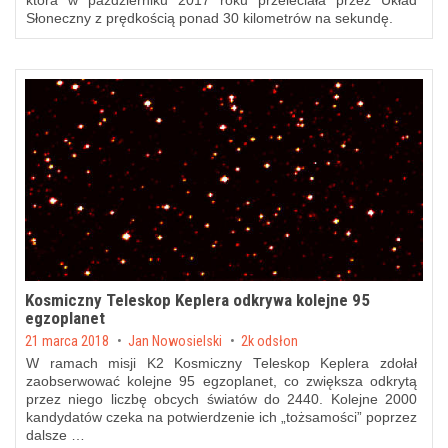
która w październiku 2017 roku przeleciała przez Układ
Słoneczny z prędkością ponad 30 kilometrów na sekundę.
Kosmiczny Teleskop Keplera odkrywa kolejne 95
egzoplanet
Posted on
21 marca 2018
by
Jan Nowosielski
2k odsłon
W ramach misji K2 Kosmiczny Teleskop Keplera zdołał
zaobserwować kolejne 95 egzoplanet, co zwiększa odkrytą
przez niego liczbę obcych światów do 2440. Kolejne 2000
kandydatów czeka na potwierdzenie ich „tożsamości” poprzez
dalsze …