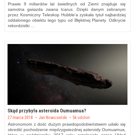
Prawie 9 miliardów lat świetlnych od Ziemi znajduje się
samotna gwiazda zwana Icarus. Dzięki danym zebranym
przez Kosmiczny Teleskop Hubble'a zyskała tytuł najbardziej
oddalonego obiektu tego typu od Błękitnej Planety. Odkrycie
rekordzistki …
Skąd przybyła asteroida Oumuamua?
Posted on
27 marca 2018
by
Jan Nowosielski
5k odsłon
Astronomom z dość dużym prawdopodobieństwem udało się
określić pochodzenie międzygwiezdnej asteroidy Oumuamua,