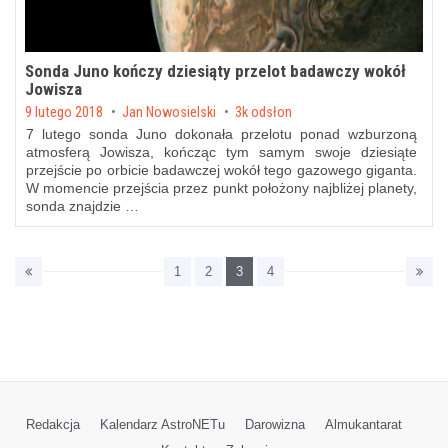
Sonda Juno kończy dziesiąty przelot badawczy wokół
Jowisza
Posted on
9 lutego 2018
by
Jan Nowosielski
3k odsłon
7 lutego sonda Juno dokonała przelotu ponad wzburzoną
atmosferą Jowisza, kończąc tym samym swoje dziesiąte
przejście po orbicie badawczej wokół tego gazowego giganta.
W momencie przejścia przez punkt położony najbliżej planety,
sonda znajdzie …
1
2
3
4
Redakcja
Kalendarz AstroNETu
Darowizna
Almukantarat