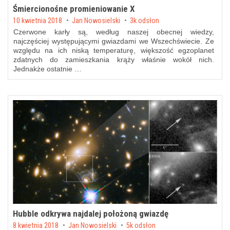
Śmiercionośne promieniowanie X
Posted on
10 kwietnia 2018
by
Jan Nowosielski
3k odsłon
Czerwone karły są, według naszej obecnej wiedzy,
najczęściej występującymi gwiazdami we Wszechświecie. Ze
względu na ich niską temperaturę, większość egzoplanet
zdatnych do zamieszkania krąży właśnie wokół nich.
Jednakże ostatnie …
Hubble odkrywa najdalej położoną gwiazdę
Posted on
8 kwietnia 2018
by
Jan Nowosielski
5k odsłon