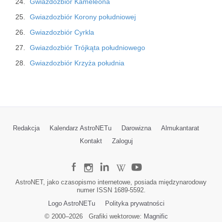
Gwiazdozbiór Kameleona
Gwiazdozbiór Korony południowej
Gwiazdozbiór Cyrkla
Gwiazdozbiór Trójkąta południowego
Gwiazdozbiór Krzyża południa
Redakcja
Kalendarz AstroNETu
Darowizna
Almukantarat
Kontakt
Zaloguj
AstroNET, jako czasopismo internetowe, posiada międzynarodowy
numer ISSN 1689-5592.
Logo AstroNETu
Polityka prywatności
© 2000–
2026
Grafiki wektorowe:
Magnific