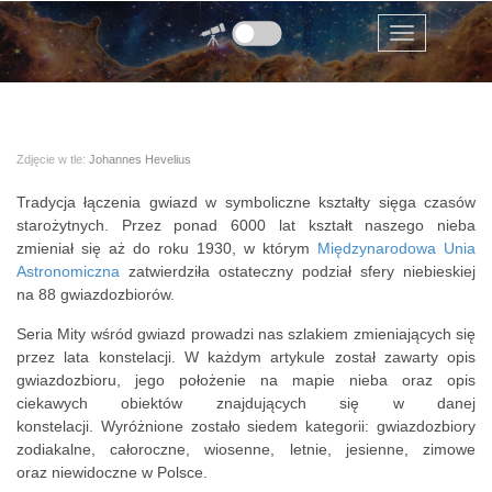
Mity wsród gwiazd
Przejdź do zawartości
Menu
Zdjęcie w tle:
Johannes Hevelius
Tradycja łączenia gwiazd w symboliczne kształty sięga czasów
starożytnych. Przez ponad 6000 lat kształt naszego nieba
zmieniał się aż do roku 1930, w którym
Międzynarodowa Unia
Astronomiczna
zatwierdziła ostateczny podział sfery niebieskiej
na 88 gwiazdozbiorów.
Seria Mity wśród gwiazd prowadzi nas szlakiem zmieniających się
przez lata konstelacji. W każdym artykule został zawarty opis
gwiazdozbioru, jego położenie na mapie nieba oraz opis
ciekawych obiektów znajdujących się w danej
konstelacji. Wyróżnione zostało siedem kategorii: gwiazdozbiory
zodiakalne, całoroczne, wiosenne, letnie, jesienne, zimowe
oraz niewidoczne w Polsce.