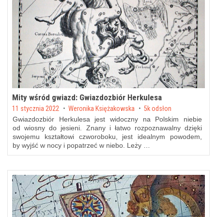
Mity wśród gwiazd: Gwiazdozbiór Herkulesa
Posted on
11 stycznia 2022
by
Weronika Księżakowska
5k odsłon
Gwiazdozbiór Herkulesa jest widoczny na Polskim niebie
od wiosny do jesieni. Znany i łatwo rozpoznawalny dzięki
swojemu kształtowi czworoboku, jest idealnym powodem,
by wyjść w nocy i popatrzeć w niebo. Leży …