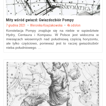
Mity wśród gwiazd: Gwiazdozbiór Pompy
Posted on
7 grudnia 2021
by
Weronika Księżakowska
4k odsłon
Konstelacja Pompy znajduje się na niebie w sąsiedztwie
Hydry, Centaura i Kompasu. W Polsce jest widoczna w
miesiącach wiosennych nad południową częścią horyzontu,
ale tylko częściowo, ponieważ jest to raczej gwiazdozbiór
nieba południowego. …