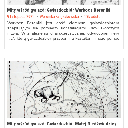
Mity wśród gwiazd: Gwiazdozbiór Warkocz Bereniki
Posted on
9 listopada 2021
by
Weronika Księżakowska
13k odsłon
Warkocz Bereniki jest dość ciemnym gwiazdozbiorem
znajdującym się pomiędzy konstelacjami Psów Gończych
i Lwa. W znalezieniu charakterystycznej, odwróconej litery
„L”, którą gwiazdozbiór przypomina kształtem, może pomóc
…
Mity wśród gwiazd: Gwiazdozbiór Małej Niedźwiedzicy