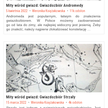
Mity wśród gwiazd: Gwiazdozbiór Andromedy
Posted on
5 kwietnia 2022
by
Weronika Księżakowska
11k odsłon
Andromeda jest popularnym, łatwym do znalezienia
gwiazdozbiorem. W Polsce możemy zaobserwować
go od lata do zimy, ale najlepiej widoczny jest jesienią. Żeby
go znaleźć, należy najpierw zlokalizować konstelację …
Mity wśród gwiazd: Gwiazdozbiór Strzały
Posted on
15 marca 2022
by
Weronika Księżakowska
4k odsłon
Strzała jest jednym z najmniejszych gwiazdozbiorów. Jest