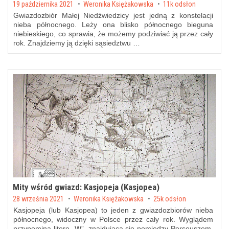
Posted on
19 października 2021
by
Weronika Księżakowska
11k odsłon
Gwiazdozbiór Małej Niedźwiedzicy jest jedną z konstelacji
nieba północnego. Leży ona blisko północnego bieguna
niebieskiego, co sprawia, że możemy podziwiać ją przez cały
rok. Znajdziemy ją dzięki sąsiedztwu …
Mity wśród gwiazd: Kasjopeja (Kasjopea)
Posted on
28 września 2021
by
Weronika Księżakowska
25k odsłon
Kasjopeja (lub Kasjopea) to jeden z gwiazdozbiorów nieba
północnego, widoczny w Polsce przez cały rok. Wyglądem
przypomina literę „W”, znajdującą się pomiędzy Perseuszem,