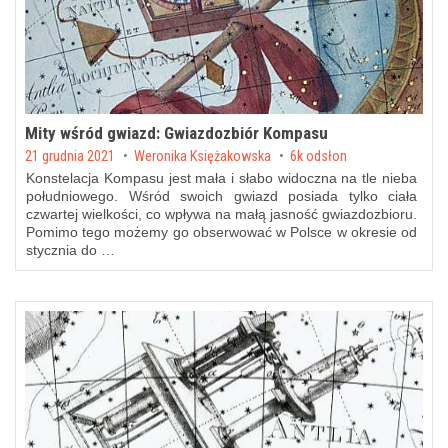
Mity wśród gwiazd: Gwiazdozbiór Kompasu
Posted on
21 grudnia 2021
by
Weronika Księżakowska
6k odsłon
Konstelacja Kompasu jest mała i słabo widoczna na tle nieba
południowego. Wśród swoich gwiazd posiada tylko ciała
czwartej wielkości, co wpływa na małą jasność gwiazdozbioru.
Pomimo tego możemy go obserwować w Polsce w okresie od
stycznia do …