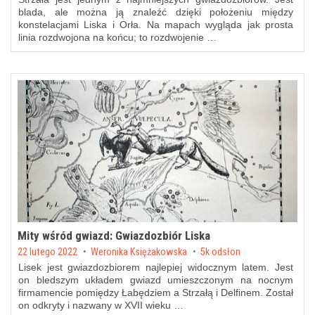
blada, ale można ją znaleźć dzięki położeniu między
konstelacjami Liska i Orła. Na mapach wygląda jak prosta
linia rozdwojona na końcu; to rozdwojenie …
Mity wśród gwiazd: Gwiazdozbiór Liska
Posted on
22 lutego 2022
by
Weronika Księżakowska
5k odsłon
Lisek jest gwiazdozbiorem najlepiej widocznym latem. Jest
on bledszym układem gwiazd umieszczonym na nocnym
firmamencie pomiędzy Łabędziem a Strzałą i Delfinem. Został
on odkryty i nazwany w XVII wieku …