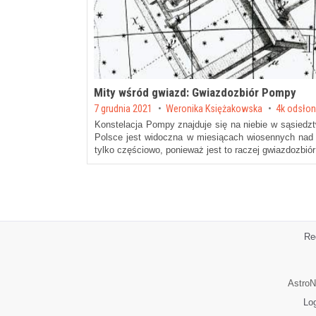
Mity wśród gwiazd: Gwiazdozbiór Pompy
Posted on
7 grudnia 2021
by
Weronika Księżakowska
4k odsło
Konstelacja Pompy znajduje się na niebie w sąsiedz
Polsce jest widoczna w miesiącach wiosennych nad 
tylko częściowo, ponieważ jest to raczej gwiazdozbió
Re
AstroN
Lo