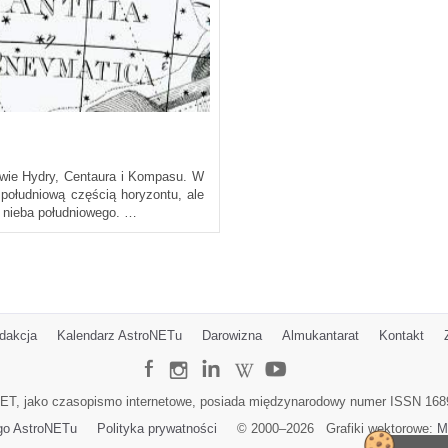
n
twie Hydry, Centaura i Kompasu. W
południową częścią horyzontu, ale
r nieba południowego. …
dakcja
Kalendarz AstroNETu
Darowizna
Almukantarat
Kontakt
ET, jako czasopismo internetowe, posiada międzynarodowy numer ISSN 168
go AstroNETu
Polityka prywatności
© 2000–
2026
Grafiki wektorowe:
M