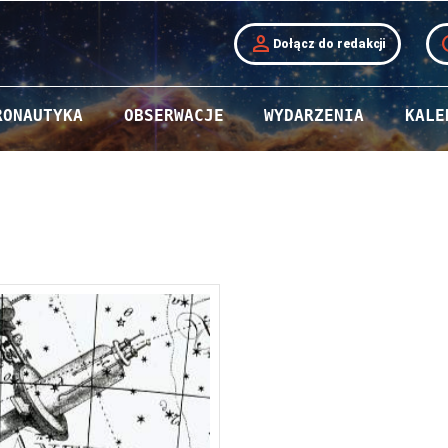
person
t
Dołącz do redakcji
RONAUTYKA
OBSERWACJE
WYDARZENIA
KALE