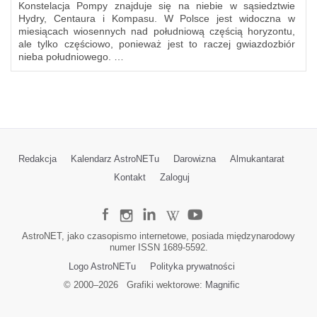
Konstelacja Pompy znajduje się na niebie w sąsiedztwie
Hydry, Centaura i Kompasu. W Polsce jest widoczna w
miesiącach wiosennych nad południową częścią horyzontu,
ale tylko częściowo, ponieważ jest to raczej gwiazdozbiór
nieba południowego. …
Redakcja
Kalendarz AstroNETu
Darowizna
Almukantarat
Kontakt
Zaloguj
AstroNET, jako czasopismo internetowe, posiada międzynarodowy
numer ISSN 1689-5592.
Logo AstroNETu
Polityka prywatności
© 2000–
2026
Grafiki wektorowe:
Magnific