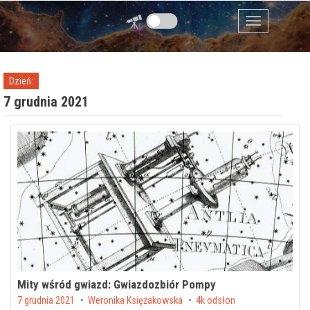
Przejdź do zawartości
Menu
Dzień:
7 grudnia 2021
Mity wśród gwiazd: Gwiazdozbiór Pompy
Posted on
7 grudnia 2021
by
Weronika Księżakowska
4k odsłon