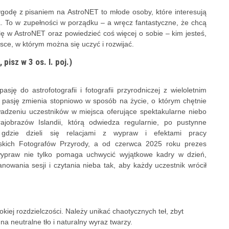
godę z pisaniem na AstroNET to młode osoby, które interesują
. To w zupełności w porządku – a wręcz fantastyczne, że chcą
lę w AstroNET oraz powiedzieć coś więcej o sobie – kim jesteś,
sce, w którym można się uczyć i rozwijać.
isz w 3 os. l. poj.)
asję do astrofotografii i fotografii przyrodniczej z wieloletnim
 pasję zmienia stopniowo w sposób na życie, o którym chętnie
adzeniu uczestników w miejsca oferujące spektakularne niebo
ajobrazów Islandii, którą odwiedza regularnie, po pustynne
 gdzie dzieli się relacjami z wypraw i efektami pracy
skich Fotografów Przyrody, a od czerwca 2025 roku prezes
ypraw nie tylko pomaga uchwycić wyjątkowe kadry w dzień,
owania sesji i czytania nieba tak, aby każdy uczestnik wrócił
kiej rozdzielczości. Należy unikać chaotycznych teł, zbyt
na neutralne tło i naturalny wyraz twarzy.