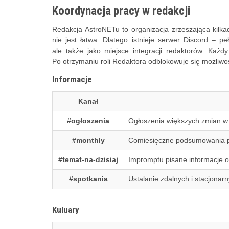
Koordynacja pracy w redakcji
Redakcja AstroNETu to organizacja zrzeszająca kilka
nie jest łatwa. Dlatego istnieje serwer Discord – pe
ale także jako miejsce integracji redaktorów. Każd
Po otrzymaniu roli Redaktora odblokowuje się możliwość
Informacje
Kanał
#ogłoszenia
Ogłoszenia większych zmian w 
#monthly
Comiesięczne podsumowania 
#temat-na-dzisiaj
Impromptu pisane informacje o
#spotkania
Ustalanie zdalnych i stacjonar
Kuluary