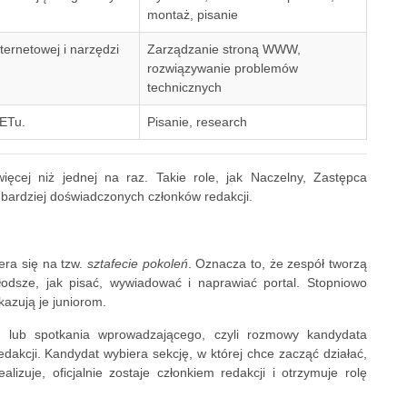
montaż, pisanie
ternetowej i narzędzi
Zarządzanie stroną WWW,
rozwiązywanie problemów
technicznych
NETu.
Pisanie, research
ęcej niż jednej na raz. Takie role, jak Naczelny, Zastępca
bardziej doświadczonych członków redakcji.
iera się na tzw.
sztafecie pokoleń
. Oznacza to, że zespół tworzą
młodsze, jak pisać, wywiadować i naprawiać portal. Stopniowo
kazują je juniorom.
u
lub spotkania wprowadzającego, czyli rozmowy kandydata
dakcji. Kandydat wybiera sekcję, w której chce zacząć działać,
izuje, oficjalnie zostaje członkiem redakcji i otrzymuje rolę