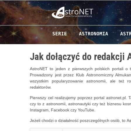
Jak dołączyć do redakcji AstroNET?
Przejdź do zawartości
SERIE
ASTRONOMIA
AST
Jak dołączyć do redakcji
AstroNET to jeden z pierwszych polskich portali o 
Prowadzony jest przez Klub Astronomiczny Almukanta
wszystkim popularyzowanie astronomii, ale też r
redaktorów.
Pierwszy cel realizujemy poprzez portal astronet.pl.
czy to z astronomii, astronautyki czy też biznesu k
Instagram, Facebook czy YouTube.
Jeżeli chodzi o działalność poszczególnych osób, to Ast