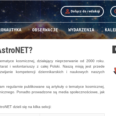
person
t
Dołącz do redakcji
RONAUTYKA
OBSERWACJE
WYDARZENIA
KALE
 AstroNET?
tematyce kosmicznej, działający nieprzerwanie od 2000 roku.
rat i wolontariuszy z całej Polski. Naszą misją jest przede
ozwijanie kompetencji dziennikarskich i naukowych naszych
 Tam regularnie publikowane są artykuły o tematyce kosmicznej,
osmicznego. Ponadto prowadzone są media społecznościowe, jak
roNET dzieli się na kilka sekcji: