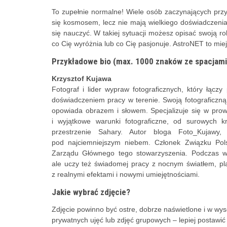
To zupełnie normalne! Wiele osób zaczynających przy
się kosmosem, lecz nie mają wielkiego doświadczenia
się nauczyć. W takiej sytuacji możesz opisać swoją ro
co Cię wyróżnia lub co Cię pasjonuje. AstroNET to miej
Przykładowe bio (max. 1000 znaków ze spacjami, p
Krzysztof Kujawa
Fotograf i lider wypraw fotograficznych, który łączy p
doświadczeniem pracy w terenie. Swoją fotograficzną
opowiada obrazem i słowem. Specjalizuje się w prow
i wyjątkowe warunki fotograficzne, od surowych kr
przestrzenie Sahary. Autor bloga Foto_Kujawy,
pod najciemniejszym niebem. Członek Związku Pol
Zarządu Głównego tego stowarzyszenia. Podczas w
ale uczy też świadomej pracy z nocnym światłem, plan
z realnymi efektami i nowymi umiejętnościami.
Jakie wybrać zdjęcie?
Zdjęcie powinno być ostre, dobrze naświetlone i w wyso
prywatnych ujęć lub zdjęć grupowych – lepiej postawić 