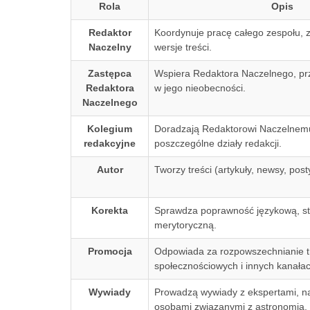
Rola
Opis
Redaktor
Koordynuje pracę całego zespołu, z
Naczelny
wersje treści.
Zastępca
Wspiera Redaktora Naczelnego, pr
Redaktora
w jego nieobecności.
Naczelnego
Kolegium
Doradzają Redaktorowi Naczelnemu
redakcyjne
poszczególne działy redakcji.
Autor
Tworzy treści (artykuły, newsy, post
Korekta
Sprawdza poprawność językową, sty
merytoryczną.
Promocja
Odpowiada za rozpowszechnianie t
społecznościowych i innych kanałac
Wywiady
Prowadzą wywiady z ekspertami, n
osobami związanymi z astronomią, 