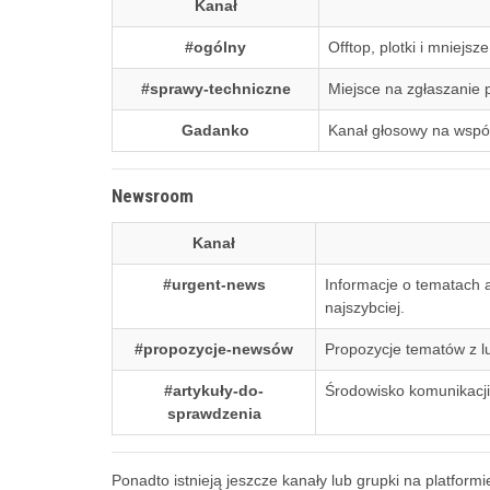
Kanał
#ogólny
Offtop, plotki i mniejsz
#sprawy-techniczne
Miejsce na zgłaszanie 
Gadanko
Kanał głosowy na wspóln
Newsroom
Kanał
#urgent-news
Informacje o tematach a
najszybciej.
#propozycje-newsów
Propozycje tematów z l
#artykuły-do-
Środowisko komunikacji
sprawdzenia
Ponadto istnieją jeszcze kanały lub grupki na platf