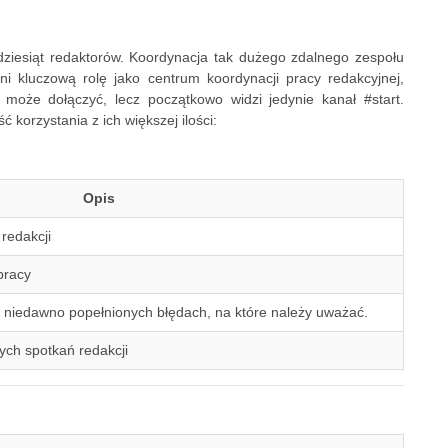
dziesiąt redaktorów. Koordynacja tak dużego zdalnego zespołu
łni kluczową rolę jako centrum koordynacji pracy redakcyjnej,
y może dołączyć, lecz początkowo widzi jedynie kanał #start.
 korzystania z ich większej ilości:
Opis
redakcji
pracy
 niedawno popełnionych błędach, na które należy uważać.
nych spotkań redakcji