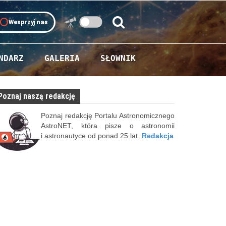
oll
Wesprzyj nas
Szukaj:
Szukaj
NDARZ
GALERIA
SŁOWNIK
Poznaj naszą redakcję
Poznaj redakcję Portalu Astronomicznego
AstroNET, która pisze o astronomii
i astronautyce od ponad 25 lat.
Redakcja