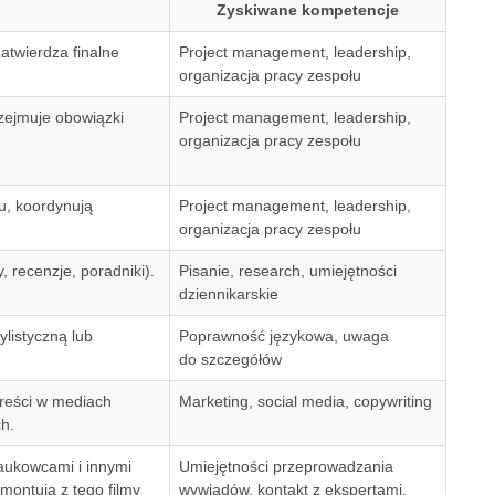
Zyskiwane kompetencje
atwierdza finalne
Project management, leadership,
organizacja pracy zespołu
zejmuje obowiązki
Project management, leadership,
organizacja pracy zespołu
, koordynują
Project management, leadership,
organizacja pracy zespołu
y, recenzje, poradniki).
Pisanie, research, umiejętności
dziennikarskie
listyczną lub
Poprawność językowa, uwaga
do szczegółów
reści w mediach
Marketing, social media, copywriting
h.
aukowcami i innymi
Umiejętności przeprowadzania
montują z tego filmy
wywiadów, kontakt z ekspertami,