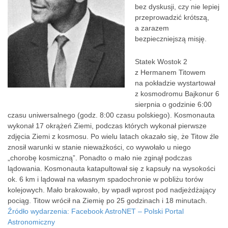
g
bez dyskusji, czy nie lepiej
i
przeprowadzić krótszą,
e
a zarazem
g
bezpieczniejszą misję.
o
w
Statek Wostok 2
h
z Hermanem Titowem
i
na pokładzie wystartował
s
z kosmodromu Bajkonur 6
t
sierpnia o godzinie 6:00
o
czasu uniwersalnego (godz. 8:00 czasu polskiego). Kosmonauta
r
wykonał 17 okrążeń Ziemi, podczas których wykonał pierwsze
i
zdjęcia Ziemi z kosmosu. Po wielu latach okazało się, że Titow źle
i
znosił warunki w stanie nieważkości, co wywołało u niego
z
„chorobę kosmiczną”. Ponadto o mało nie zginął podczas
a
lądowania. Kosmonauta katapultował się z kapsuły na wysokości
ł
ok. 6 km i lądował na własnym spadochronie w pobliżu torów
o
kolejowych. Mało brakowało, by wpadł wprost pod nadjeżdżający
g
pociąg. Titow wrócił na Ziemię po 25 godzinach i 18 minutach.
o
Źródło wydarzenia: Facebook AstroNET – Polski Portal
w
Astronomiczny
e