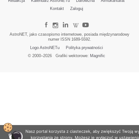
Redakcja
Kalendarz AstroNETu
Darowizna
Almukantarat
a
Kontakt
Zaloguj
c
h
m
i
AstroNET, jako czasopismo internetowe, posiada międzynarodowy
s
numer ISSN 1689-5592.
j
Logo AstroNETu
Polityka prywatności
i
© 2000–
2026
Grafiki wektorowe:
Magnific
W
o
s
t
o
k
2
Nasz portal korzysta z ciasteczek, aby zwiększyć Twoją 
korzystania ze strony. Możesz je wyłączyć w ustawieni