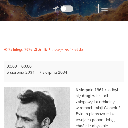
Rocznica drugiego w historii załogowego lotu
Przejdź do zawartości
orbitalnego w ramach misji Wostok 2
Menu
Posted on
25 lutego 2026
by
Amelia Staszczyk
1k odsłon
R
00:00
–
00:00
o
6 sierpnia 2034
–
7 sierpnia 2034
c
z
n
6 sierpnia 1961 r. odbył
i
się drugi w historii
c
załogowy lot orbitalny
a
w ramach misji Wostok 2.
d
Była to pierwsza misja
r
trwająca ponad dobę,
u
choć nie obyło się