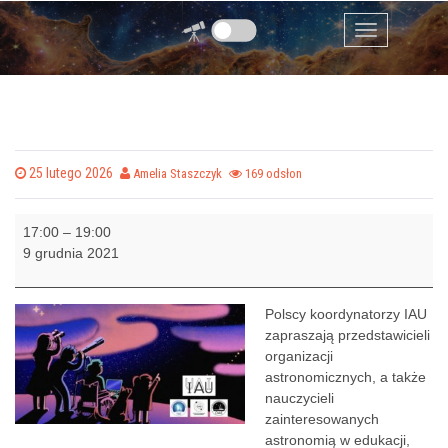
Spotkanie online z polskimi koordynatorami
Przejdź do zawartości
Międzynarodowej Unii Astronomicznej (IAU)
Menu
Posted on
25 lutego 2026
by
Amelia Staszczyk
169 odsłon
S
17:00
–
19:00
p
9 grudnia 2021
o
t
k
Polscy koordynatorzy IAU
a
zapraszają przedstawicieli
n
organizacji
i
astronomicznych, a także
e
nauczycieli
o
zainteresowanych
n
astronomią w edukacji,