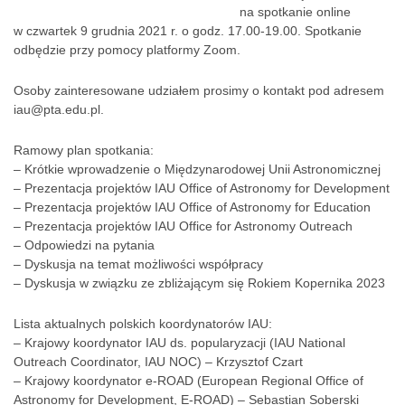
l
na spotkanie online
i
w czwartek 9 grudnia 2021 r. o godz. 17.00-19.00. Spotkanie
n
odbędzie przy pomocy platformy Zoom.
e
z
Osoby zainteresowane udziałem prosimy o kontakt pod adresem
p
iau@pta.edu.pl.
o
l
Ramowy plan spotkania:
s
– Krótkie wprowadzenie o Międzynarodowej Unii Astronomicznej
k
– Prezentacja projektów IAU Office of Astronomy for Development
i
– Prezentacja projektów IAU Office of Astronomy for Education
m
– Prezentacja projektów IAU Office for Astronomy Outreach
i
– Odpowiedzi na pytania
k
– Dyskusja na temat możliwości współpracy
o
– Dyskusja w związku ze zbliżającym się Rokiem Kopernika 2023
o
r
Lista aktualnych polskich koordynatorów IAU:
d
– Krajowy koordynator IAU ds. popularyzacji (IAU National
y
Outreach Coordinator, IAU NOC) – Krzysztof Czart
n
– Krajowy koordynator e-ROAD (European Regional Office of
a
Astronomy for Development, E-ROAD) – Sebastian Soberski
t