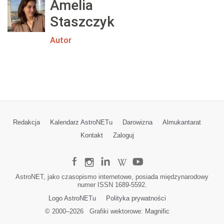
Amelia
n
i
Staszczyk
i
A
Autor
s
t
r
o
n
o
m
i
Redakcja
Kalendarz AstroNETu
Darowizna
Almukantarat
c
Kontakt
Zaloguj
z
n
e
j
AstroNET, jako czasopismo internetowe, posiada międzynarodowy
(
numer ISSN 1689-5592.
I
Logo AstroNETu
Polityka prywatności
A
© 2000–
2026
Grafiki wektorowe:
Magnific
U