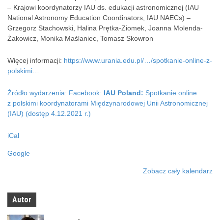
– Krajowi koordynatorzy IAU ds. edukacji astronomicznej (IAU
o
National Astronomy Education Coordinators, IAU NAECs) –
r
Grzegorz Stachowski, Halina Prętka-Ziomek, Joanna Molenda-
a
Żakowicz, Monika Maślaniec, Tomasz Skowron
m
i
Więcej informacji:
https://www.urania.edu.pl/…/spotkanie-online-z-
M
polskimi…
i
ę
d
Źródło wydarzenia: Facebook:
IAU Poland:
Spotkanie online
z
z polskimi koordynatorami Międzynarodowej Unii Astronomicznej
y
(IAU) (dostęp 4.12.2021 r.)
n
a
iCal
r
Google
o
d
Zobacz cały kalendarz
o
w
e
Autor
j
U