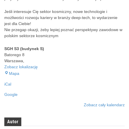
r
z
Jeśli interesuje Cię sektor kosmiczny, nowe technologie i
e
możliwości rozwoju kariery w branży deep-tech, to wydarzenie
d
jest dla Ciebie!
s
Nie przegap okazji, żeby lepiej poznać perspektywy zawodowe w
t
polskim sektorze kosmicznym
a
w
SGH S3 (budynek S)
i
Batorego 8
c
Warszawa
,
i
Zobacz lokalizację
e
S
Mapa
l
G
e
iCal
H
m
S
Z
Google
3
w
(
i
Zobacz cały kalendarz
b
ą
u
z
d
Autor
k
y
u