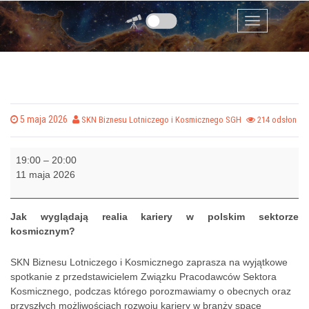
Spotkanie z przedstawicielem Związku
Przejdź do zawartości
Pracodawców Sektora Kosmicznego
Menu
Posted on
5 maja 2026
by
SKN Biznesu Lotniczego i Kosmicznego SGH
214 odsłon
S
19:00
–
20:00
p
11 maja 2026
o
t
k
Jak wyglądają realia kariery w polskim sektorze
a
kosmicznym?
n
i
SKN Biznesu Lotniczego i Kosmicznego zaprasza na wyjątkowe
e
spotkanie z przedstawicielem Związku Pracodawców Sektora
z
Kosmicznego, podczas którego porozmawiamy o obecnych oraz
p
przyszłych możliwościach rozwoju kariery w branży space