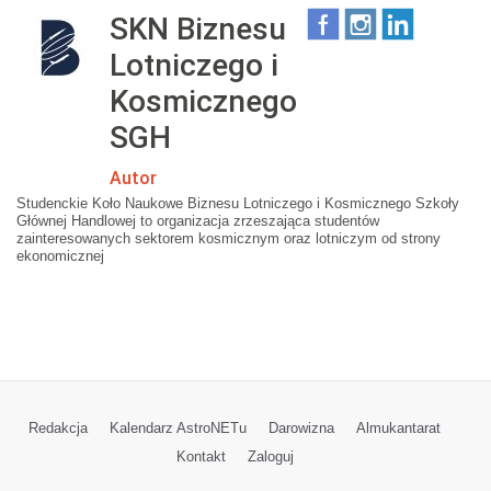
n
SKN Biznesu
P
e
r
Lotniczego i
k
a
S
c
Kosmicznego
)
o
SGH
d
a
Autor
w
Studenckie Koło Naukowe Biznesu Lotniczego i Kosmicznego Szkoły
c
Głównej Handlowej to organizacja zrzeszająca studentów
ó
zainteresowanych sektorem kosmicznym oraz lotniczym od strony
w
ekonomicznej
S
e
k
t
o
r
a
Redakcja
Kalendarz AstroNETu
Darowizna
Almukantarat
K
Kontakt
Zaloguj
o
s