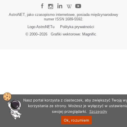
m
i
AstroNET, jako czasopismo internetowe, posiada międzynarodowy
c
numer ISSN 1689-5592.
z
Logo AstroNETu
Polityka prywatności
n
e
© 2000–
2026
Grafiki wektorowe:
Magnific
g
o
Nasz portal korzysta z ciasteczek, aby zwiększyć Twoją 
korzystania ze strony. Możesz je wyłączyć w ustawieni
swojej przeglądarki.
Szczegóły
Ok, rozumiem