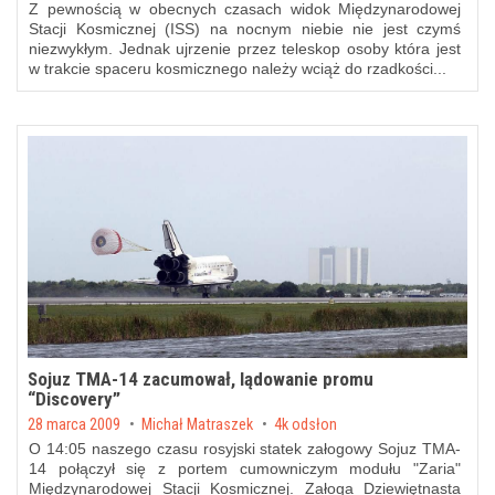
Z pewnością w obecnych czasach widok Międzynarodowej
Stacji Kosmicznej (ISS) na nocnym niebie nie jest czymś
niezwykłym. Jednak ujrzenie przez teleskop osoby która jest
w trakcie spaceru kosmicznego należy wciąż do rzadkości...
Sojuz TMA-14 zacumował, lądowanie promu
“Discovery”
Posted on
28 marca 2009
by
Michał Matraszek
4k odsłon
O 14:05 naszego czasu rosyjski statek załogowy Sojuz TMA-
14 połączył się z portem cumowniczym modułu "Zaria"
Międzynarodowej Stacji Kosmicznej. Załoga Dziewiętnasta