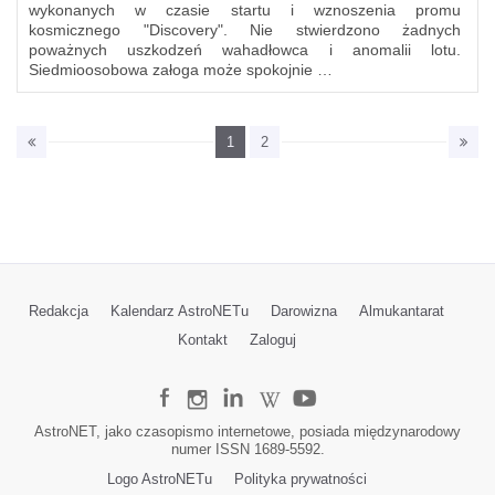
wykonanych w czasie startu i wznoszenia promu
kosmicznego "Discovery". Nie stwierdzono żadnych
poważnych uszkodzeń wahadłowca i anomalii lotu.
Siedmioosobowa załoga może spokojnie …
1
2
Redakcja
Kalendarz AstroNETu
Darowizna
Almukantarat
Kontakt
Zaloguj
AstroNET, jako czasopismo internetowe, posiada międzynarodowy
numer ISSN 1689-5592.
Logo AstroNETu
Polityka prywatności