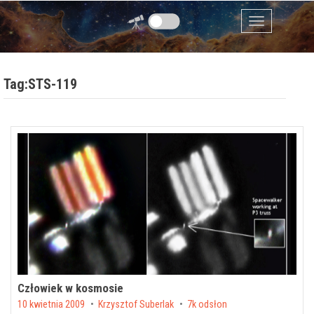
Przejdź do zawartości
Menu
Tag:STS-119
Człowiek w kosmosie
Posted on
10 kwietnia 2009
by
Krzysztof Suberlak
7k odsłon