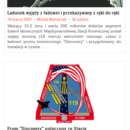
Ładunek wyjęty z ładowni i przekazywany z ręki do ręki
Posted on
18 marca 2009
by
Michał Matraszek
3k odsłon
Ważący 15,5 tony i warty 300 milionów dolarów segment
baterii słonecznych Międzynarodowej Stacji Kosmicznej został
wyjęty wczoraj (18 marca) wieczorem naszego czasu z
ładowni promu kosmicznego "Discovery" i przygotowany do
instalacji w czasie …
Prom “Discovery” połączony ze Stacją