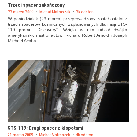
Trzeci spacer zakończony
Posted on
23 marca 2009
by
Michał Matraszek
3k odsłon
W poniedziałek (23 marca) przeprowadzony został ostatni z
trzech spacerów kosmicznych zaplanowanych dla misji STS-
119 promu "Discovery". Wzięła w nim udział dwójka
amerykańskich astronautów: Richard Robert Arnold i Joseph
Michael Acaba.
STS-119: Drugi spacer z kłopotami
Posted on
21 marca 2009
by
Michał Matraszek
4k odsłon