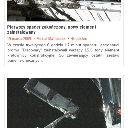
Pierwszy spacer zakończony, nowy element
zainstalowany
Posted on
19 marca 2009
by
Michał Matraszek
4k odsłon
W czasie trwającego 6 godzin i 7 minut spaceru, astronauci
promu "Discovery" zainstalowali ważący 15,5 tony element
kratownicy konstrukcyjnej S6 zawierający ostatni zestaw
paneli słonecznych.