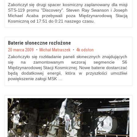
Zakończył się drugi spacer kosmiczny zaplanowany dla misji
STS-119 promu "Discovery". Steven Ray Swanson i Joseph
Michael Acaba przebywali poza Międzynarodową Stacją
Kosmiczną od 17:51 do 0:21 naszego czasu.
Baterie słoneczne rozłożone
Posted on
20 marca 2009
by
Michał Matraszek
4k odsłon
Zakończyło się rozkładanie paneli słonecznych znajdujących
się na zamontowanym wczoraj segmencie S6
Międzynarodowej Stacji Kosmicznej. Nowe baterie dostarczać
będą dodatkowej energii, która w przyszłości umożliwi
powiększenie załogi MSK …