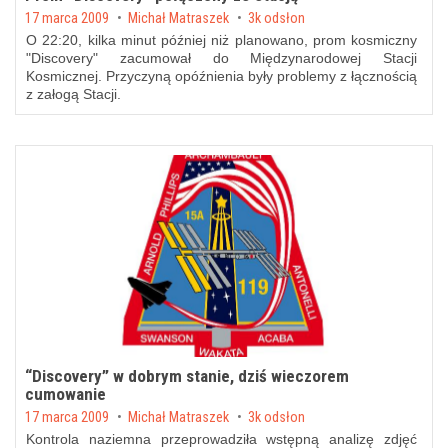
Posted on
17 marca 2009
by
Michał Matraszek
3k odsłon
O 22:20, kilka minut później niż planowano, prom kosmiczny
"Discovery" zacumował do Międzynarodowej Stacji
Kosmicznej. Przyczyną opóźnienia były problemy z łącznością
z załogą Stacji.
“Discovery” w dobrym stanie, dziś wieczorem
cumowanie
Posted on
17 marca 2009
by
Michał Matraszek
3k odsłon
Kontrola naziemna przeprowadziła wstępną analizę zdjęć