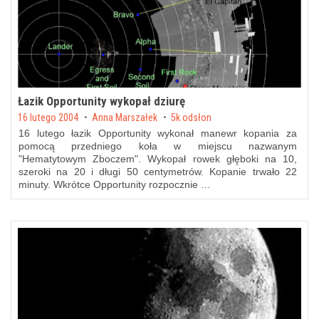
Łazik Opportunity wykopał dziurę
Posted on
16 lutego 2004
by
Anna Marszałek
5k odsłon
16 lutego łazik Opportunity wykonał manewr kopania za
pomocą przedniego koła w miejscu nazwanym
"Hematytowym Zboczem". Wykopał rowek głęboki na 10,
szeroki na 20 i długi 50 centymetrów. Kopanie trwało 22
minuty. Wkrótce Opportunity rozpocznie …