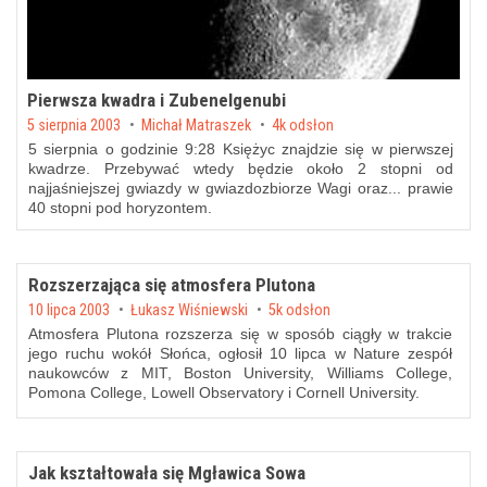
Pierwsza kwadra i Zubenelgenubi
Posted on
5 sierpnia 2003
by
Michał Matraszek
4k odsłon
5 sierpnia o godzinie 9:28 Księżyc znajdzie się w pierwszej
kwadrze. Przebywać wtedy będzie około 2 stopni od
najjaśniejszej gwiazdy w gwiazdozbiorze Wagi oraz... prawie
40 stopni pod horyzontem.
Rozszerzająca się atmosfera Plutona
Posted on
10 lipca 2003
by
Łukasz Wiśniewski
5k odsłon
Atmosfera Plutona rozszerza się w sposób ciągły w trakcie
jego ruchu wokół Słońca, ogłosił 10 lipca w Nature zespół
naukowców z MIT, Boston University, Williams College,
Pomona College, Lowell Observatory i Cornell University.
Jak kształtowała się Mgławica Sowa