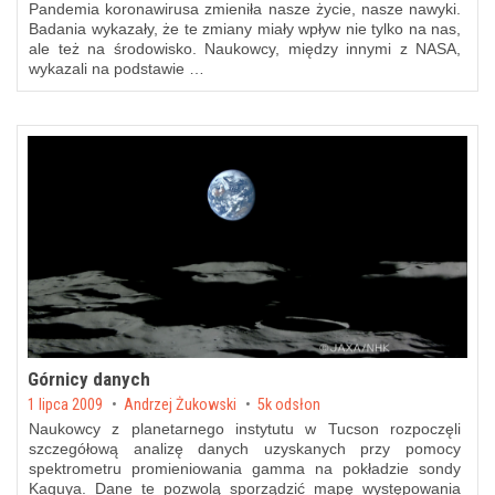
Pandemia koronawirusa zmieniła nasze życie, nasze nawyki.
Badania wykazały, że te zmiany miały wpływ nie tylko na nas,
ale też na środowisko. Naukowcy, między innymi z NASA,
wykazali na podstawie …
Górnicy danych
Posted on
1 lipca 2009
by
Andrzej Żukowski
5k odsłon
Naukowcy z planetarnego instytutu w Tucson rozpoczęli
szczegółową analizę danych uzyskanych przy pomocy
spektrometru promieniowania gamma na pokładzie sondy
Kaguya. Dane te pozwolą sporządzić mapę występowania