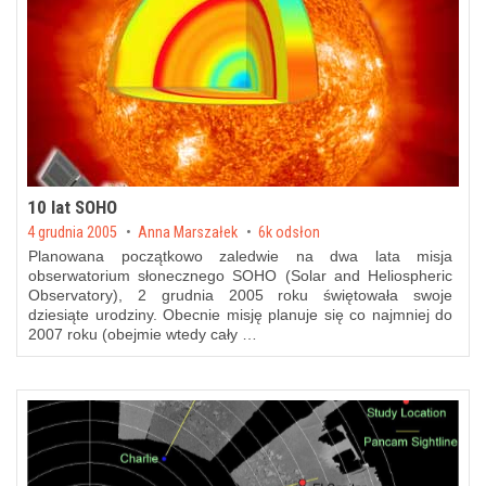
10 lat SOHO
Posted on
4 grudnia 2005
by
Anna Marszałek
6k odsłon
Planowana początkowo zaledwie na dwa lata misja
obserwatorium słonecznego SOHO (Solar and Heliospheric
Observatory), 2 grudnia 2005 roku świętowała swoje
dziesiąte urodziny. Obecnie misję planuje się co najmniej do
2007 roku (obejmie wtedy cały …