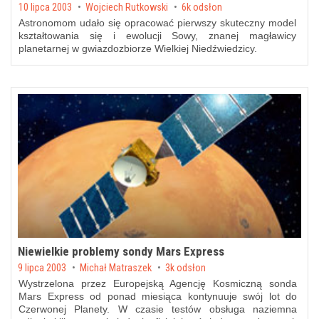
Posted on
10 lipca 2003
by
Wojciech Rutkowski
6k odsłon
Astronomom udało się opracować pierwszy skuteczny model
kształtowania się i ewolucji Sowy, znanej magławicy
planetarnej w gwiazdozbiorze Wielkiej Niedźwiedzicy.
Niewielkie problemy sondy Mars Express
Posted on
9 lipca 2003
by
Michał Matraszek
3k odsłon
Wystrzelona przez Europejską Agencję Kosmiczną sonda
Mars Express od ponad miesiąca kontynuuje swój lot do
Czerwonej Planety. W czasie testów obsługa naziemna