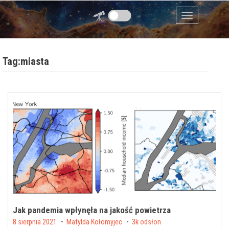
Przejdź do zawartości
Menu
Tag:miasta
Jak pandemia wpłynęła na jakość powietrza
Posted on
8 sierpnia 2021
by
Matylda Kołomyjec
3k odsłon