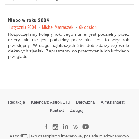
Niebo w roku 2004
Posted on
1 stycznia 2004
by
Michał Matraszek
6k odsłon
Rozpoczęliśmy kolejny rok. Jego numer jest podzielny przez
cztery, ale nie jest podzielny przez sto. Jest to więc rok
przestępny. W ciągu najbliższych 366 dób zdarzy się wiele
ciekawych zjawisk. Zapraszamy do przeczytania ich krótkiego
przeglądu.
Redakcja
Kalendarz AstroNETu
Darowizna
Almukantarat
Kontakt
Zaloguj
AstroNET, jako czasopismo internetowe, posiada międzynarodowy