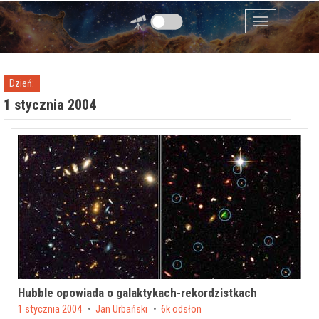
Przejdź do zawartości
Menu
Dzień:
1 stycznia 2004
Hubble opowiada o galaktykach-rekordzistkach
Posted on
1 stycznia 2004
by
Jan Urbański
6k odsłon