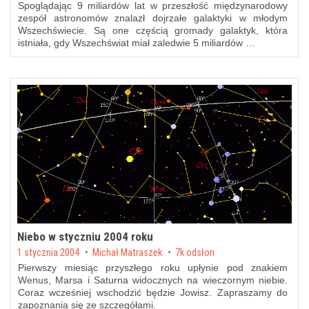
Spoglądając 9 miliardów lat w przeszłość międzynarodowy
zespół astronomów znalazł dojrzałe galaktyki w młodym
Wszechświecie. Są one częścią
gromady galaktyk
, która
istniała, gdy Wszechświat miał zaledwie 5 miliardów …
Niebo w styczniu 2004 roku
Posted on
1 stycznia 2004
by
Michał Matraszek
7k odsłon
Pierwszy miesiąc przyszłego roku upłynie pod znakiem
Wenus, Marsa i Saturna widocznych na wieczornym niebie.
Coraz wcześniej wschodzić będzie Jowisz. Zapraszamy do
zapoznania się ze szczegółami.