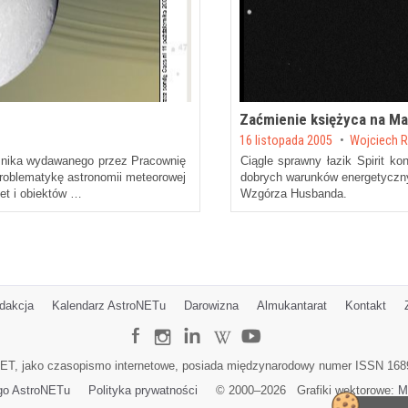
Zaćmienie księżyca na Ma
Posted on
n
16 listopada 2005
by
Wojciech 
nika wydawanego przez Pracownię
Ciągle sprawny łazik Spirit k
roblematykę astronomii meteorowej
dobrych warunków energetyczny
et i obiektów …
Wzgórza Husbanda.
dakcja
Kalendarz AstroNETu
Darowizna
Almukantarat
Kontakt
ET, jako czasopismo internetowe, posiada międzynarodowy numer ISSN 168
go AstroNETu
Polityka prywatności
© 2000–
2026
Grafiki wektorowe:
M