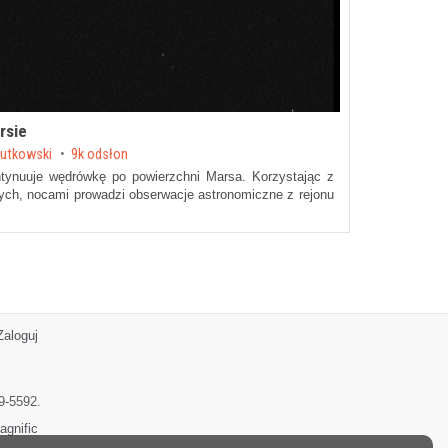
rsie
Rutkowski
9k odsłon
ontynuuje wędrówkę po powierzchni
Marsa
. Korzystając z
ch, nocami prowadzi obserwacje astronomiczne z rejonu
Zaloguj
9-5592.
agnific