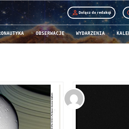
person
t
Dołącz do redakcji
RONAUTYKA
OBSERWACJE
WYDARZENIA
KALE