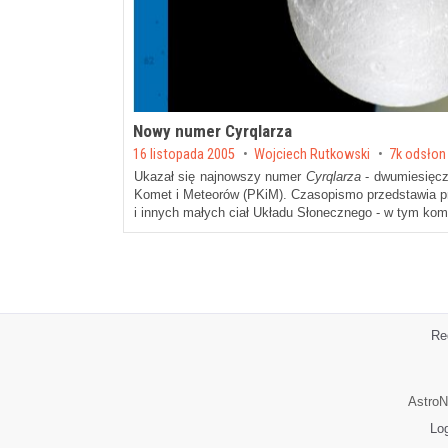
Nowy numer Cyrqlarza
Posted on
16 listopada 2005
by
Wojciech Rutkowski
7k odsło
Ukazał się najnowszy numer
Cyrqlarza
- dwumiesięcz
Komet i Meteorów (PKiM). Czasopismo przedstawia p
i innych małych ciał Układu Słonecznego - w tym kom
Re
AstroN
Lo