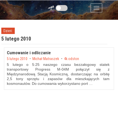
Przejdź do zawartości
Menu
Dzień:
5 lutego 2010
Cumowanie i odliczanie
Posted on
5 lutego 2010
by
Michał Matraszek
4k odsłon
5 lutego o 5:25 naszego czasu bezzałogowy statek
transportowy Progress M-04M połączył się z
Międzynarodową Stacją Kosmiczną, dostarczając na orbitę
2,5 tony sprzętu i zapasów dla mieszkających tam
kosmonautów. Do cumowania wykorzystano port …