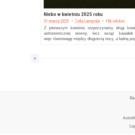
Niebo w kwietniu 2025 roku
Posted on
31 marca 2025
by
Zofia Lamęcka
10k odsłon
Z pierwszym kwietnia rozpoczynamy drugi kwa
astronomicznej wiosny, lecz wciąż kawałek
więc równowagę między długością nocy, a ładną p
Re
AstroN
Lo