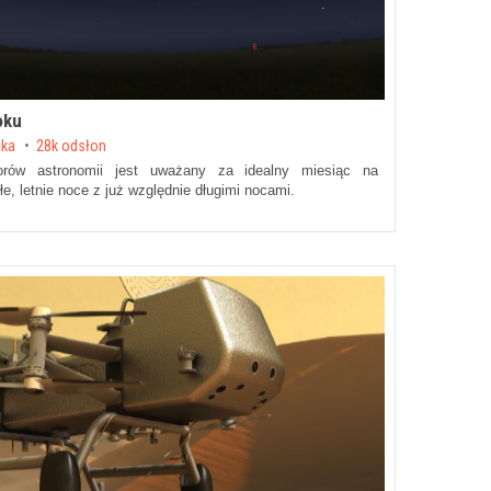
oku
cka
28k odsłon
orów astronomii jest uważany za idealny miesiąc na
e, letnie noce z już względnie długimi nocami.