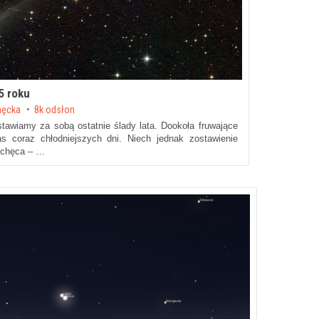
5 roku
męcka
8k odsłon
tawiamy za sobą ostatnie ślady lata. Dookoła fruwające
as coraz chłodniejszych dni. Niech jednak zostawienie
iechęca – …