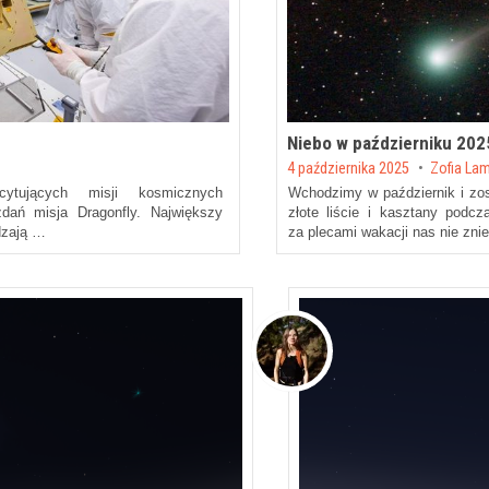
Niebo w październiku 202
Posted on
4 października 2025
by
Zofia La
ytujących misji kosmicznych
Wchodzimy w październik i zos
ań misja Dragonfly. Największy
złote liście i kasztany podcz
ędzają …
za plecami wakacji nas nie zn