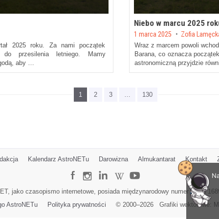
Niebo w marcu 2025 rok
Posted on
1 marca 2025
by
Zofia Lamęc
rtał 2025 roku. Za nami początek
Wraz z marcem powoli wchod
 do przesilenia letniego. Mamy
Barana, co oznacza początek
ogodą, aby …
astronomiczną przyjdzie rów
1
2
3
…
130
dakcja
Kalendarz AstroNETu
Darowizna
Almukantarat
Kontakt
Na
ET, jako czasopismo internetowe, posiada międzynarodowy numer ISSN 168
go AstroNETu
Polityka prywatności
© 2000–
2026
Grafiki wektorowe:
M