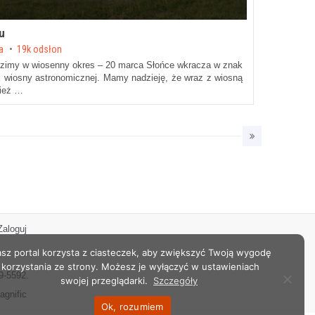
u
ka
19k odsłon
zimy w wiosenny okres – 20 marca Słońce wkracza w znak
 wiosny astronomicznej. Mamy nadzieję, że wraz z wiosną
nież …
Zaloguj
sz portal korzysta z ciasteczek, aby zwiększyć Twoją wygodę
korzystania ze strony. Możesz je wyłączyć w ustawieniach
9-5592.
swojej przeglądarki.
Szczegóły
agnific
Ok, rozumiem