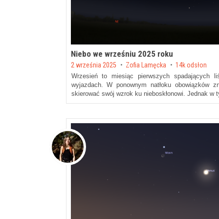
Niebo we wrześniu 2025 roku
Posted on
2 września 2025
by
Zofia Lamęcka
14k odsłon
Wrzesień to miesiąc pierwszych spadających liś
wyjazdach. W ponownym natłoku obowiązków zna
skierować swój wzrok ku nieboskłonowi. Jednak w 