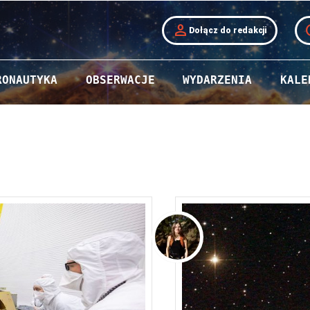
person
t
Dołącz do redakcji
RONAUTYKA
OBSERWACJE
WYDARZENIA
KALE