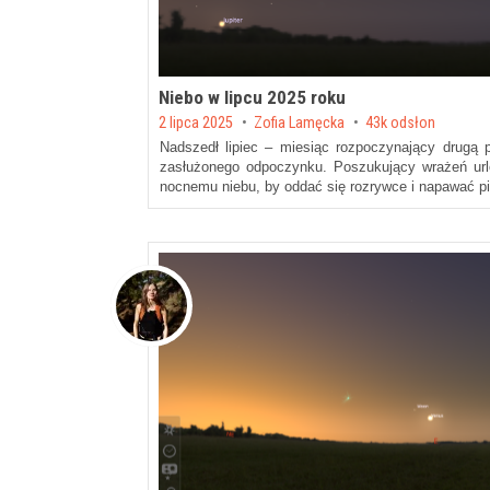
Niebo w lipcu 2025 roku
Posted on
2 lipca 2025
by
Zofia Lamęcka
43k odsłon
Nadszedł lipiec – miesiąc rozpoczynający drugą 
zasłużonego odpoczynku. Poszukujący wrażeń ur
nocnemu niebu, by oddać się rozrywce i napawać 