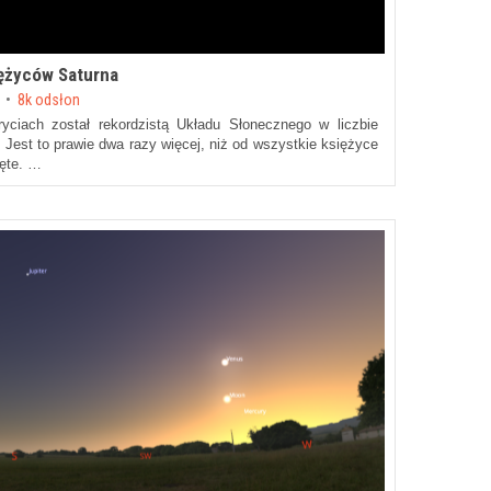
ężyców Saturna
8k odsłon
yciach został rekordzistą Układu Słonecznego w liczbie
 Jest to prawie dwa razy więcej, niż od wszystkie księżyce
ięte. …