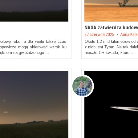
NASA zatwierdza budowę 
Posted on
27 czerwca 2025
by
Anna Kal
połowę roku, a dla wielu także czas
Około 1,2 mld kilometrów od 
lopowicze mogą skierować wzrok ku
z nich jest Tytan. Na tak dal
pięknem rozgwieżdżonego …
niecałe 1% światła, które …