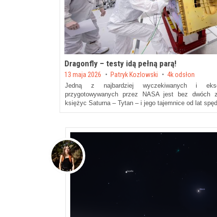
Dragonfly – testy idą pełną parą!
Posted on
13 maja 2026
by
Patryk Kozlowski
4k odsłon
Jedną z najbardziej wyczekiwanych i eksc
przygotowywanych przez NASA jest bez dwóch zd
księżyc Saturna – Tytan – i jego tajemnice od lat sp