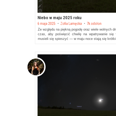
Niebo w maju 2025 roku
Posted on
6 maja 2025
by
Zofia Lamęcka
7k odsłon
Ze względu na piękną pogodę oraz wiele wolnych dn
czas, aby poświęcić chwilę na wpatrywanie się 
musieli się spieszyć — w maju noce stają się krót