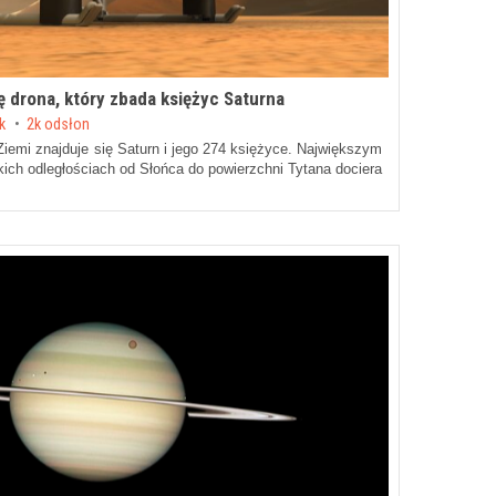
drona, który zbada księżyc Saturna
ek
2k odsłon
Ziemi znajduje się Saturn i jego 274 księżyce. Największym
ekich odległościach od Słońca do powierzchni Tytana dociera