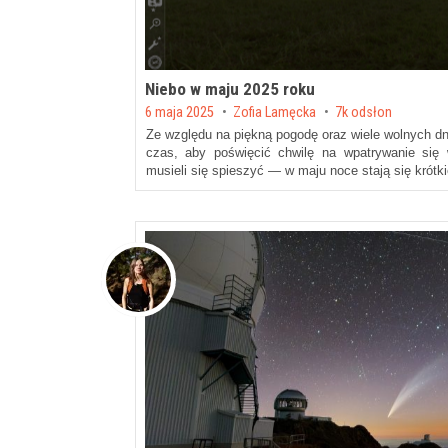
Niebo w maju 2025 roku
Posted on
6 maja 2025
by
Zofia Lamęcka
7k odsłon
Ze względu na piękną pogodę oraz wiele wolnych dn
czas, aby poświęcić chwilę na wpatrywanie się 
musieli się spieszyć — w maju noce stają się krót