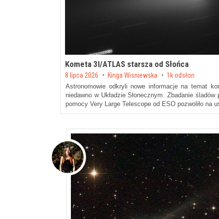
Kometa 3I/ATLAS starsza od Słońca
Posted on
8 lipca 2026
by
Kinga Wisniewska
1k odsłon
Astronomowie odkryli nowe informacje na temat kom
niedawno w Układzie Słonecznym. Zbadanie śladów 
pomocy Very Large Telescope od ESO pozwoliło na us