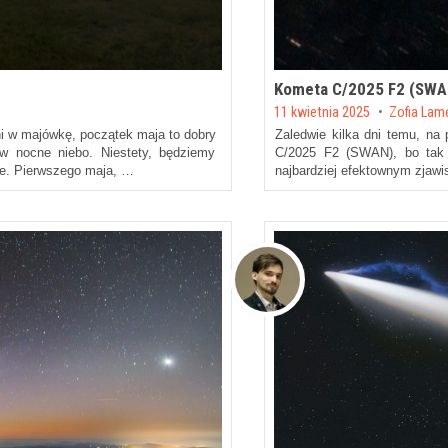
Kometa C/2025 F2 (SWAN
Posted on
11 kwietnia 2025
by
Zofia Lam
i w majówkę, początek maja to dobry
Zaledwie kilka dni temu, na 
w nocne niebo. Niestety, będziemy
C/2025 F2 (SWAN), bo tak 
kie. Pierwszego maja, …
najbardziej efektownym zjaw