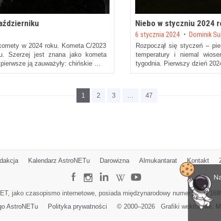
ździerniku
Niebo w styczniu 2024 
Posted on
6 stycznia 2024
by
Dominik Su
j komety w 2024 roku. Kometa C/2023
Rozpoczął się styczeń – pi
u. Szerzej jest znana jako kometa
temperatury i niemal wios
pierwsze ją zauważyły: chińskie …
tygodnia. Pierwszy dzień 2024
1
2
3
…
47
dakcja
Kalendarz AstroNETu
Darowizna
Almukantarat
Kontakt
Na
ET, jako czasopismo internetowe, posiada międzynarodowy numer ISSN 168
go AstroNETu
Polityka prywatności
© 2000–
2026
Grafiki wektorowe:
M