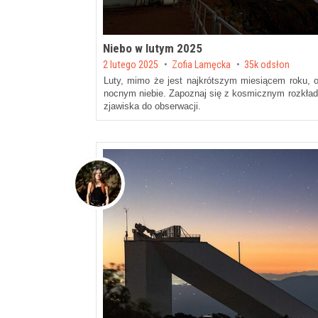
Niebo w lutym 2025
Posted on
2 lutego 2025
by
Zofia Lamęcka
35k odsłon
Luty, mimo że jest najkrótszym miesiącem roku, o
nocnym niebie. Zapoznaj się z kosmicznym rozkład
zjawiska do obserwacji.