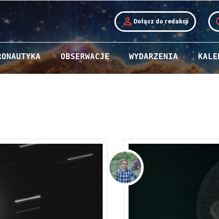
person
t
Dołącz do redakcji
RONAUTYKA
OBSERWACJE
WYDARZENIA
KALE