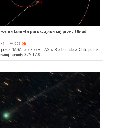
ezdna kometa poruszająca się przez Układ
ska
4k odsłon
y przez NASA teleskop ATLAS w Rio Hurtado w Chile po raz
erwacji komety 3I/ATLAS.