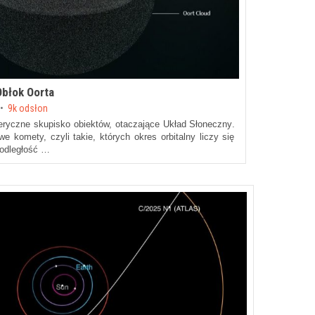
błok Oorta
9k odsłon
feryczne skupisko obiektów, otaczające Układ Słoneczny.
 komety, czyli takie, których okres orbitalny liczy się
 odległość …