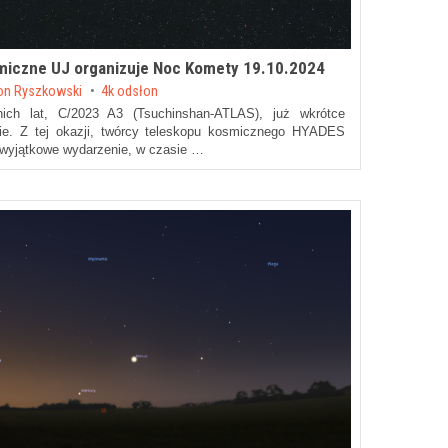
miczne UJ organizuje Noc Komety 19.10.2024
n Ryszkowski
4k odsłon
nich lat, C/2023 A3 (Tsuchinshan-ATLAS), już wkrótce
ie. Z tej okazji, twórcy teleskopu kosmicznego HYADES
wyjątkowe wydarzenie, w czasie …