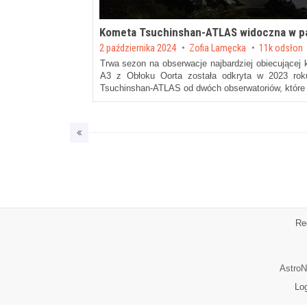
Kometa Tsuchinshan-ATLAS widoczna w pa
Posted on
2 października 2024
by
Zofia Lamęcka
11k odsłon
Trwa sezon na obserwacje najbardziej obiecujące
A3 z Obłoku Oorta została odkryta w 2023 rok
Tsuchinshan-ATLAS od dwóch obserwatoriów, które 
Re
AstroN
Lo