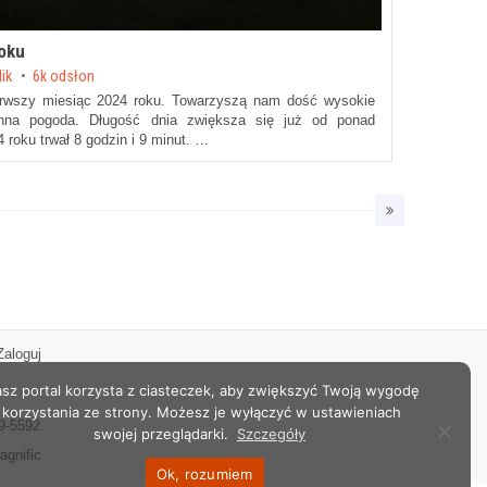
roku
lik
6k odsłon
erwszy miesiąc 2024 roku. Towarzyszą nam dość wysokie
enna pogoda. Długość dnia zwiększa się już od ponad
 roku trwał 8 godzin i 9 minut. …
Zaloguj
sz portal korzysta z ciasteczek, aby zwiększyć Twoją wygodę
korzystania ze strony. Możesz je wyłączyć w ustawieniach
9-5592.
swojej przeglądarki.
Szczegóły
agnific
Ok, rozumiem