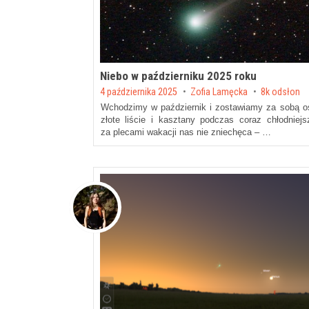
Niebo w październiku 2025 roku
Posted on
4 października 2025
by
Zofia Lamęcka
8k odsłon
Wchodzimy w październik i zostawiamy za sobą ost
złote liście i kasztany podczas coraz chłodniej
za plecami wakacji nas nie zniechęca – …