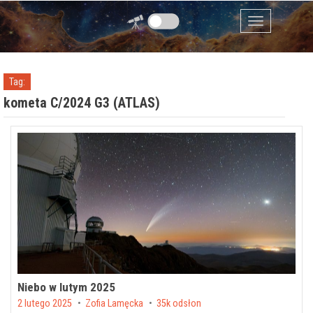
Przejdź do zawartości
Menu
Tag:
kometa C/2024 G3 (ATLAS)
Niebo w lutym 2025
Posted on
2 lutego 2025
by
Zofia Lamęcka
35k odsłon