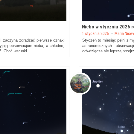
Niebo w styczniu 2026 
Posted on
1 stycznia 2026
by
Maria Nice
li zaczyna zdradzać pierwsze oznaki
Styczeń to miesiąc pełni zimy
yjają obserwacjom nieba, a chłodne,
astronomicznych obserwac
ć. Choć warunki …
odwdzięcza się lepszą przejr