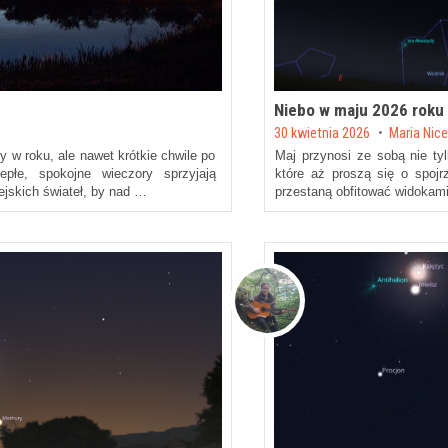
Niebo w maju 2026 roku
Posted on
30 kwietnia 2026
by
Maria Nic
 w roku, ale nawet krótkie chwile po
Maj przynosi ze sobą nie tyl
płe, spokojne wieczory sprzyjają
które aż proszą się o spojr
ejskich świateł, by nad …
przestaną obfitować widokami