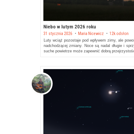
Niebo w lutym 2026 roku
Posted on
31 stycznia 2026
by
Maria Nicewicz
12k odsłon
Luty wciąż pozostaje pod wpływem zimy, ale powo
nadchodzącej zmiany. Noce są nadal długie i sprz
suche powietrze może zapewnić dobrą przejrzystoś