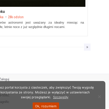
oku
cka
28k odsłon
orów astronomii jest uważany za idealny miesiąc na
e, letnie noce z już względnie długimi nocami.
Zaloguj
sz portal korzysta z ciasteczek, aby zwiększyć Twoją wygodę
korzystania ze strony. Możesz je wyłączyć w ustawieniach
9-5592.
swojej przeglądarki.
Szczegóły
agnific
Ok, rozumiem