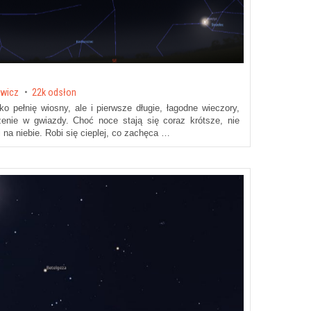
ewicz
22k odsłon
ko pełnię wiosny, ale i pierwsze długie, łagodne wieczory,
zenie w gwiazdy. Choć noce stają się coraz krótsze, nie
 na niebie. Robi się cieplej, co zachęca …