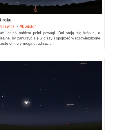
5 roku
 Nicewicz
9k odsłon
ym jesień nabiera pełni powagi. Dni stają się krótkie, a
idealne, by zanurzyć się w ciszy i spojrzeć w rozgwieżdżone
częste chmury mogą utrudniać …