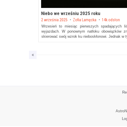
Niebo we wrześniu 2025 roku
Posted on
2 września 2025
by
Zofia Lamęcka
14k odsłon
Wrzesień to miesiąc pierwszych spadających liś
wyjazdach. W ponownym natłoku obowiązków zna
skierować swój wzrok ku nieboskłonowi. Jednak w 
Re
AstroN
Lo