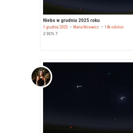
Niebo w grudniu 2025 roku
Posted on
1 grudnia 2025
by
Maria Nicewicz
14k odsłon
2 91% 7