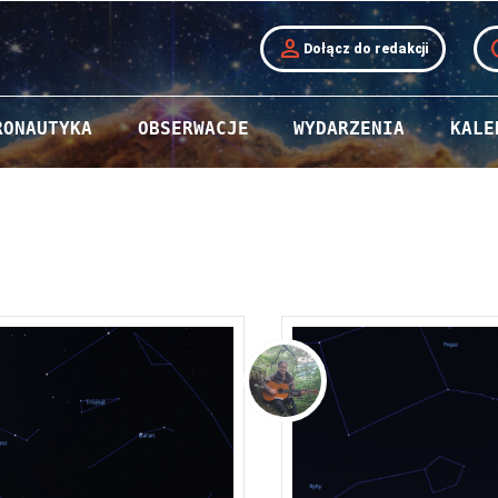
person
t
Dołącz do redakcji
RONAUTYKA
OBSERWACJE
WYDARZENIA
KALE