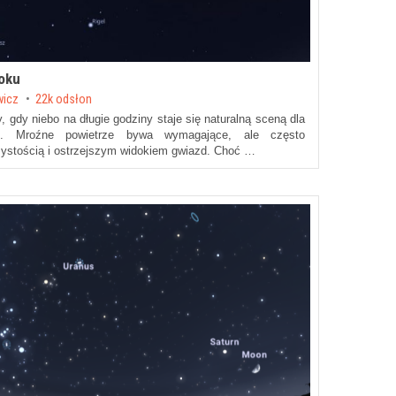
roku
wicz
22k odsłon
, gdy niebo na długie godziny staje się naturalną sceną dla
ji. Mroźne powietrze bywa wymagające, ale często
zystością i ostrzejszym widokiem gwiazd. Choć …