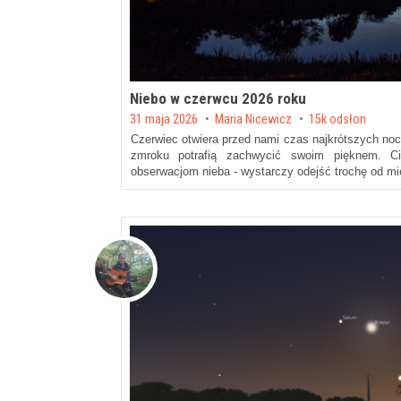
Niebo w czerwcu 2026 roku
Posted on
31 maja 2026
by
Maria Nicewicz
15k odsłon
Czerwiec otwiera przed nami czas najkrótszych nocy
zmroku potrafią zachwycić swoim pięknem. Cie
obserwacjom nieba - wystarczy odejść trochę od mi