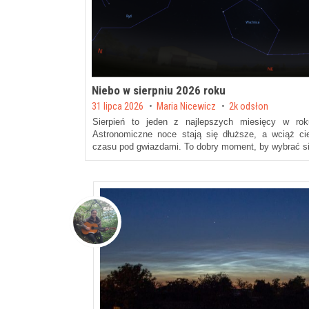
Niebo w sierpniu 2026 roku
Posted on
31 lipca 2026
by
Maria Nicewicz
2k odsłon
Sierpień to jeden z najlepszych miesięcy w rok
Astronomiczne noce stają się dłuższe, a wciąż cie
czasu pod gwiazdami. To dobry moment, by wybrać się