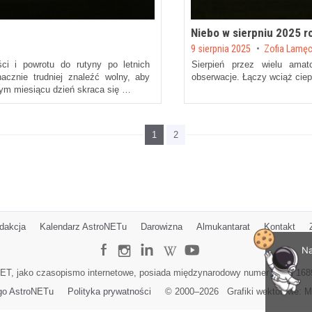
Niebo w sierpniu 2025 r
Posted on
9 sierpnia 2025
by
Zofia Lamę
ci i powrotu do rutyny po letnich
Sierpień przez wielu amat
cznie trudniej znaleźć wolny, aby
obserwacje. Łączy wciąż ciepł
tym miesiącu dzień skraca się …
1
2
dakcja
Kalendarz AstroNETu
Darowizna
Almukantarat
Kontakt
Na
ET, jako czasopismo internetowe, posiada międzynarodowy numer ISSN 168
go AstroNETu
Polityka prywatności
© 2000–
2026
Grafiki wektorowe:
M