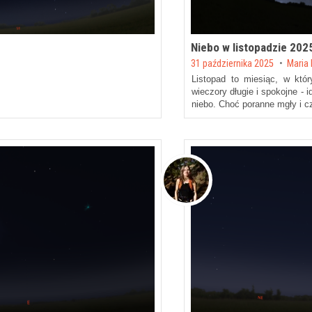
Niebo w listopadzie 202
Posted on
31 października 2025
by
Maria
Listopad to miesiąc, w któr
wieczory długie i spokojne - 
niebo. Choć poranne mgły i 