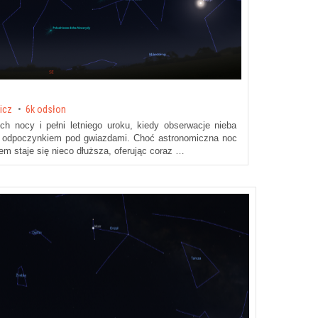
icz
6k odsłon
ych nocy i pełni letniego uroku, kiedy obserwacje nieba
 odpoczynkiem pod gwiazdami. Choć astronomiczna noc
em staje się nieco dłuższa, oferując coraz …