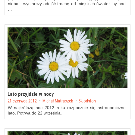
nieba - wystarczy odejść trochę od miejskich świateł, by nad
…
Lato przyjdzie w nocy
Posted on
21 czerwca 2012
by
Michał Matraszek
5k odsłon
W najkrótszą noc 2012 roku rozpocznie się astronomiczne
lato. Potrwa do 22 września.