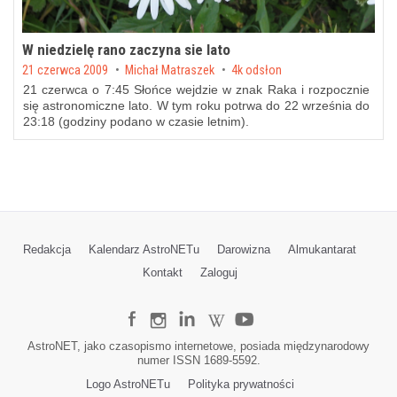
W niedzielę rano zaczyna sie lato
Posted on
21 czerwca 2009
by
Michał Matraszek
4k odsłon
21 czerwca o 7:45 Słońce wejdzie w znak Raka i rozpocznie
się astronomiczne lato. W tym roku potrwa do 22 września do
23:18 (godziny podano w czasie letnim).
Redakcja
Kalendarz AstroNETu
Darowizna
Almukantarat
Kontakt
Zaloguj
AstroNET, jako czasopismo internetowe, posiada międzynarodowy
numer ISSN 1689-5592.
Logo AstroNETu
Polityka prywatności