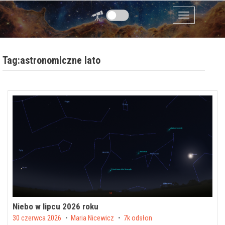
Przejdź do zawartości
Menu
Tag:astronomiczne lato
Niebo w lipcu 2026 roku
Posted on
30 czerwca 2026
by
Maria Nicewicz
7k odsłon