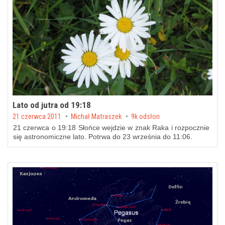
Lato od jutra od 19:18
Posted on
21 czerwca 2011
by
Michał Matraszek
9k odsłon
21 czerwca o 19:18 Słońce wejdzie w znak Raka i rozpocznie
się astronomiczne lato. Potrwa do 23 września do 11:06.