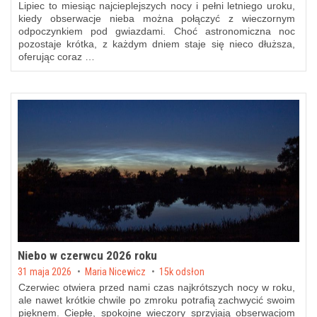
Lipiec to miesiąc najcieplejszych nocy i pełni letniego uroku,
kiedy obserwacje nieba można połączyć z wieczornym
odpoczynkiem pod gwiazdami. Choć astronomiczna noc
pozostaje krótka, z każdym dniem staje się nieco dłuższa,
oferując coraz …
Niebo w czerwcu 2026 roku
Posted on
31 maja 2026
by
Maria Nicewicz
15k odsłon
Czerwiec otwiera przed nami czas najkrótszych nocy w roku,
ale nawet krótkie chwile po zmroku potrafią zachwycić swoim
pięknem. Ciepłe, spokojne wieczory sprzyjają obserwacjom