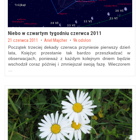
Niebo w czwartym tygodniu czerwca 2011
Posted on
21 czerwca 2011
by
Ariel Majcher
9k odsłon
Początek trzeciej dekady czerwca przyniesie
pierwszy dzień
lata
, Księżyc przestanie tak bardzo przeszkadzać w
obserwacjach, ponieważ z każdym kolejnym dniem będzie
wschodził coraz później i zmniejszał swoją fazę. Wieczorem
…