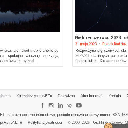
Niebo w czerwcu 2023 ro
Posted on
31 maja 2023
by
Franek Badziak
 roku, ale nawet krótkie chwile po
Rozpoczyna się czerwiec, dla
e, spokojne wieczory sprzyjają
2022/23, dla innych po prost
skich świateł, by nad …
upalnie latem. Dla astronomów 
dakcja
Kalendarz AstroNETu
Darowizna
Almukantarat
Kontakt
ET, jako czasopismo internetowe, posiada międzynarodowy numer ISSN 168
go AstroNETu
Polityka prywatności
© 2000–
2026
Grafiki wektorowe:
M