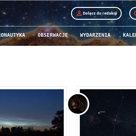
person
t
Dołącz do redakcji
RONAUTYKA
OBSERWACJE
WYDARZENIA
KALE