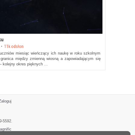
ku
11k odsłon
 uczniów miesiąc wieńczący ich naukę w roku szkolnym
u granica między zmienną wiosną a zapowiadającym się
– kolejny okres pięknych …
Zaloguj
9-5592.
agnific