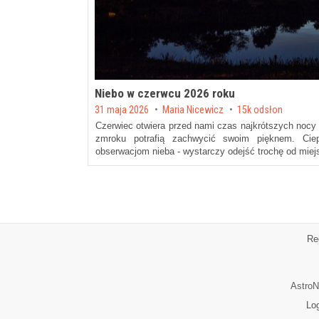
Niebo w czerwcu 2026 roku
Posted on
31 maja 2026
by
Maria Nicewicz
15k odsłon
Czerwiec otwiera przed nami czas najkrótszych nocy w
zmroku potrafią zachwycić swoim pięknem. Ciepł
obserwacjom nieba - wystarczy odejść trochę od miej
Re
AstroN
Lo