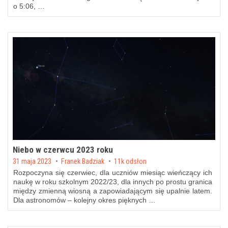
o 5:06, …
Niebo w czerwcu 2023 roku
Posted on
31 maja 2023
by
Franek Badziak
11k odsłon
Rozpoczyna się czerwiec, dla uczniów miesiąc wieńczący ich
naukę w roku szkolnym 2022/23, dla innych po prostu granica
między zmienną wiosną a zapowiadającym się upalnie latem.
Dla astronomów – kolejny okres pięknych …