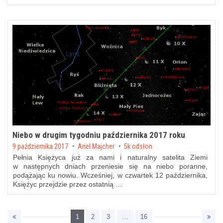
Niebo w drugim tygodniu października 2017 roku
Posted on
9 października 2017
by
Ariel Majcher
5k odsłon
Pełnia Księżyca już za nami i naturalny satelita Ziemi
w następnych dniach przeniesie się na niebo poranne,
podążając ku nowiu. Wcześniej, w czwartek 12 października,
Księżyc przejdzie przez ostatnią …
1
2
3
…
16