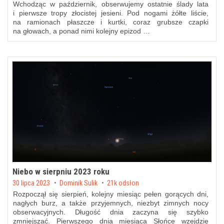
Wchodząc w październik, obserwujemy ostatnie ślady lata
i pierwsze tropy złocistej jesieni. Pod nogami żółte liście,
na ramionach płaszcze i kurtki, coraz grubsze czapki
na głowach, a ponad nimi kolejny epizod …
Niebo w sierpniu 2023 roku
Posted on
30 lipca 2023
by
Dominik Sulik
21k odsłon
Rozpoczął się sierpień, kolejny miesiąc pełen gorących dni,
nagłych burz, a także przyjemnych, niezbyt zimnych nocy
obserwacyjnych. Długość dnia zaczyna się szybko
zmniejszać. Pierwszego dnia miesiąca Słońce wzejdzie