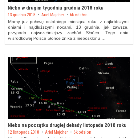
Niebo w drugim tygodniu grudnia 2018 roku
Posted on
13 grudnia 2018
by
Ariel Majcher
6k odsłon
Mamy już połowę ostatniego miesiąca roku, z najkrótszymi
dniami i najdłuższymi nocami. 13 grudnia, jak zawsze,
przypada najwcześniejszy zachód Słońca. Tego dnia
w środkowej Polsce Słońce znika z nieboskłonu …
Niebo na początku drugiej dekady listopada 2018 roku
Posted on
12 listopada 2018
by
Ariel Majcher
6k odsłon