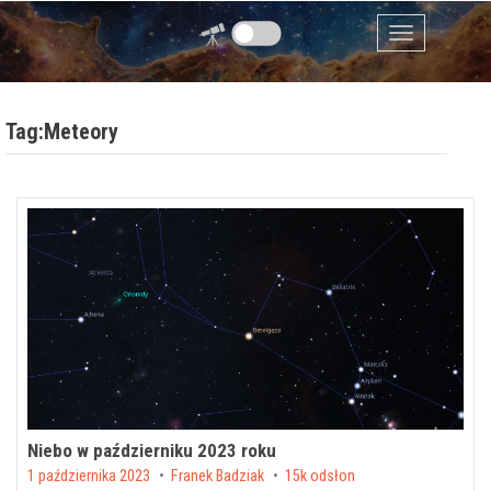
Przejdź do zawartości
Menu
Tag:Meteory
Niebo w październiku 2023 roku
Posted on
1 października 2023
by
Franek Badziak
15k odsłon