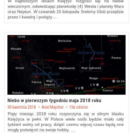
W najbliższych dniach Księżyc rozgości się na niebie
wieczornym, odwiedzając planetoidę (4) Westa i planety Mars
oraz Neptun. W czwartek 15 listopada Srebrny Glob przejdzie
przez I kwadrę i podąży …
Niebo w pierwszym tygodniu maja 2018 roku
Posted on
30 kwietnia 2018
by
Ariel Majcher
15k odsłon
Piąty miesiąc 2018 roku rozpoczyna się w silnym blasku
Księżyca w pełni. W Polsce wiele osób będzie miało cały
tydzień wolny od pracy, dzięki czemu więcej czasu będą one
mogły poświęcić na swoje hobby. …