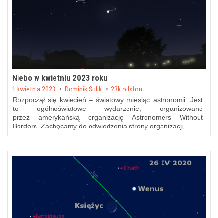
Niebo w kwietniu 2023 roku
Posted on
1 kwietnia 2023
by
Dominik Sulik
23k odsłon
Rozpoczął się kwiecień – światowy miesiąc astronomii. Jest
to ogólnoświatowe wydarzenie, organizowane
przez amerykańską organizację Astronomers Without
Borders. Zachęcamy do odwiedzenia strony organizacji, …