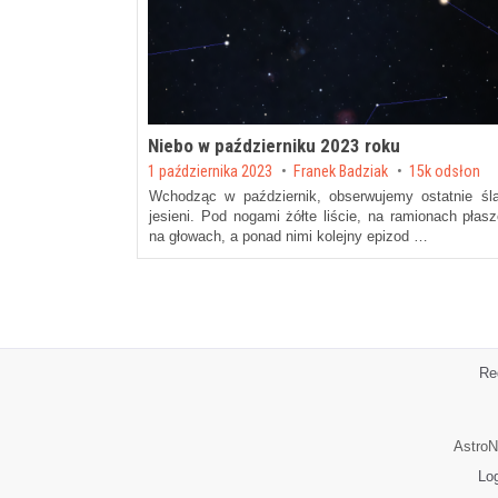
Niebo w październiku 2023 roku
Posted on
1 października 2023
by
Franek Badziak
15k odsłon
Wchodząc w październik, obserwujemy ostatnie ślad
jesieni. Pod nogami żółte liście, na ramionach płasz
na głowach, a ponad nimi kolejny epizod …
Re
AstroN
Lo