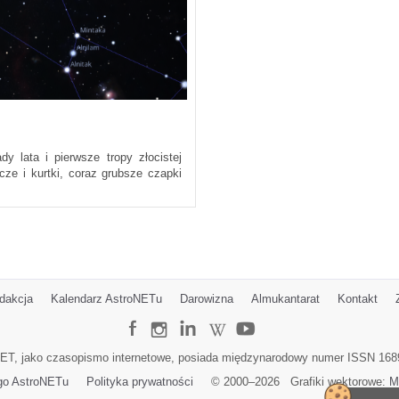
y lata i pierwsze tropy złocistej
cze i kurtki, coraz grubsze czapki
dakcja
Kalendarz AstroNETu
Darowizna
Almukantarat
Kontakt
ET, jako czasopismo internetowe, posiada międzynarodowy numer ISSN 168
go AstroNETu
Polityka prywatności
© 2000–
2026
Grafiki wektorowe:
M