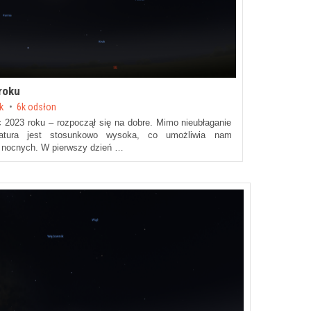
roku
ik
6k odsłon
c 2023 roku – rozpoczął się na dobre. Mimo nieubłaganie
ratura jest stosunkowo wysoka, co umożliwia nam
i nocnych. W pierwszy dzień …