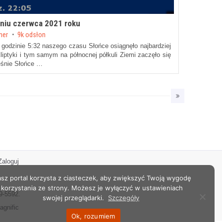
niu czerwca 2021 roku
cher
9k odsłon
godzinie 5:32 naszego czasu Słońce osiągnęło najbardziej
liptyki i tym samym na północnej półkuli Ziemi zaczęło się
eśnie Słońce …
Zaloguj
sz portal korzysta z ciasteczek, aby zwiększyć Twoją wygodę
korzystania ze strony. Możesz je wyłączyć w ustawieniach
9-5592.
swojej przeglądarki.
Szczegóły
agnific
Ok, rozumiem