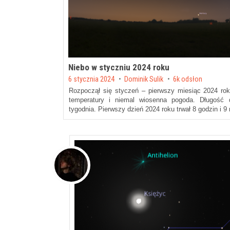
Niebo w styczniu 2024 roku
Posted on
6 stycznia 2024
by
Dominik Sulik
6k odsłon
Rozpoczął się styczeń – pierwszy miesiąc 2024 r
temperatury i niemal wiosenna pogoda. Długość 
tygodnia. Pierwszy dzień 2024 roku trwał 8 godzin i 9