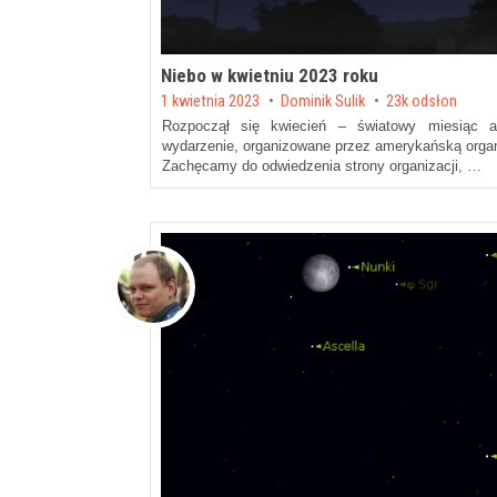
Niebo w kwietniu 2023 roku
Posted on
1 kwietnia 2023
by
Dominik Sulik
23k odsłon
Rozpoczął się kwiecień – światowy miesiąc as
wydarzenie, organizowane przez amerykańską organ
Zachęcamy do odwiedzenia strony organizacji, …