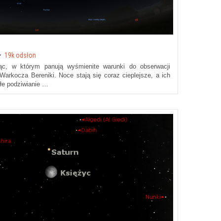
19k odsłon
ąc, w którym panują wyśmienite warunki do obserwacji
Warkocza Bereniki. Noce stają się coraz cieplejsze, a ich
łe podziwianie …