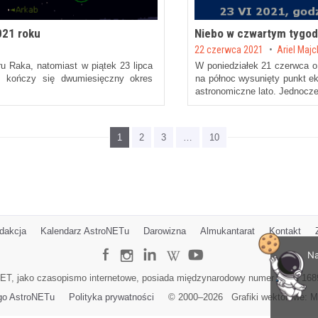
021 roku
Niebo w czwartym tygod
Posted on
22 czerwca 2021
by
Ariel Maj
u Raka, natomiast w piątek 23 lipca
W poniedziałek 21 czerwca o 
ym kończy się dwumiesięczny okres
na północ wysunięty punkt ek
astronomiczne lato. Jednocz
1
2
3
…
10
dakcja
Kalendarz AstroNETu
Darowizna
Almukantarat
Kontakt
Na
ET, jako czasopismo internetowe, posiada międzynarodowy numer ISSN 168
go AstroNETu
Polityka prywatności
© 2000–
2026
Grafiki wektorowe:
M