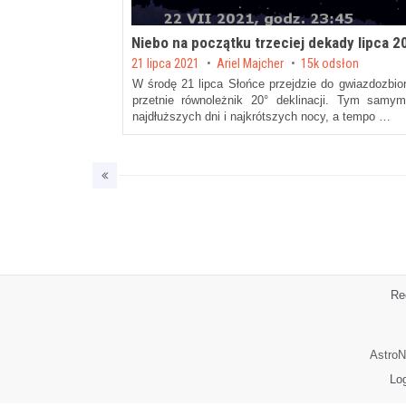
Niebo na początku trzeciej dekady lipca 2
Posted on
21 lipca 2021
by
Ariel Majcher
15k odsłon
W środę 21 lipca Słońce przejdzie do gwiazdozbior
przetnie równoleżnik 20° deklinacji. Tym sam
najdłuższych dni i najkrótszych nocy, a tempo …
Re
AstroN
Lo