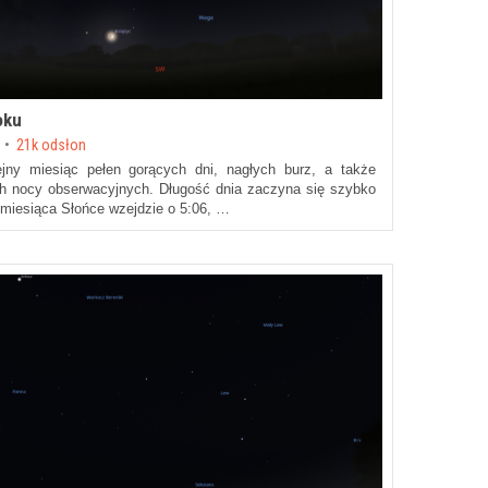
oku
21k odsłon
ejny miesiąc pełen gorących dni, nagłych burz, a także
h nocy obserwacyjnych. Długość dnia zaczyna się szybko
 miesiąca Słońce wzejdzie o 5:06, …