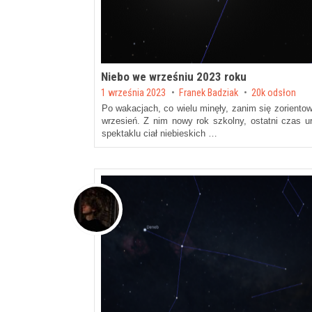
Niebo we wrześniu 2023 roku
Posted on
1 września 2023
by
Franek Badziak
20k odsłon
Po wakacjach, co wielu minęły, zanim się zorientow
wrzesień. Z nim nowy rok szkolny, ostatni czas ur
spektaklu ciał niebieskich …