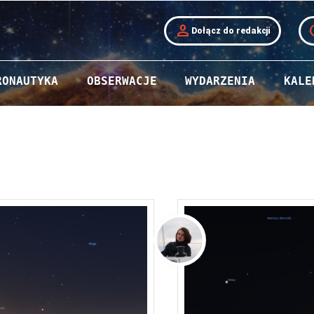
person
t
Dołącz do redakcji
RONAUTYKA
OBSERWACJE
WYDARZENIA
KALE