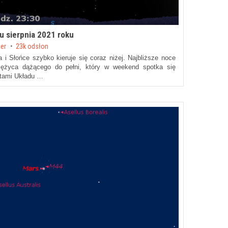
u sierpnia 2021 roku
her
23k odsłon
a i Słońce szybko kieruje się coraz niżej. Najbliższe noce
iężyca dążącego do pełni, który w weekend spotka się
etami Układu …