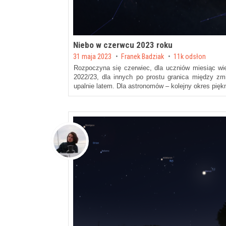
Niebo w czerwcu 2023 roku
Posted on
31 maja 2023
by
Franek Badziak
11k odsłon
Rozpoczyna się czerwiec, dla uczniów miesiąc w
2022/23, dla innych po prostu granica między z
upalnie latem. Dla astronomów – kolejny okres pię