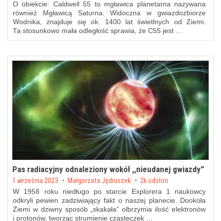
O obiekcie: Caldwell 55 to mgławica planetarna nazywana
również Mgławicą Saturna. Widoczna w gwiazdozbiorze
Wodnika, znajduje się ok. 1400 lat świetlnych od Ziemi.
Ta stosunkowo mała odległość sprawia, że C55 jest …
Pas radiacyjny odnaleziony wokół ,,nieudanej gwiazdy”
Posted on
1 września 2023
by
Małgorzata Jędruszek
2k odsłon
W 1958 roku niedługo po starcie Explorera 1 naukowcy
odkryli pewien zadziwiający fakt o naszej planecie. Dookoła
Ziemi w dziwny sposób „skakała” olbrzymia ilość elektronów
i protonów, tworząc strumienie cząsteczek …