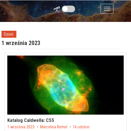
Przejdź do zawartości
Menu
Dzień:
1 września 2023
Katalog Caldwella: C55
Posted on
1 września 2023
by
Marcelina Berhel
1k odsłon