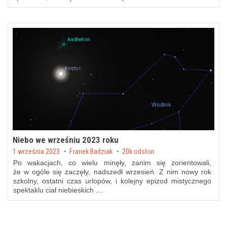
Niebo we wrześniu 2023 roku
Posted on
1 września 2023
by
Franek Badziak
20k odsłon
Po wakacjach, co wielu minęły, zanim się zorientowali,
że w ogóle się zaczęły, nadszedł wrzesień. Z nim nowy rok
szkolny, ostatni czas urlopów, i kolejny epizod mistycznego
spektaklu ciał niebieskich …