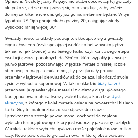
Ophiuchi. Niestety jasny Księżyc nie ułatwi obserwacji tej gwiazdy,
ale pokaże, gdzie mniej więcej się ona znajduje, żeby wrócić
do niej za kilkanaście dni, gdy już go na niebie nie będzie. W tym
tygodniu RS Oph góruje około godziny 20, osiągając wtedy
wysokość mniej więcej 30°.
Gwiazdy nowe, to układy podwójne, składające się z gwiazdy
ciągu głównego (czyli spalającej wodór na hel w swoim jądrze,
tak samo, jak Słońce) oraz białego karła, czyli końcowego etapu
ewolucji gwiazd podobnych do Słońca, które wypaliły już swoje
paliwo jądrowe, pozostawiając w jądrze metale o niskiej liczbie
atomowej, a mają za małą masę, by przejść cały proces
przemiany jądrowej pierwiastków aż do żelaza i skończyć swoje
życie w wybuchu supernowej. W takim układzie
biały karzeł
przechwytuje grawitacyjnie materiał z gwiazdy ciągu głównego.
Następnie owa materia tworzy wokół białego karła tzw.
dysk
akrecyjny
, z którego z kolei materia osiada na powierzchni białego
karła. Gdy tej materii zbierze się odpowiednio dużo
i przekroczona zostaje pewna masa, dochodzi do zapłonu
wybuchu termojądrowego, który jest widoczny jako silny rozbłysk.
W trakcie takiego wybuchu gwiazda może pojaśnieć nawet milion
razy. Nowa powrotna to gwiazda nowa, u której obserwowano