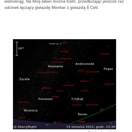
widnokrąg. Na Mirę łatwo można trafić, przedłużając jeszcze raz
odcinek łączący gwiazdę Menkar z gwiazdą δ Ceti.