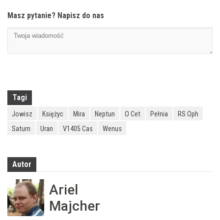
Masz pytanie? Napisz do nas
Tagi
Jowisz
Księżyc
Mira
Neptun
O Cet
Pełnia
RS Oph
Saturn
Uran
V1405 Cas
Wenus
Autor
Ariel
Majcher