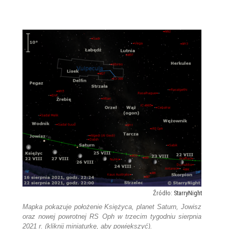
StarryNight
Mapka pokazuje położenie Księżyca, planet Saturn, Jowisz
oraz nowej powrotnej RS Oph w trzecim tygodniu sierpnia
2021 r. (kliknij miniaturkę, aby powiększyć).