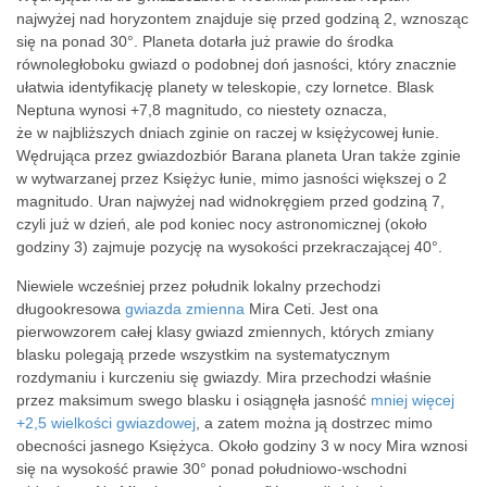
najwyżej nad horyzontem znajduje się przed godziną 2, wznosząc
się na ponad 30°. Planeta dotarła już prawie do środka
równoległoboku gwiazd o podobnej doń jasności, który znacznie
ułatwia identyfikację planety w teleskopie, czy lornetce. Blask
Neptuna wynosi +7,8 magnitudo, co niestety oznacza,
że w najbliższych dniach zginie on raczej w księżycowej łunie.
Wędrująca przez gwiazdozbiór Barana planeta Uran także zginie
w wytwarzanej przez Księżyc łunie, mimo jasności większej o 2
magnitudo. Uran najwyżej nad widnokręgiem przed godziną 7,
czyli już w dzień, ale pod koniec nocy astronomicznej (około
godziny 3) zajmuje pozycję na wysokości przekraczającej 40°.
Niewiele wcześniej przez południk lokalny przechodzi
długookresowa
gwiazda zmienna
Mira Ceti. Jest ona
pierwowzorem całej klasy gwiazd zmiennych, których zmiany
blasku polegają przede wszystkim na systematycznym
rozdymaniu i kurczeniu się gwiazdy. Mira przechodzi właśnie
przez maksimum swego blasku i osiągnęła jasność
mniej więcej
+2,5 wielkości gwiazdowej
, a zatem można ją dostrzec mimo
obecności jasnego Księżyca. Około godziny 3 w nocy Mira wznosi
się na wysokość prawie 30° ponad południowo-wschodni