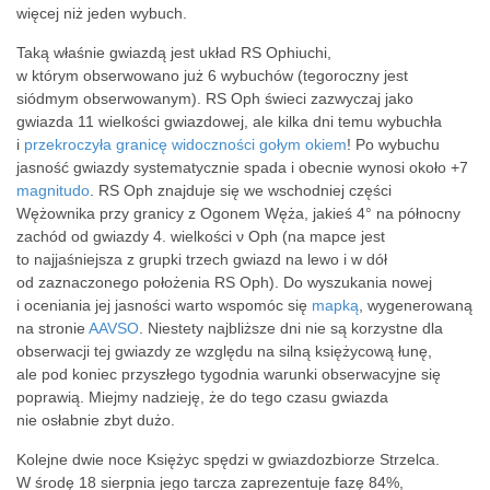
więcej niż jeden wybuch.
Taką właśnie gwiazdą jest układ RS Ophiuchi,
w którym obserwowano już 6 wybuchów (tegoroczny jest
siódmym obserwowanym). RS Oph świeci zazwyczaj jako
gwiazda 11 wielkości gwiazdowej, ale kilka dni temu wybuchła
i
przekroczyła granicę widoczności gołym okiem
! Po wybuchu
jasność gwiazdy systematycznie spada i obecnie wynosi około +7
magnitudo
. RS Oph znajduje się we wschodniej części
Wężownika przy granicy z Ogonem Węża, jakieś 4° na północny
zachód od gwiazdy 4. wielkości ν Oph (na mapce jest
to najjaśniejsza z grupki trzech gwiazd na lewo i w dół
od zaznaczonego położenia RS Oph). Do wyszukania nowej
i oceniania jej jasności warto wspomóc się
mapką
, wygenerowaną
na stronie
AAVSO
. Niestety najbliższe dni nie są korzystne dla
obserwacji tej gwiazdy ze względu na silną księżycową łunę,
ale pod koniec przyszłego tygodnia warunki obserwacyjne się
poprawią. Miejmy nadzieję, że do tego czasu gwiazda
nie osłabnie zbyt dużo.
Kolejne dwie noce Księżyc spędzi w gwiazdozbiorze Strzelca.
W środę 18 sierpnia jego tarcza zaprezentuje fazę 84%,