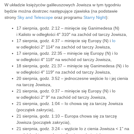
W układzie księżyców galileuszowych Jowisza w tym tygodniu
będzie można dostrzec następujące zjawiska (na podstawie
strony
Sky and Telescope
oraz programu
Starry Night
):
17 sierpnia, godz. 2:12 – minięcie się Ganimedesa (N)
i Kalisto w odległości 4″ 310″ na zachód od tarczy Jowisza,
17 sierpnia, godz. 4:37 – minięcie się Europy (N) i
Io
w odległości 2″ 114″ na zachód od tarczy Jowisza,
17 sierpnia, godz. 22:35 – minięcie się Europy (N) i Io
w odległości 4″ 118″ na wschód od tarczy Jowisza,
18 sierpnia, godz. 21:37 – minięcie się Ganimedesa (N) i Io
w odległości 4″ 119″ na zachód od tarczy Jowisza,
20 sierpnia, godz. 3:52 – jednoczesne wejście Io i jej cienia
na tarczę Jowisza,
21 sierpnia, godz. 0:37 – minięcie się Europy (N) i Io
w odległości 2″ 9″ na zachód od tarczy Jowisza,
21 sierpnia, godz. 1:04 – Io chowa się za tarczę Jowisza
(początek zakrycia),
21 sierpnia, godz. 1:10 – Europa chowa się za tarczę
Jowisza (początek zakrycia),
21 sierpnia, godz. 3:24 – wyjście Io z cienia Jowisza < 1" na