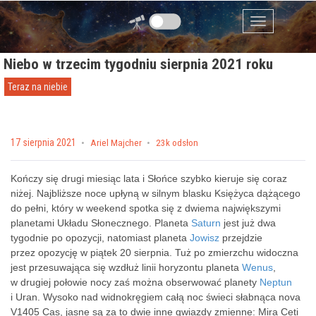
Przejdź do zawartości
Menu
Niebo w trzecim tygodniu sierpnia 2021 roku
Teraz na niebie
Posted on
17 sierpnia 2021
by
Ariel Majcher
23k odsłon
Kończy się drugi miesiąc lata i Słońce szybko kieruje się coraz
niżej. Najbliższe noce upłyną w silnym blasku Księżyca dążącego
do pełni, który w weekend spotka się z dwiema największymi
planetami Układu Słonecznego. Planeta
Saturn
jest już dwa
tygodnie po opozycji, natomiast planeta
Jowisz
przejdzie
przez opozycję w piątek 20 sierpnia. Tuż po zmierzchu widoczna
jest przesuwająca się wzdłuż linii horyzontu planeta
Wenus
,
w drugiej połowie nocy zaś można obserwować planety
Neptun
i Uran. Wysoko nad widnokręgiem całą noc świeci słabnąca nova
V1405 Cas, jasne są za to dwie inne gwiazdy zmienne: Mira Ceti