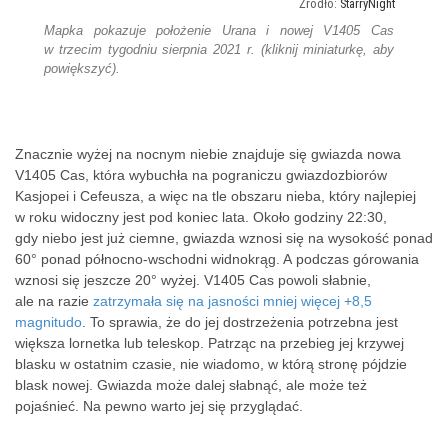
StarryNight
Mapka pokazuje położenie Urana i nowej V1405 Cas
w trzecim tygodniu sierpnia 2021 r. (kliknij miniaturkę, aby
powiększyć).
Znacznie wyżej na nocnym niebie znajduje się gwiazda nowa
V1405 Cas, która wybuchła na pograniczu gwiazdozbiorów
Kasjopei i Cefeusza, a więc na tle obszaru nieba, który najlepiej
w roku widoczny jest pod koniec lata. Około godziny 22:30,
gdy niebo jest już ciemne, gwiazda wznosi się na wysokość ponad
60° ponad północno-wschodni widnokrąg. A podczas górowania
wznosi się jeszcze 20° wyżej. V1405 Cas powoli słabnie,
ale na razie
zatrzymała się na jasności mniej więcej +8,5
magnitudo
. To sprawia, że do jej dostrzeżenia potrzebna jest
większa lornetka lub teleskop. Patrząc na przebieg jej krzywej
blasku w ostatnim czasie, nie wiadomo, w którą stronę pójdzie
blask nowej. Gwiazda może dalej słabnąć, ale może też
pojaśnieć. Na pewno warto jej się przyglądać.