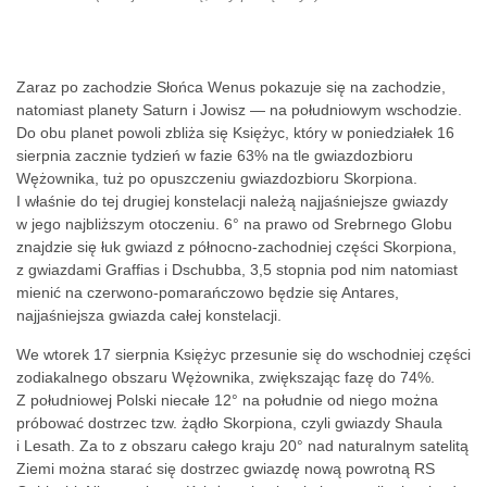
Zaraz po zachodzie Słońca Wenus pokazuje się na zachodzie,
natomiast planety Saturn i Jowisz — na południowym wschodzie.
Do obu planet powoli zbliża się Księżyc, który w poniedziałek 16
sierpnia zacznie tydzień w fazie 63% na tle gwiazdozbioru
Wężownika, tuż po opuszczeniu gwiazdozbioru Skorpiona.
I właśnie do tej drugiej konstelacji należą najjaśniejsze gwiazdy
w jego najbliższym otoczeniu. 6° na prawo od Srebrnego Globu
znajdzie się łuk gwiazd z północno-zachodniej części Skorpiona,
z gwiazdami Graffias i Dschubba, 3,5 stopnia pod nim natomiast
mienić na czerwono-pomarańczowo będzie się Antares,
najjaśniejsza gwiazda całej konstelacji.
We wtorek 17 sierpnia Księżyc przesunie się do wschodniej części
zodiakalnego obszaru Wężownika, zwiększając fazę do 74%.
Z południowej Polski niecałe 12° na południe od niego można
próbować dostrzec tzw. żądło Skorpiona, czyli gwiazdy Shaula
i Lesath. Za to z obszaru całego kraju 20° nad naturalnym satelitą
Ziemi można starać się dostrzec gwiazdę nową powrotną RS