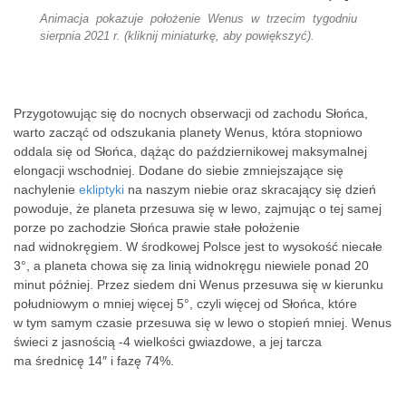
Animacja pokazuje położenie Wenus w trzecim tygodniu
sierpnia 2021 r. (kliknij miniaturkę, aby powiększyć).
Przygotowując się do nocnych obserwacji od zachodu Słońca,
warto zacząć od odszukania planety Wenus, która stopniowo
oddala się od Słońca, dążąc do październikowej maksymalnej
elongacji wschodniej. Dodane do siebie zmniejszające się
nachylenie
ekliptyki
na naszym niebie oraz skracający się dzień
powoduje, że planeta przesuwa się w lewo, zajmując o tej samej
porze po zachodzie Słońca prawie stałe położenie
nad widnokręgiem. W środkowej Polsce jest to wysokość niecałe
3°, a planeta chowa się za linią widnokręgu niewiele ponad 20
minut później. Przez siedem dni Wenus przesuwa się w kierunku
południowym o mniej więcej 5°, czyli więcej od Słońca, które
w tym samym czasie przesuwa się w lewo o stopień mniej. Wenus
świeci z jasnością -4 wielkości gwiazdowe, a jej tarcza
ma średnicę 14″ i fazę 74%.