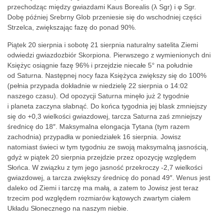
przechodząc między gwiazdami Kaus Borealis (λ Sgr) i φ Sgr.
Dobę później Srebrny Glob przeniesie się do wschodniej części
Strzelca, zwiększając fazę do ponad 90%.
Piątek 20 sierpnia i sobotę 21 sierpnia naturalny satelita Ziemi
odwiedzi gwiazdozbiór Skorpiona. Pierwszego z wymienionych dni
Księżyc osiągnie fazę 96% i przejdzie niecałe 5° na południe
od Saturna. Następnej nocy faza Księżyca zwiększy się do 100%
(pełnia przypada dokładnie w niedzielę 22 sierpnia o 14:02
naszego czasu). Od opozycji Saturna minęło już 2 tygodnie
i planeta zaczyna słabnąć. Do końca tygodnia jej blask zmniejszy
się do +0,3 wielkości gwiazdowej, tarcza Saturna zaś zmniejszy
średnicę do 18″. Maksymalna elongacja Tytana (tym razem
zachodnia) przypadła w poniedziałek 16 sierpnia. Jowisz
natomiast świeci w tym tygodniu ze swoją maksymalną jasnością,
gdyż w piątek 20 sierpnia przejdzie przez opozycję względem
Słońca. W związku z tym jego jasność przekroczy -2,7 wielkości
gwiazdowej, a tarcza zwiększy średnicę do ponad 49″. Wenus jest
daleko od Ziemi i tarczę ma małą, a zatem to Jowisz jest teraz
trzecim pod względem rozmiarów kątowych zwartym ciałem
Układu Słonecznego na naszym niebie.