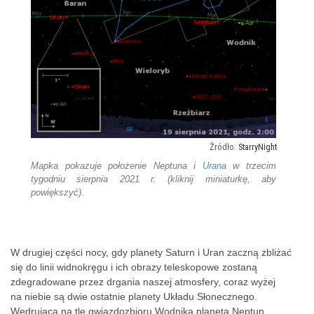
StarryNight
Mapka pokazuje położenie Neptuna i
Urana
w trzecim
tygodniu sierpnia 2021 r. (kliknij miniaturkę, aby
powiększyć).
W drugiej części nocy, gdy planety Saturn i Uran zaczną zbliżać
się do linii widnokręgu i ich obrazy teleskopowe zostaną
zdegradowane przez drgania naszej atmosfery, coraz wyżej
na niebie są dwie ostatnie planety Układu Słonecznego.
Wędrująca na tle gwiazdozbioru Wodnika planeta Neptun