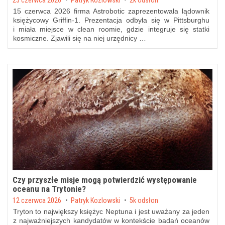
23 czerwca 2026
Patryk Kozlowski
2k odsłon
15 czerwca 2026 firma Astrobotic zaprezentowała lądownik
księżycowy Griffin-1. Prezentacja odbyła się w Pittsburghu
i miała miejsce w clean roomie, gdzie integruje się statki
kosmiczne. Zjawili się na niej urzędnicy …
Czy przyszłe misje mogą potwierdzić występowanie
oceanu na Trytonie?
Posted on
12 czerwca 2026
by
Patryk Kozlowski
5k odsłon
Tryton to największy księżyc Neptuna i jest uważany za jeden
z najważniejszych kandydatów w kontekście badań oceanów