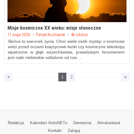
Misje kosmiczne XX wieku: misje słoneczne
Posted on
11 maja 2026
by
Patryk Kozlowski
4k odsłon
Słońce to warunek życia. Choć wiele osób myśląc o kosmosie
widzi przed oczami księżycowe łaziki czy kosmiczne teleskopy
wpatrzone w głąb wszechświata, prawdziwym fenomenem
jest ciało niebieskie oddalone od nas …
1
2
Redakcja
Kalendarz AstroNETu
Darowizna
Almukantarat
Kontakt
Zaloguj