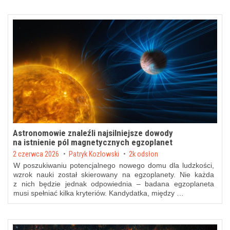
Astronomowie znaleźli najsilniejsze dowody
na istnienie pól magnetycznych egzoplanet
Posted on
2 czerwca 2026
by
Patryk Kozlowski
2k odsłon
W poszukiwaniu potencjalnego nowego domu dla ludzkości,
wzrok nauki został skierowany na egzoplanety. Nie każda
z nich będzie jednak odpowiednia – badana egzoplaneta
musi spełniać kilka kryteriów. Kandydatka, między …