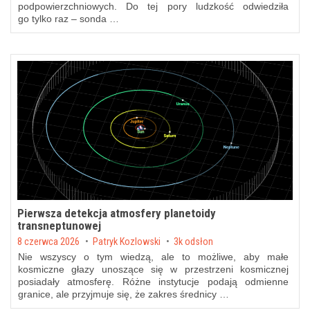
podpowierzchniowych. Do tej pory ludzkość odwiedziła
go tylko raz – sonda …
Pierwsza detekcja atmosfery planetoidy
transneptunowej
Posted on
8 czerwca 2026
by
Patryk Kozlowski
3k odsłon
Nie wszyscy o tym wiedzą, ale to możliwe, aby małe
kosmiczne głazy unoszące się w przestrzeni kosmicznej
posiadały atmosferę. Różne instytucje podają odmienne
granice, ale przyjmuje się, że zakres średnicy …