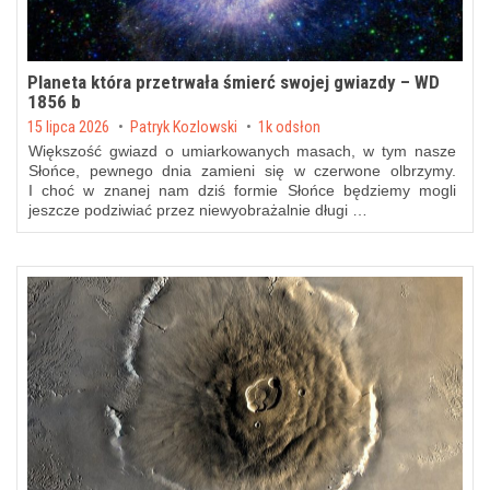
Planeta która przetrwała śmierć swojej gwiazdy – WD
1856 b
Posted on
15 lipca 2026
by
Patryk Kozlowski
1k odsłon
Większość gwiazd o umiarkowanych masach, w tym nasze
Słońce, pewnego dnia zamieni się w czerwone olbrzymy.
I choć w znanej nam dziś formie Słońce będziemy mogli
jeszcze podziwiać przez niewyobrażalnie długi …