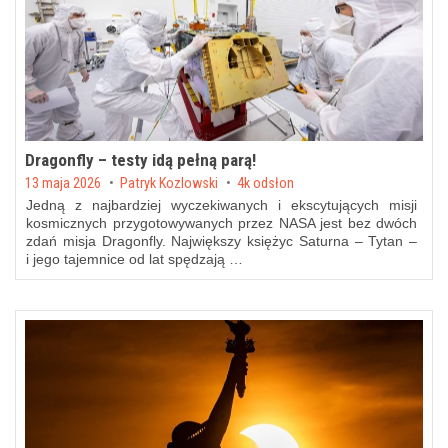
Dragonfly – testy idą pełną parą!
Posted on
13 maja 2026
by
Patryk Kozlowski
4k odsłon
Jedną z najbardziej wyczekiwanych i ekscytujących misji
kosmicznych przygotowywanych przez NASA jest bez dwóch
zdań misja Dragonfly. Największy księżyc Saturna – Tytan –
i jego tajemnice od lat spędzają …