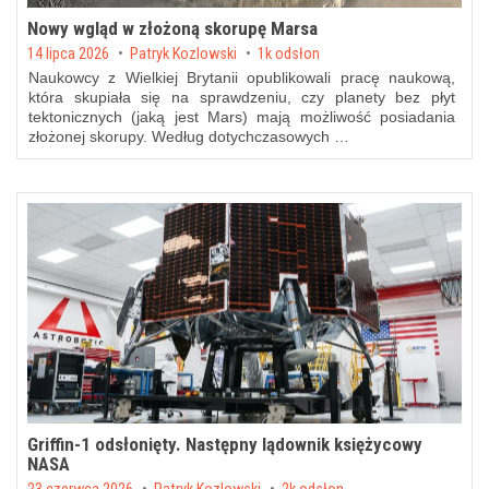
Nowy wgląd w złożoną skorupę Marsa
Posted on
14 lipca 2026
by
Patryk Kozlowski
1k odsłon
Naukowcy z Wielkiej Brytanii opublikowali pracę naukową,
która skupiała się na sprawdzeniu, czy planety bez płyt
tektonicznych (jaką jest Mars) mają możliwość posiadania
złożonej skorupy. Według dotychczasowych …
Griffin-1 odsłonięty. Następny lądownik księżycowy
NASA
Posted on
by