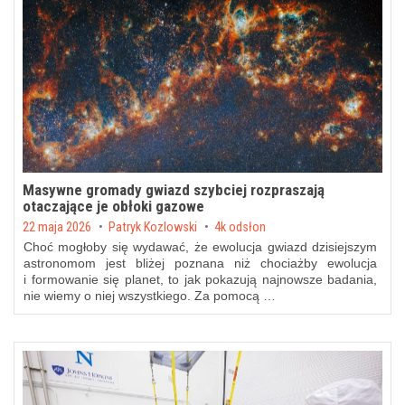
Masywne gromady gwiazd szybciej rozpraszają
otaczające je obłoki gazowe
Posted on
22 maja 2026
by
Patryk Kozlowski
4k odsłon
Choć mogłoby się wydawać, że ewolucja gwiazd dzisiejszym
astronomom jest bliżej poznana niż chociażby ewolucja
i formowanie się planet, to jak pokazują najnowsze badania,
nie wiemy o niej wszystkiego. Za pomocą …