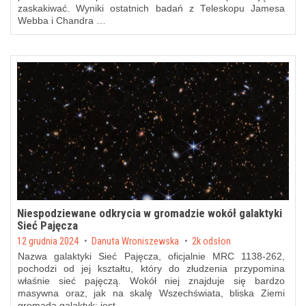
zaskakiwać. Wyniki ostatnich badań z Teleskopu Jamesa
Webba i Chandra …
Niespodziewane odkrycia w gromadzie wokół galaktyki
Sieć Pajęcza
Posted on
12 grudnia 2024
by
Danuta Wroniszewska
2k odsłon
Nazwa galaktyki Sieć Pajęcza, oficjalnie MRC 1138-262,
pochodzi od jej kształtu, który do złudzenia przypomina
właśnie sieć pajęczą. Wokół niej znajduje się bardzo
masywna oraz, jak na skalę Wszechświata, bliska Ziemi
gromada galaktyk; jest …