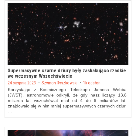
Supermasywne czarne dziury były zaskakująco rzadkie
we wczesnym Wszechświecie
Posted on
24 sierpnia 2023
by
Szymon Ryszkowski
1k odsłon
Korzystając z Kosmicznego Teleskopu Jamesa Webba
(JWST), astronomowie odkryli, że gdy nasz liczący 13,8
miliarda lat wszechświat miał od 4 do 6 miliardów lat,
znajdowało się w nim mniej supermasywnych czarnych dziur,
…