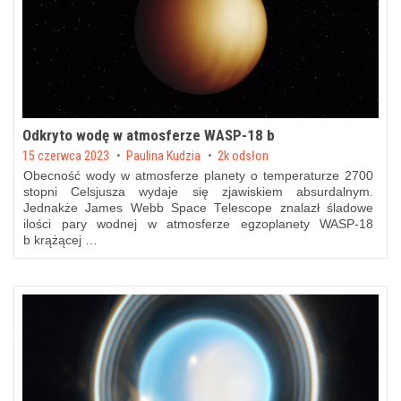
Odkryto wodę w atmosferze WASP-18 b
Posted on
15 czerwca 2023
by
Paulina Kudzia
2k odsłon
Obecność wody w atmosferze planety o temperaturze 2700
stopni Celsjusza wydaje się zjawiskiem absurdalnym.
Jednakże James Webb Space Telescope znalazł śladowe
ilości pary wodnej w atmosferze egzoplanety WASP-18
b krążącej …