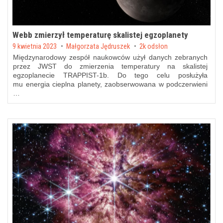
Webb zmierzył temperaturę skalistej egzoplanety
Posted on
9 kwietnia 2023
by
Małgorzata Jędruszek
2k odsłon
Międzynarodowy zespół naukowców użył danych zebranych
przez JWST do zmierzenia temperatury na skalistej
egzoplanecie TRAPPIST-1b. Do tego celu posłużyła
mu energia cieplna planety, zaobserwowana w podczerwieni
…