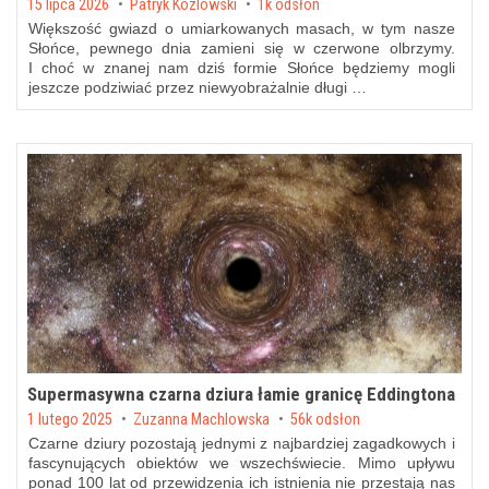
Posted on
15 lipca 2026
by
Patryk Kozlowski
1k odsłon
Większość gwiazd o umiarkowanych masach, w tym nasze
Słońce, pewnego dnia zamieni się w czerwone olbrzymy.
I choć w znanej nam dziś formie Słońce będziemy mogli
jeszcze podziwiać przez niewyobrażalnie długi …
Supermasywna czarna dziura łamie granicę Eddingtona
Posted on
1 lutego 2025
by
Zuzanna Machlowska
56k odsłon
Czarne dziury pozostają jednymi z najbardziej zagadkowych i
fascynujących obiektów we wszechświecie. Mimo upływu
ponad 100 lat od przewidzenia ich istnienia nie przestają nas