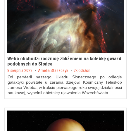
Webb obchodzi rocznicę zbliżeniem na kolebkę gwiazd
podobnych do Słońca
Posted on
8 sierpnia 2023
by
Amelia Staszczyk
2k odsłon
Od peryferii naszego Układu Słonecznego po odległe
galaktyki powstałe u zarania dziejów, Kosmiczny Teleskop
Jamesa Webba, w trakcie pierwszego roku swojej działalności
naukowej, wypełnił obietnicę ujawnienia Wszechświata …