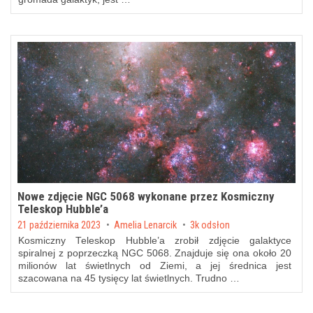
Nowe zdjęcie NGC 5068 wykonane przez Kosmiczny
Teleskop Hubble’a
Posted on
21 października 2023
by
Amelia Lenarcik
3k odsłon
Kosmiczny Teleskop Hubble’a zrobił zdjęcie galaktyce
spiralnej z poprzeczką NGC 5068. Znajduje się ona około 20
milionów lat świetlnych od Ziemi, a jej średnica jest
szacowana na 45 tysięcy lat świetlnych. Trudno …