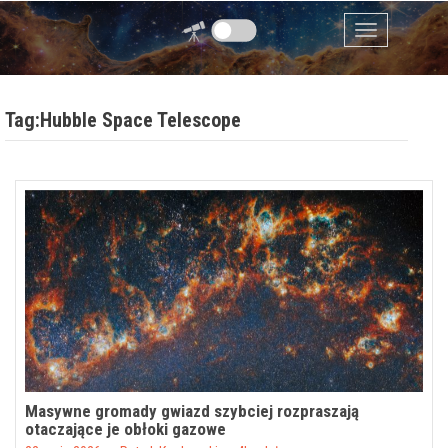
Przejdź do zawartości
Menu
Tag:Hubble Space Telescope
Masywne gromady gwiazd szybciej rozpraszają
otaczające je obłoki gazowe