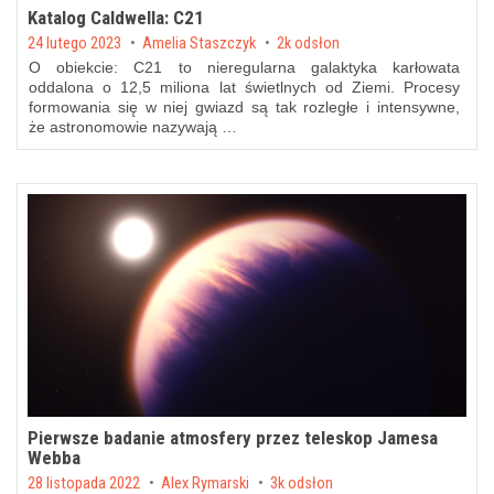
Katalog Caldwella: C21
Posted on
24 lutego 2023
by
Amelia Staszczyk
2k odsłon
O obiekcie: C21 to nieregularna galaktyka karłowata
oddalona o 12,5 miliona lat świetlnych od Ziemi. Procesy
formowania się w niej gwiazd są tak rozległe i intensywne,
że astronomowie nazywają …
Pierwsze badanie atmosfery przez teleskop Jamesa
Webba
Posted on
28 listopada 2022
by
Alex Rymarski
3k odsłon