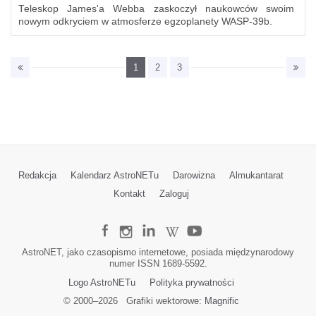
Teleskop James'a Webba zaskoczył naukowców swoim
nowym odkryciem w atmosferze egzoplanety WASP-39b.
1
2
3
Redakcja
Kalendarz AstroNETu
Darowizna
Almukantarat
Kontakt
Zaloguj
AstroNET, jako czasopismo internetowe, posiada międzynarodowy
numer ISSN 1689-5592.
Logo AstroNETu
Polityka prywatności
© 2000–
2026
Grafiki wektorowe:
Magnific