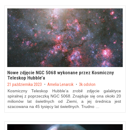
Nowe zdjęcie NGC 5068 wykonane przez Kosmiczny
Teleskop Hubble’a
Posted on
21 października 2023
by
Amelia Lenarcik
3k odsłon
Kosmiczny Teleskop Hubble’a zrobił zdjęcie galaktyce
spiralnej z poprzeczką NGC 5068. Znajduje się ona około 20
milionów lat świetlnych od Ziemi, a jej średnica jest
szacowana na 45 tysięcy lat świetlnych. Trudno …