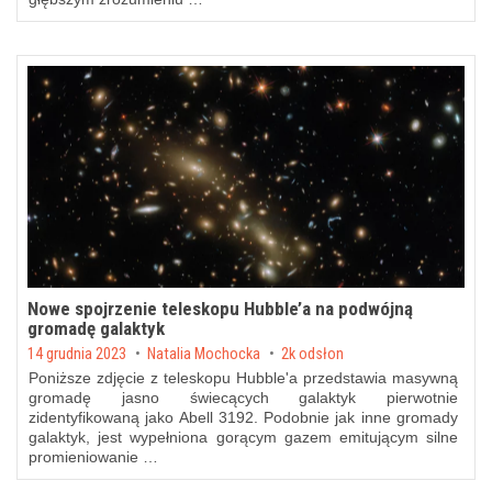
Nowe spojrzenie teleskopu Hubble’a na podwójną
gromadę galaktyk
Posted on
14 grudnia 2023
by
Natalia Mochocka
2k odsłon
Poniższe zdjęcie z teleskopu Hubble'a przedstawia masywną
gromadę jasno świecących galaktyk pierwotnie
zidentyfikowaną jako Abell 3192. Podobnie jak inne gromady
galaktyk, jest wypełniona gorącym gazem emitującym silne
promieniowanie …