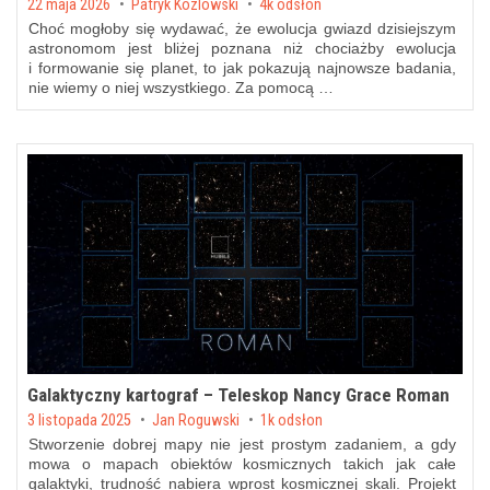
Posted on
22 maja 2026
by
Patryk Kozlowski
4k odsłon
Choć mogłoby się wydawać, że ewolucja gwiazd dzisiejszym
astronomom jest bliżej poznana niż chociażby ewolucja
i formowanie się planet, to jak pokazują najnowsze badania,
nie wiemy o niej wszystkiego. Za pomocą …
Galaktyczny kartograf – Teleskop Nancy Grace Roman
Posted on
3 listopada 2025
by
Jan Roguwski
1k odsłon
Stworzenie dobrej mapy nie jest prostym zadaniem, a gdy
mowa o mapach obiektów kosmicznych takich jak całe
galaktyki, trudność nabiera wprost kosmicznej skali. Projekt