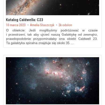
Katalog Caldwella: C23
Posted on
10 marca 2023
by
Amelia Staszczyk
2k odsłon
O obiekcie: Jeśli moglibyśmy podróżować w czasie
i przestrzeni, tak aby ujrzeć naszą Galaktykę od zewnątrz,
prawdopodobnie przypominałaby ona obiekt Caldwell 23.
Ta galaktyka spiralna znajduje się około 35 …