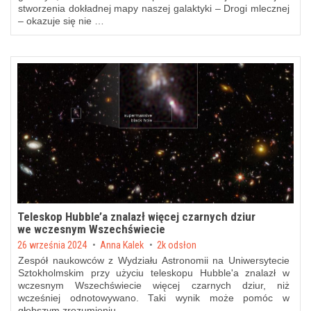
stworzenia dokładnej mapy naszej galaktyki – Drogi mlecznej
– okazuje się nie …
Teleskop Hubble’a znalazł więcej czarnych dziur
we wczesnym Wszechświecie
Posted on
26 września 2024
by
Anna Kalek
2k odsłon
Zespół naukowców z Wydziału Astronomii na Uniwersytecie
Sztokholmskim przy użyciu teleskopu Hubble'a znalazł w
wczesnym Wszechświecie więcej czarnych dziur, niż
wcześniej odnotowywano. Taki wynik może pomóc w
głębszym zrozumieniu …