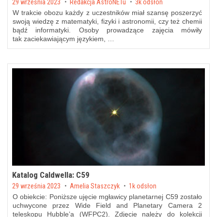
Posted on
29 września 2023
by
Redakcja AstroNETu
3k odsłon
W trakcie obozu każdy z uczestników miał szansę poszerzyć
swoją wiedzę z matematyki, fizyki i astronomii, czy też chemii
bądź informatyki. Osoby prowadzące zajęcia mówiły
tak zaciekawiającym językiem, …
Katalog Caldwella: C59
Posted on
29 września 2023
by
Amelia Staszczyk
1k odsłon
O obiekcie: Poniższe ujęcie mgławicy planetarnej C59 zostało
uchwycone przez Wide Field and Planetary Camera 2
teleskopu Hubble’a (WFPC2). Zdjęcie należy do kolekcji