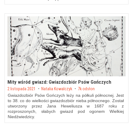
Mity wśród gwiazd: Gwiazdozbiór Psów Gończych
Posted on
2 listopada 2021
by
Natalia Kowalczyk
7k odsłon
Gwiazdozbiór Psów Gończych leży na półkuli północnej. Jest
to 38. co do wielkości gwiazdozbiór nieba północnego. Został
utworzony przez Jana Heweliusza w 1687 roku z
rozproszonych, słabych gwiazd pod ogonem Wielkiej
Niedźwiedzicy.