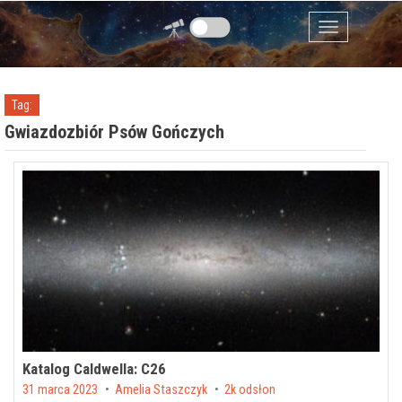
Przejdź do zawartości
Menu
Tag:
Gwiazdozbiór Psów Gończych
Katalog Caldwella: C26
Posted on
31 marca 2023
by
Amelia Staszczyk
2k odsłon