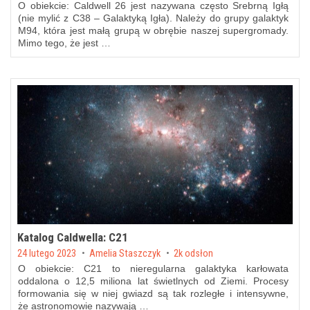
O obiekcie: Caldwell 26 jest nazywana często Srebrną Igłą
(nie mylić z C38 – Galaktyką Igła). Należy do grupy galaktyk
M94, która jest małą grupą w obrębie naszej supergromady.
Mimo tego, że jest …
Katalog Caldwella: C21
Posted on
24 lutego 2023
by
Amelia Staszczyk
2k odsłon
O obiekcie: C21 to nieregularna galaktyka karłowata
oddalona o 12,5 miliona lat świetlnych od Ziemi. Procesy
formowania się w niej gwiazd są tak rozległe i intensywne,
że astronomowie nazywają …