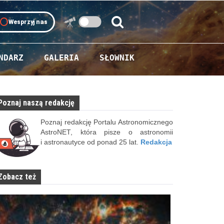
oll
Wesprzyj nas
Szukaj:
Szukaj
NDARZ
GALERIA
SŁOWNIK
Poznaj naszą redakcję
Poznaj redakcję Portalu Astronomicznego
AstroNET, która pisze o astronomii
i astronautyce od ponad 25 lat.
Redakcja
Zobacz też