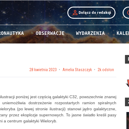
person
t
Dołącz do redakcji
RONAUTYKA
OBSERWACJE
WYDARZENIA
KALE
Posted on
28 kwietnia 2023
by
Amelia Staszczyk
2k odsłon
tracji poniżej jest częścią galaktyki C32, powszechnie znanej
uniemożliwia dostrzeżenie rozpostartych ramion spiralnych
loryba (po lewej stronie ilustracji) stanowi jądro galaktyczne,
any przez eksplozje supernowych. To jasne światło kreśli pasy
mi a centrum galaktyki Wieloryb.