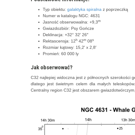
Typ obiektu:
galaktyka spiralna
z poprzeczką
Numer w katalogu NGC: 4631
m
Jasność obserwowalna: +9,3
Gwiazdozbiór: Psy Gończe
Deklinacja: +32° 32′ 26″
h
m
s
Rektascensja: 12
42
08
Rozmiar kątowy: 15,2′ x 2,8′
Promień: 60 000 ly
Jak obserwować?
C32 najlepiej widoczna jest z północnych szerokości g
dlatego jest świetnym celem dla małych teleskopów.
Centralny region C32 jest obszarem gwiazdotwórczym,