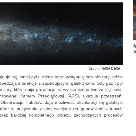
M
o
NASA & ESA
najduje się mniej pyłu, mimo tego występują tam obszary, gdzie
apędzają interakcje z sąsiadującymi galaktykami. Gdy gaz i pył
bszary, które ubija grawitacja, w wyniku czego tworzą się nowe
nsowanej Kamery Przeglądowej (ACS), ukazuje przestrzeń,
 Obserwacje Hubble’a dają możliwość eksploracji tej galaktyki
 które w połączeniu z obserwacjami rentgenowskimi z innych
coraz bardziej kompletnego obrazu zachodzących procesów