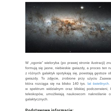
W „ogonie” wieloryba (po prawej stronie ilustracji) z
formują się jasne, niebieskie gwiazdy, a proces ten n
z różnych galaktyk spotykają się, powstają gęstsze o
gwiazdy. To zdjęcie, zrobione przy użyciu Zaawa
która rozciąga się na blisko 140 tys.
lat świetlnych
.
w spektrum widzialnym oraz bliskiej podczerwieni,
teleskopów, umożliwiają naukowcom nakreślanie 
galaktycznych.
Podstawowe informacje: