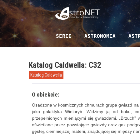
Przejdź do zawartości
SERIE
ASTRONOMIA
AST
Katalog Caldwella: C32
Katalog Caldwella
O obiekcie:
Osadzona w kosmicznych chmurach grupa gwiazd na ilus
jako galaktyka Wieloryb. Widzimy ją od boku, co 
przepełnionych mieniącymi się gwiazdami. „Brzuch” wie
oświetlane przez powstające gwiazdy oraz gaz podgrz
gęstej, ciemniejszej materii, znajdującej się między na