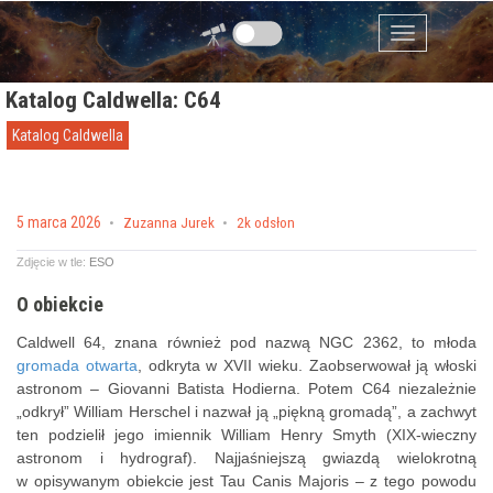
Przejdź do zawartości
Menu
Katalog Caldwella: C64
Katalog Caldwella
Posted on
5 marca 2026
by
Zuzanna Jurek
2k odsłon
Zdjęcie w tle:
ESO
O obiekcie
Caldwell 64, znana również pod nazwą NGC 2362, to młoda
gromada otwarta
, odkryta w XVII wieku. Zaobserwował ją włoski
astronom – Giovanni Batista Hodierna. Potem C64 niezależnie
„odkrył” William Herschel i nazwał ją „piękną gromadą”, a zachwyt
ten podzielił jego imiennik
William Henry Smyth (XIX-wieczny
astronom i hydrograf).
Najjaśniejszą gwiazdą wielokrotną
w opisywanym obiekcie jest
Tau Canis Majoris – z tego powodu