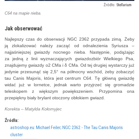
Stellarium
C64 na mapie nieba.
Jak obserwować
Najlepszy czas do obserwacji NGC 2362 przypada zimą. Żeby
ją zlokalizować należy zacząć od odnalezienia Syriusza –
najjaśniejszej gwiazdy nocnego nieba. Następnie, podążając
za jedną z linii wyznaczających gwiazdozbiór Wielkiego Psa,
znajdujemy gwiazdy ο2 CMa i δ CMa. Od tej drugiej wystarczy już
jedynie przesunąć się 2,5° na północny wschód, żeby zobaczyć
tau Canis Majoris, która jest centrum C64. Tę główną gwiazdę
widać już w lornetce, jednak warto przyjrzeć się gromadzie
teleskopem z większym powiększeniem. Przypomina ona
przepiękny biały brylant otoczony obłokiem gwiazd.
Korekta – Matylda Kołomyjec
Źródła:
astroshop.eu: Michael Feiler; NGC 2362 - The Tau Canis Majoris
cluster