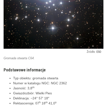
ESO
Gromada otwarta C64.
Podstawowe informacje
Typ obiektu: gromada otwarta
Numer w katalogu NGC: NGC 2362
m
Jasność: 3,8
Gwiazdozbiór: Wielki Pies
Deklinacja: −24° 57′ 18″
h
m
s
Rektascensja: 07
18
41,0