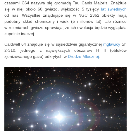
czasami C64 nazywa się gromadą Tau Canis Majoris. Znajduje
się w niej około 60 gwiazd, większość 5 tysięcy
lat świetlnych
od nas. Wszystkie znajdujące się w NGC 2362 obiekty mają
podobny skład chemiczny i wiek (5 milionów lat), ale różnice
w rozmiarach gwiazd sprawiają, że ich ewolucja będzie wyglądała
zupełnie inaczej.
Caldwell 64 znajduje się w sąsiedztwie gigantycznej
mgławicy
Sh
2-310, jednego z największych obszarów H II (obłoków
zjonizowanego gazu) odkrytych w
Drodze Mlecznej
.