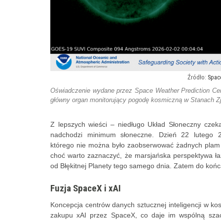
Space
Oświadczenie wydane przez Space Weather Prediction Cent
główny organ monitorujący pogodę kosmiczną w Stanach Z
Z lepszych wieści – niedługo Układ Słoneczny czeka
nadchodzi minimum słoneczne. Dzień 22 lutego 
którego nie można było zaobserwować żadnych plam sł
choć warto zaznaczyć, że marsjańska perspektywa łaz
od Błękitnej Planety tego samego dnia. Zatem do końca
Fuzja SpaceX i xAI
Koncepcja centrów danych sztucznej inteligencji w kosm
zakupu xAI przez SpaceX, co daje im wspólną sza