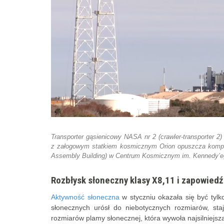
Transporter gąsienicowy NASA nr 2 (crawler-transporter 
z załogowym statkiem kosmicznym Orion opuszcza kompl
Assembly Building) w Centrum Kosmicznym im. Kennedy’ego
Rozbłysk słoneczny klasy X8,11 i zapowied
Aktywność słoneczna
w styczniu okazała się być tyl
słonecznych urósł do niebotycznych rozmiarów, staj
rozmiarów plamy słonecznej, która wywoła najsilniejsz