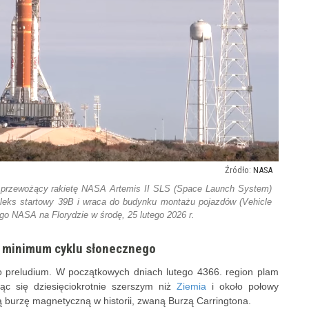
NASA
2) przewożący rakietę NASA Artemis II SLS (Space Launch System)
eks startowy 39B i wraca do budynku montażu pojazdów (Vehicle
 NASA na Florydzie w środę, 25 lutego 2026 r.
ź minimum cyklu słonecznego
ko preludium. W początkowych dniach lutego 4366. region plam
ąc się dziesięciokrotnie szerszym niż
Ziemia
i około połowy
ą burzę magnetyczną w historii, zwaną Burzą Carringtona.