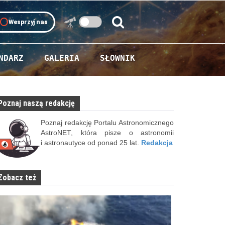
oll
Wesprzyj nas
Szukaj:
Szukaj
NDARZ
GALERIA
SŁOWNIK
Poznaj naszą redakcję
Poznaj redakcję Portalu Astronomicznego
AstroNET, która pisze o astronomii
i astronautyce od ponad 25 lat.
Redakcja
Zobacz też