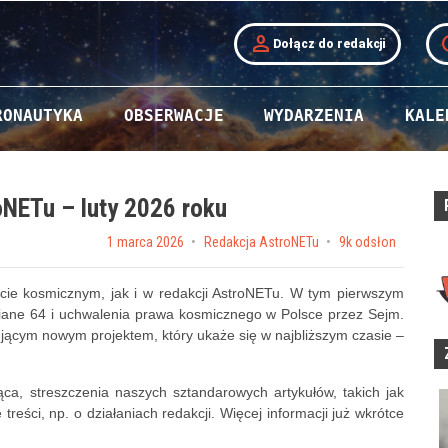
person
t
Dołącz do redakcji
RONAUTYKA
OBSERWACJE
WYDARZENIA
KALE
oNETu – luty 2026 roku
Posted on
1 marca 2026
by
Redakcja AstroNETu
9k odsłon
ecie kosmicznym, jak i w redakcji AstroNETu. W tym pierwszym
Ariane 64 i uchwalenia prawa kosmicznego w Polsce przez Sejm.
jącym nowym projektem, który ukaże się w najbliższym czasie –
ca, streszczenia naszych sztandarowych artykułów, takich jak
 treści, np. o działaniach redakcji. Więcej informacji już wkrótce