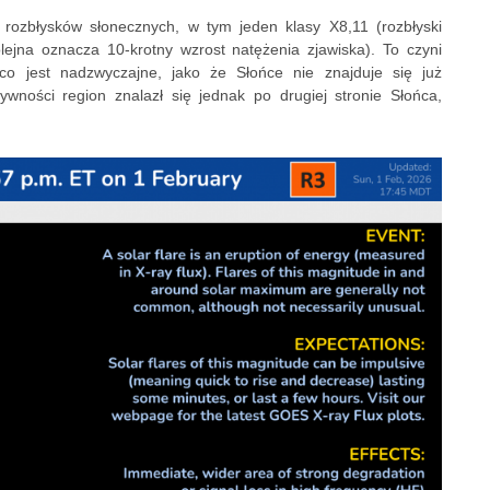
 rozbłysków słonecznych, w tym jeden klasy X8,11 (rozbłyski
lejna oznacza 10-krotny wzrost natężenia zjawiska). To czyni
 co jest nadzwyczajne, jako że Słońce nie znajduje się już
ywności region znalazł się jednak po drugiej stronie Słońca,