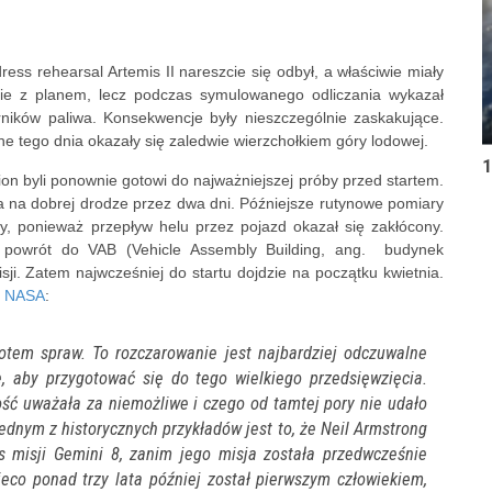
ess rehearsal Artemis II nareszcie się odbył, a właściwie miały
dnie z planem, lecz podczas symulowanego odliczania wykazał
ników paliwa. Konsekwencje były nieszczególnie zaskakujące.
e tego dnia okazały się zaledwie wierzchołkiem góry lodowej.
1
on byli ponownie gotowi do najważniejszej próby przed startem.
a na dobrej drodze przez dwa dni. Późniejsze rutynowe pomiary
y, ponieważ przepływ helu przez pojazd okazał się zakłócony.
 – powrót do VAB (Vehicle Assembly Building, ang. budynek
i. Zatem najwcześniej do startu dojdzie na początku kwietnia.
r
NASA
:
otem spraw. To rozczarowanie jest najbardziej odczuwalne
e, aby przygotować się do tego wielkiego przedsięwzięcia.
ość uważała za niemożliwe i czego od tamtej pory nie udało
ednym z historycznych przykładów jest to, że Neil Armstrong
 misji Gemini 8, zanim jego misja została przedwcześnie
co ponad trzy lata później został pierwszym człowiekiem,