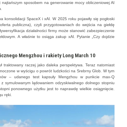
at najtańszym sposobem na generowanie mocy obliczeniowej AI
.
 konsolidacji SpaceX i xAI. W 2025 roku pojawiły się pogłoski
 oferta publiczna), czyli przygotowaniach do wejścia na giełdę
dywersyfikacja działalności firmy może stanowić zabezpieczenie
ełdowym. A właśnie to osiąga zakup xAI. Pytanie „Czy dojdzie
icznego Mengzhou i rakiety Long March 10
ył traktowany raczej jako daleka perspektywa. Teraz natomiast
dnoczone w wyścigu o powrót ludzkości na Srebrny Glob. W tym
omów – udanego test kapsuły Mengzhou w punkcie max-Q
ie z symulowanym lądowaniem odzyskiwalnego dolnego stopniu
topni ponownego użytku jest to naprawdę wielkie osiągnięcie.
u ręki.