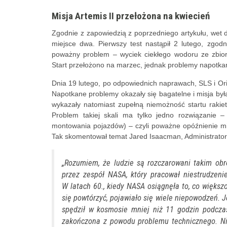
Misja Artemis II przełożona na kwiecień
Zgodnie z zapowiedzią z poprzedniego artykułu, wet dr
miejsce dwa. Pierwszy test nastąpił 2 lutego, zgo
poważny problem – wyciek ciekłego wodoru ze zbior
Start przełożono na marzec, jednak problemy napotkan
Dnia 19 lutego, po odpowiednich naprawach, SLS i Ori
Napotkane problemy okazały się bagatelne i misja był
wykazały natomiast zupełną niemożność startu rakiet
Problem takiej skali ma tylko jedno rozwiązanie
montowania pojazdów) – czyli poważne opóźnienie misj
Tak skomentował temat Jared Isaacman, Administrato
„Rozumiem, że ludzie są rozczarowani takim obr
przez zespół NASA, który pracował niestrudzeni
W latach 60., kiedy NASA osiągnęła to, co większ
się powtórzyć, pojawiało się wiele niepowodzeń. J
spędził w kosmosie mniej niż 11 godzin podczas
zakończona z powodu problemu technicznego. Nie