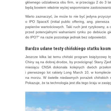
głównego udziałowca obu firm, w przeciągu 2 do 3 l
będą bowiem właśnie wyżej wspomniane zastosowania
Warto zaznaczyć, że może to nie być jedyna przyczyna
o IPO SpaceX (initial public offering, ang. pierwsza
papierów wartościowych. Taki ruch jest ryzykowny, a 
przed potencjalnymi wahaniami rynku po debiucie gi
do IPO?” na razie pozostaje jednak bez odpowiedzi.
Bardzo udane testy chińskiego statku kosm
Jeszcze kilka lat temu chiński program księżycowy b
Chiny są na dobrej drodze, by prześcignąć Stany Zje
miesiącu CNSA dokonała kolejnych dwóch przeł
i pierwszego lot rakiety Long March 10, w komplec
na morzu. W świetle niedawnych porażek chińskich s
Pokazuje, że ta technologia jest dla tego kraju w zasięg