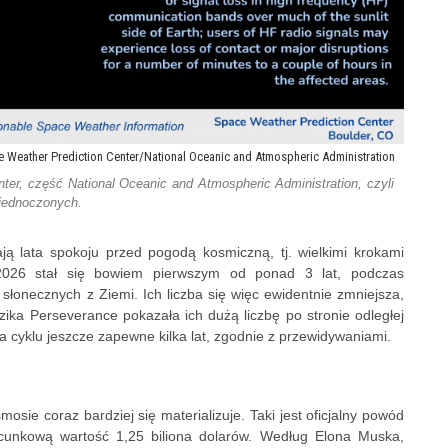
 Weather Prediction Center/National Oceanic and Atmospheric Administration
er, część National Oceanic and Atmospheric Administration, czyli
jednoczonych.
ją lata spokoju przed pogodą kosmiczną, tj. wielkimi krokami
2026 stał się bowiem pierwszym od ponad 3 lat, podczas
onecznych z Ziemi. Ich liczba się więc ewidentnie zmniejsza,
ika Perseverance pokazała ich dużą liczbę po stronie odległej
 cyklu jeszcze zapewne kilka lat, zgodnie z przewidywaniami.
osie coraz bardziej się materializuje. Taki jest oficjalny powód
cunkową wartość 1,25 biliona dolarów. Według Elona Muska,