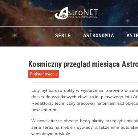
Przejdź do zawartości
SERIE
ASTRONOMIA
AST
Kosmiczny przegląd miesiąca Astr
Podsumowania
Luty był bardzo obfity w wydarzenia, zarówno w świ
doszło do wyjątkowych chwil, m.in. pierwszego lotu 
Redaktorzy techniczny pracowali natomiast nad obiecu
newsletterem.
W newsletterze obecne będą skróty przeglądu miesią
seria Teraz na niebie i wywiady, a także inne autorskie
w osobnym artykule.