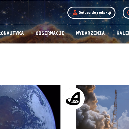
person
t
Dołącz do redakcji
RONAUTYKA
OBSERWACJE
WYDARZENIA
KALE