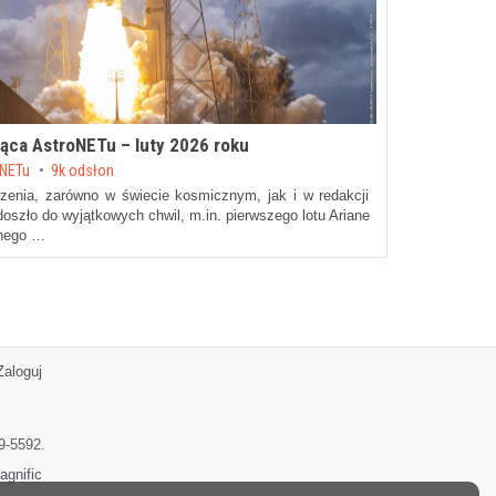
ąca AstroNETu – luty 2026 roku
oNETu
9k odsłon
rzenia, zarówno w świecie kosmicznym, jak i w redakcji
szło do wyjątkowych chwil, m.in. pierwszego lotu Ariane
znego …
Zaloguj
9-5592.
agnific