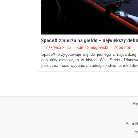
SpaceX zmierza na giełdę – największy debiu
Posted on
11 czerwca 2026
by
Kamil Smugowski
7k odsłon
SpaceX przygotowuje się do jednego z najbardziej
debiutów giełdowych w historii Wall Street. Plano
publiczna może wycenić przedsiębiorstwo na rekord
Re
AstroN
Lo