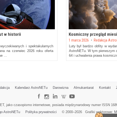
t w historii
Kosmiczny przegląd miesi
Posted on
1 marca 2026
by
Redakcja Astr
 wyczekiwanych i spektakularnych
Luty był bardzo obfity w wyda
wana na czerwiec 2026 roku oferta
AstroNETu. W tym pierwszym do
owe …
64 i uchwalenia prawa kosmic
dakcja
Kalendarz AstroNETu
Darowizna
Almukantarat
Kontakt
ET, jako czasopismo internetowe, posiada międzynarodowy numer ISSN 168
go AstroNETu
Polityka prywatności
© 2000–
2026
Grafiki wektorowe:
M