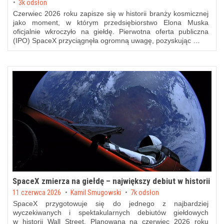
3k odsłon
Czerwiec 2026 roku zapisze się w historii branży kosmicznej
jako moment, w którym przedsiębiorstwo Elona Muska
oficjalnie wkroczyło na giełdę. Pierwotna oferta publiczna
(IPO) SpaceX przyciągnęła ogromną uwagę, pozyskując …
SpaceX zmierza na giełdę – największy debiut w historii
Posted on
11 czerwca 2026
by
Kamil Smugowski
7k odsłon
SpaceX przygotowuje się do jednego z najbardziej
wyczekiwanych i spektakularnych debiutów giełdowych
w historii Wall Street. Planowana na czerwiec 2026 roku