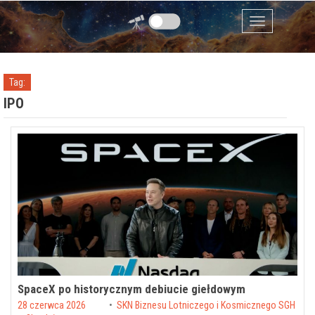
Przejdź do zawartości
Menu
Tag:
IPO
SpaceX po historycznym debiucie giełdowym
Posted on
28 czerwca 2026
by
SKN Biznesu Lotniczego i Kosmicznego SGH