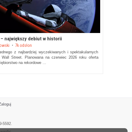
– największy debiut w historii
owski
7k odsłon
ednego z najbardziej wyczekiwanych i spektakularnych
i Wall Street. Planowana na czerwiec 2026 roku oferta
iębiorstwo na rekordowe …
Zaloguj
9-5592.
agnific