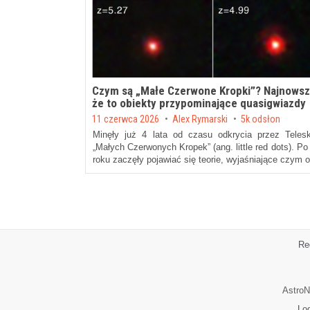
Czym są „Małe Czerwone Kropki”? Najnowsz
że to obiekty przypominające quasigwiazdy
Posted on
11 czerwca 2026
by
Alex Rymarski
5k odsłon
Minęły już 4 lata od czasu odkrycia przez Tele
„Małych Czerwonych Kropek” (ang. little red dots). P
roku zaczęły pojawiać się teorie, wyjaśniające czym
Re
AstroN
Lo