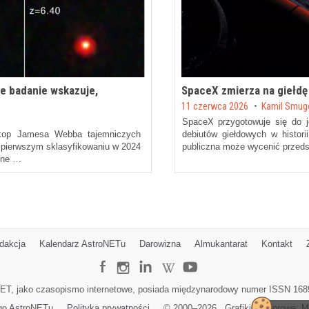
e badanie wskazuje,
SpaceX zmierza na giełdę 
Posted on
11 czerwca 2026
by
Kamil Smug
SpaceX przygotowuje się do j
skop Jamesa Webba tajemniczych
debiutów giełdowych w histori
o pierwszym sklasyfikowaniu w 2024
publiczna może wycenić przeds
 one …
dakcja
Kalendarz AstroNETu
Darowizna
Almukantarat
Kontakt
ET, jako czasopismo internetowe, posiada międzynarodowy numer ISSN 168
go AstroNETu
Polityka prywatności
© 2000–
2026
Grafiki wektorowe:
M