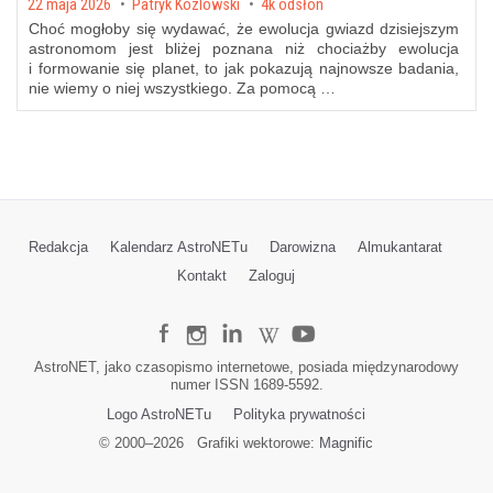
Posted on
22 maja 2026
by
Patryk Kozlowski
4k odsłon
Choć mogłoby się wydawać, że ewolucja gwiazd dzisiejszym
astronomom jest bliżej poznana niż chociażby ewolucja
i formowanie się planet, to jak pokazują najnowsze badania,
nie wiemy o niej wszystkiego. Za pomocą …
Redakcja
Kalendarz AstroNETu
Darowizna
Almukantarat
Kontakt
Zaloguj
AstroNET, jako czasopismo internetowe, posiada międzynarodowy
numer ISSN 1689-5592.
Logo AstroNETu
Polityka prywatności
© 2000–
2026
Grafiki wektorowe:
Magnific