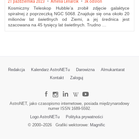
Posted on
21 października 2023
by
Amelia Lenarcik
3k odsłon
Kosmiczny Teleskop Hubble’a zrobił zdjęcie galaktyce
spiralnej z poprzeczką NGC 5068. Znajduje się ona około 20
milionów lat świetlnych od Ziemi, a jej średnica jest
szacowana na 45 tysięcy lat świetlnych. Trudno …
Redakcja
Kalendarz AstroNETu
Darowizna
Almukantarat
Kontakt
Zaloguj
AstroNET, jako czasopismo internetowe, posiada międzynarodowy
numer ISSN 1689-5592.
Logo AstroNETu
Polityka prywatności
© 2000–
2026
Grafiki wektorowe:
Magnific