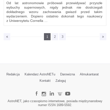
Od lat astronomowie próbowali przewidywać przyszłe
wybuchy supernowych, nigdy jednak nie dostrzegali
dokładnego wzoru zachowania gwiazd przed takim
wydarzeniem. Dopiero ostatnio dokonali tego naukowcy
z Uniwersytetu Cornella …
1
2
3
Redakcja
Kalendarz AstroNETu
Darowizna
Almukantarat
Kontakt
Zaloguj
AstroNET, jako czasopismo internetowe, posiada międzynarodowy
numer ISSN 1689-5592.