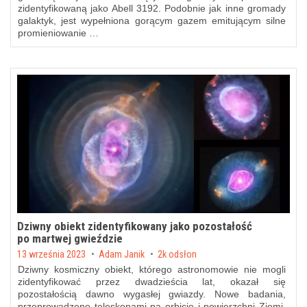
zidentyfikowaną jako Abell 3192. Podobnie jak inne gromady
galaktyk, jest wypełniona gorącym gazem emitującym silne
promieniowanie …
Dziwny obiekt zidentyfikowany jako pozostałość
po martwej gwieździe
Posted on
13 września 2023
by
Adam Janik
2k odsłon
Dziwny kosmiczny obiekt, którego astronomowie nie mogli
zidentyfikować przez dwadzieścia lat, okazał się
pozostałością dawno wygasłej gwiazdy. Nowe badania,
przeprowadzone teleskopami na orbicie i powierzchni Ziemi,