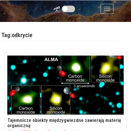
Przejdź do zawartości
Menu
Tag:odkrycie
Tajemnicze obiekty międzygwiezdne zawierają materię
organiczną