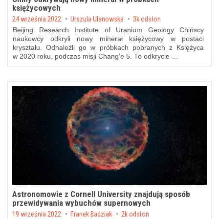
księżycowych
Posted on
24 września 2022
by
Urszula Ulanowska
3k odsłon
Beijing Research Institute of Uranium Geology Chińscy
naukowcy odkryli nowy minerał księżycowy w postaci
kryształu. Odnaleźli go w próbkach pobranych z Księżyca
w 2020 roku, podczas misji Chang’e 5. To odkrycie …
Astronomowie z Cornell University znajdują sposób
przewidywania wybuchów supernowych
Posted on
19 września 2022
by
Franek Badziak
2k odsłon