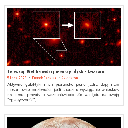
Teleskop Webba widzi pierwszy błysk z kwazaru
Posted on
5 lipca 2023
by
Franek Badziak
2k odsłon
Aktywne galaktyki i ich pieruńsko jasne jądra dają nam
niesamowite możliwości, jeśli chodzi o wyciąganie wniosków
na temat prawdy o wszechświecie. Ze względu na swoją
“egzotyczność”, …