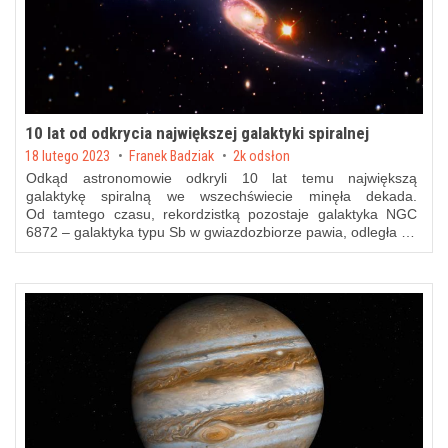
10 lat od odkrycia największej galaktyki spiralnej
Posted on
18 lutego 2023
by
Franek Badziak
2k odsłon
Odkąd astronomowie odkryli 10 lat temu największą
galaktykę spiralną we wszechświecie minęła dekada.
Od tamtego czasu, rekordzistką pozostaje galaktyka NGC
6872 – galaktyka typu Sb w gwiazdozbiorze pawia, odległa …