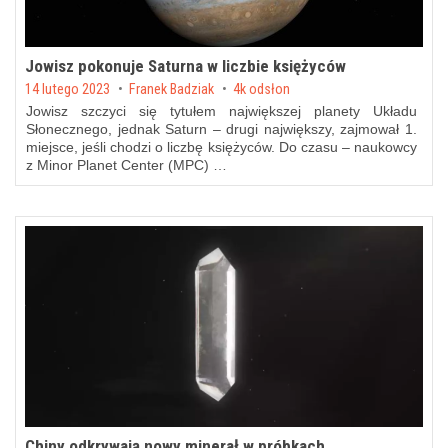
Jowisz pokonuje Saturna w liczbie księżyców
Posted on
14 lutego 2023
by
Franek Badziak
4k odsłon
Jowisz szczyci się tytułem największej planety Układu
Słonecznego, jednak Saturn – drugi największy, zajmował 1.
miejsce, jeśli chodzi o liczbę księżyców. Do czasu – naukowcy
z Minor Planet Center (MPC) …
Chiny odkrywają nowy minerał w próbkach