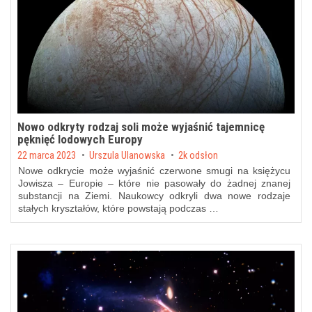
Nowo odkryty rodzaj soli może wyjaśnić tajemnicę
pęknięć lodowych Europy
Posted on
22 marca 2023
by
Urszula Ulanowska
2k odsłon
Nowe odkrycie może wyjaśnić czerwone smugi na księżycu
Jowisza – Europie – które nie pasowały do żadnej znanej
substancji na Ziemi. Naukowcy odkryli dwa nowe rodzaje
stałych kryształów, które powstają podczas …