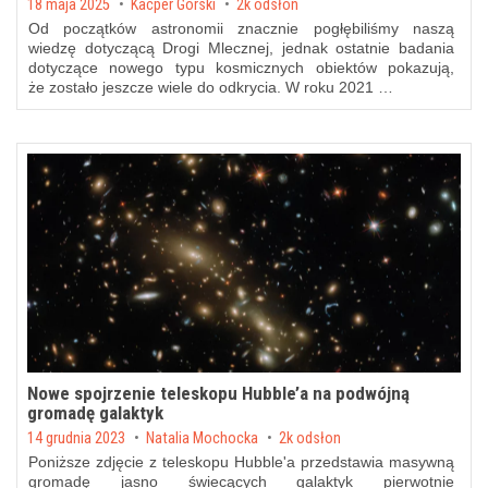
Posted on
18 maja 2025
by
Kacper Górski
2k odsłon
Od początków astronomii znacznie pogłębiliśmy naszą
wiedzę dotyczącą Drogi Mlecznej, jednak ostatnie badania
dotyczące nowego typu kosmicznych obiektów pokazują,
że zostało jeszcze wiele do odkrycia. W roku 2021 …
Nowe spojrzenie teleskopu Hubble’a na podwójną
gromadę galaktyk
Posted on
14 grudnia 2023
by
Natalia Mochocka
2k odsłon
Poniższe zdjęcie z teleskopu Hubble'a przedstawia masywną
gromadę jasno świecących galaktyk pierwotnie