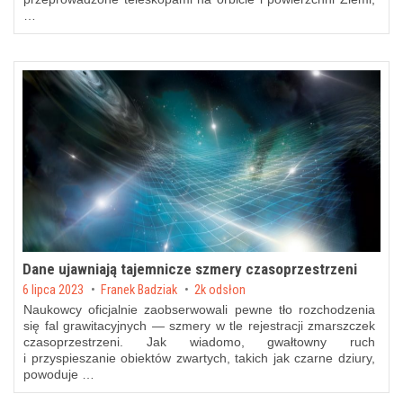
…
Dane ujawniają tajemnicze szmery czasoprzestrzeni
Posted on
6 lipca 2023
by
Franek Badziak
2k odsłon
Naukowcy oficjalnie zaobserwowali pewne tło rozchodzenia
się fal grawitacyjnych — szmery w tle rejestracji zmarszczek
czasoprzestrzeni. Jak wiadomo, gwałtowny ruch
i przyspieszanie obiektów zwartych, takich jak czarne dziury,
powoduje …