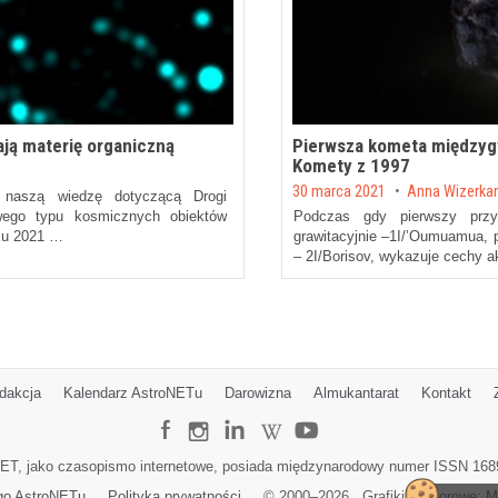
ją materię organiczną
Pierwsza kometa międzygw
Komety z 1997
Posted on
30 marca 2021
by
Anna Wizerka
y naszą wiedzę dotyczącą Drogi
wego typu kosmicznych obiektów
Podczas gdy pierwszy prz
oku 2021 …
grawitacyjnie –1I/’Oumuamua, 
– 2I/Borisov, wykazuje cechy 
dakcja
Kalendarz AstroNETu
Darowizna
Almukantarat
Kontakt
ET, jako czasopismo internetowe, posiada międzynarodowy numer ISSN 168
go AstroNETu
Polityka prywatności
© 2000–
2026
Grafiki wektorowe:
M