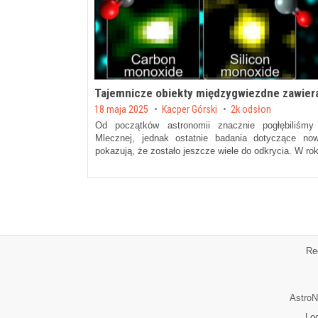
Tajemnicze obiekty międzygwiezdne zawiera
Posted on
18 maja 2025
by
Kacper Górski
2k odsłon
Od początków astronomii znacznie pogłębiliśm
Mlecznej, jednak ostatnie badania dotyczące no
pokazują, że zostało jeszcze wiele do odkrycia. W r
Re
AstroN
Lo