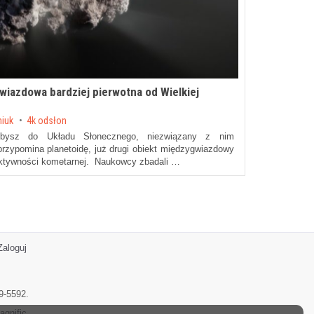
iazdowa bardziej pierwotna od Wielkiej
niuk
4k odsłon
ybysz do Układu Słonecznego, niezwiązany z nim
przypomina planetoidę, już drugi obiekt międzygwiazdowy
aktywności kometarnej. Naukowcy zbadali …
Zaloguj
9-5592.
agnific