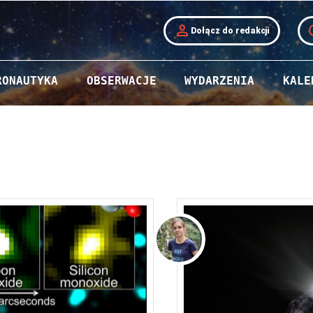
person
t
Dołącz do redakcji
RONAUTYKA
OBSERWACJE
WYDARZENIA
KALE