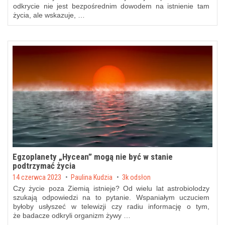
odkrycie nie jest bezpośrednim dowodem na istnienie tam
życia, ale wskazuje, …
Egzoplanety „Hycean” mogą nie być w stanie
podtrzymać życia
Posted on
14 czerwca 2023
by
Paulina Kudzia
3k odsłon
Czy życie poza Ziemią istnieje? Od wielu lat astrobiolodzy
szukają odpowiedzi na to pytanie. Wspaniałym uczuciem
byłoby usłyszeć w telewizji czy radiu informację o tym,
że badacze odkryli organizm żywy …