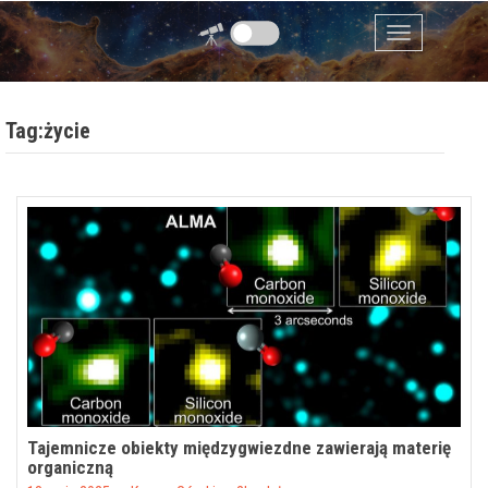
Przejdź do zawartości
Menu
Tag:życie
Tajemnicze obiekty międzygwiezdne zawierają materię
organiczną