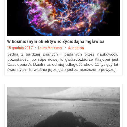
W kosmicznym obiektywie: Życiodajna mgławica
Posted on
15 grudnia 2017
by
Laura Meissner
4k odsłon
Jedną z bardziej znanych i badanych przez naukowców
pozostałości po supernowej w gwiazdozbiorze Kasjopei jest
Cassiopeia A. Dzieli nas od niej odległość około 11 tysięcy lat
świetlnych. To właśnie jej zdjęcie jest zamieszczone powyżej.