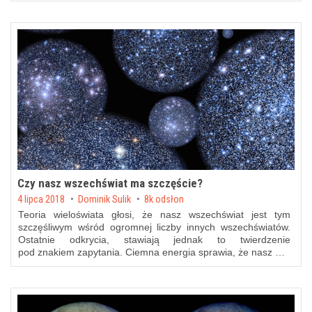
Czy nasz wszechświat ma szczęście?
Posted on
4 lipca 2018
by
Dominik Sulik
8k odsłon
Teoria wieloświata głosi, że nasz wszechświat jest tym
szczęśliwym wśród ogromnej liczby innych wszechświatów.
Ostatnie odkrycia, stawiają jednak to twierdzenie
pod znakiem zapytania. Ciemna energia sprawia, że nasz …