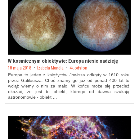
W kosmicznym obiektywie: Europa niesie nadzieję
Posted on
18 maja 2018
by
Izabela Mandla
4k odsłon
Europa to jeden z księżyców Jowisza odkryty w 1610 roku
przez Galileusza. Choć znamy go już od ponad 400 lat to
wciąż wiemy o nim za mało. W końcu może się przecież
okazać, że jest to obiekt, którego od dawna szukają
astronomowie - obiekt …