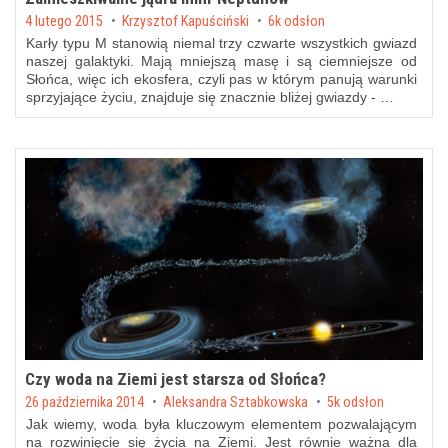
Posted on
4 lutego 2015
by
Krzysztof Kapuściński
6k odsłon
Karły typu M stanowią niemal trzy czwarte wszystkich gwiazd
naszej galaktyki. Mają mniejszą masę i są ciemniejsze od
Słońca, więc ich ekosfera, czyli pas w którym panują warunki
sprzyjające życiu, znajduje się znacznie bliżej gwiazdy - …
Czy woda na Ziemi jest starsza od Słońca?
Posted on
26 października 2014
by
Aleksandra Sztabkowska
5k odsłon
Jak wiemy, woda była kluczowym elementem pozwalającym
na rozwinięcie się życia na Ziemi. Jest równie ważna dla