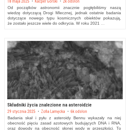
Posted on
18 maja 2025
by
Kacper Górski
2k odsłon
Od początków astronomii znacznie pogłębiliśmy naszą
wiedzę dotyczącą Drogi Mlecznej, jednak ostatnie badania
dotyczące nowego typu kosmicznych obiektów pokazują,
że zostało jeszcze wiele do odkrycia. W roku 2021 …
Składniki życia znalezione na asteroidzie
Posted on
29 stycznia 2025
by
Zofia Lamęcka
6k odsłon
Badania skał i pyłu z asteroidy Bennu wykazały na niej
obecność pięciu zasad azotowych budujących DNA i RNA,
oraz dowody na obecność słonej wody w przeszłości. To