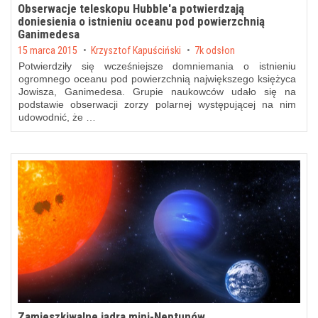
Obserwacje teleskopu Hubble'a potwierdzają
doniesienia o istnieniu oceanu pod powierzchnią
Ganimedesa
Posted on
15 marca 2015
by
Krzysztof Kapuściński
7k odsłon
Potwierdziły się wcześniejsze domniemania o istnieniu
ogromnego oceanu pod powierzchnią największego księżyca
Jowisza, Ganimedesa. Grupie naukowców udało się na
podstawie obserwacji zorzy polarnej występującej na nim
udowodnić, że …
Zamieszkiwalne jądra mini-Neptunów