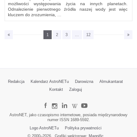
możliwości występowania życia na innych planetach.
Odnalezienie pierwotnego źródła naszej wody jest więc
kluczem do zrozumienia, …
1
2
3
…
12
Redakcja
Kalendarz AstroNETu
Darowizna
Almukantarat
Kontakt
Zaloguj
AstroNET, jako czasopismo internetowe, posiada międzynarodowy
numer ISSN 1689-5592.
Logo AstroNETu
Polityka prywatności
© 2000–
2026
Grafiki wektorowe:
Magnific