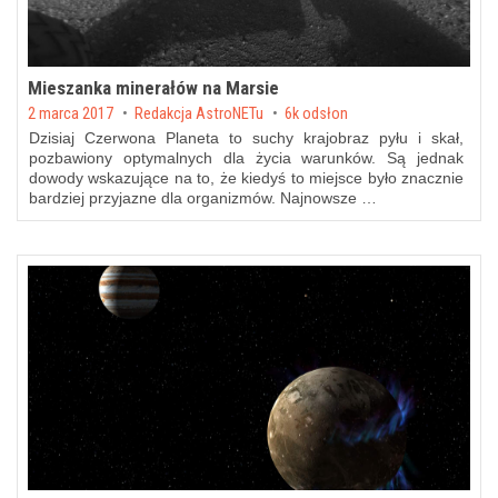
Mieszanka minerałów na Marsie
Posted on
2 marca 2017
by
Redakcja AstroNETu
6k odsłon
Dzisiaj Czerwona Planeta to suchy krajobraz pyłu i skał,
pozbawiony optymalnych dla życia warunków. Są jednak
dowody wskazujące na to, że kiedyś to miejsce było znacznie
bardziej przyjazne dla organizmów. Najnowsze …