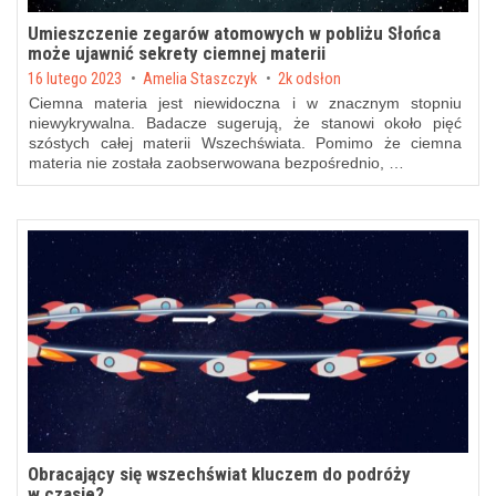
Umieszczenie zegarów atomowych w pobliżu Słońca
może ujawnić sekrety ciemnej materii
Posted on
16 lutego 2023
by
Amelia Staszczyk
2k odsłon
Ciemna materia jest niewidoczna i w znacznym stopniu
niewykrywalna. Badacze sugerują, że stanowi około pięć
szóstych całej materii Wszechświata. Pomimo że ciemna
materia nie została zaobserwowana bezpośrednio, …
Obracający się wszechświat kluczem do podróży
w czasie?