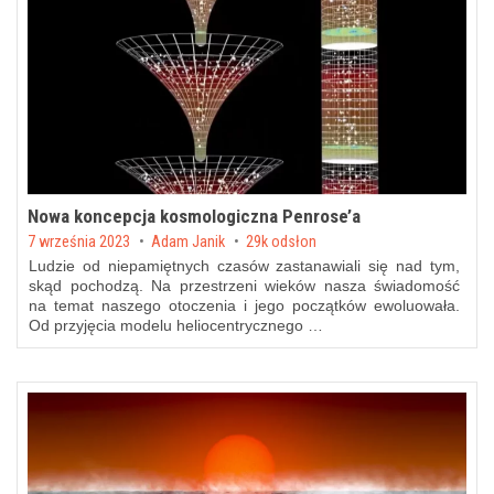
Nowa koncepcja kosmologiczna Penrose’a
Posted on
7 września 2023
by
Adam Janik
29k odsłon
Ludzie od niepamiętnych czasów zastanawiali się nad tym,
skąd pochodzą. Na przestrzeni wieków nasza świadomość
na temat naszego otoczenia i jego początków ewoluowała.
Od przyjęcia modelu heliocentrycznego …