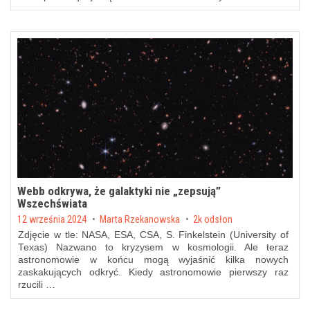
Webb odkrywa, że galaktyki nie „zepsują”
Wszechświata
Posted on
12 września 2024
by
Marta Rzekanowska
2k odsłon
Zdjęcie w tle: NASA, ESA, CSA, S. Finkelstein (University of
Texas) Nazwano to kryzysem w kosmologii. Ale teraz
astronomowie w końcu mogą wyjaśnić kilka nowych
zaskakujących odkryć. Kiedy astronomowie pierwszy raz
rzucili …