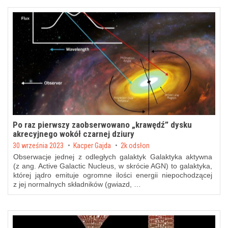
Po raz pierwszy zaobserwowano „krawędź” dysku
akrecyjnego wokół czarnej dziury
Posted on
30 września 2023
by
Kacper Gajda
2k odsłon
Obserwacje jednej z odległych galaktyk Galaktyka aktywna
(z ang. Active Galactic Nucleus, w skrócie AGN) to galaktyka,
której jądro emituje ogromne ilości energii niepochodzącej
z jej normalnych składników (gwiazd, …