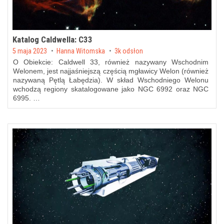
Katalog Caldwella: C33
Posted on
5 maja 2023
by
Hanna Witomska
3k odsłon
O Obiekcie: Caldwell 33, również nazywany Wschodnim
Welonem, jest najjaśniejszą częścią mgławicy Welon (również
nazywaną Pętlą Łabędzia). W skład Wschodniego Welonu
wchodzą regiony skatalogowane jako NGC 6992 oraz NGC
6995. …