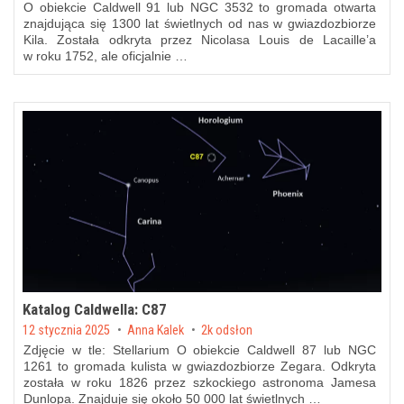
O obiekcie Caldwell 91 lub NGC 3532 to gromada otwarta
znajdująca się 1300 lat świetlnych od nas w gwiazdozbiorze
Kila. Została odkryta przez Nicolasa Louis de Lacaille’a
w roku 1752, ale oficjalnie …
Katalog Caldwella: C87
Posted on
12 stycznia 2025
by
Anna Kalek
2k odsłon
Zdjęcie w tle: Stellarium O obiekcie Caldwell 87 lub NGC
1261 to gromada kulista w gwiazdozbiorze Zegara. Odkryta
została w roku 1826 przez szkockiego astronoma Jamesa
Dunlopa. Znajduje się około 50 000 lat świetlnych …