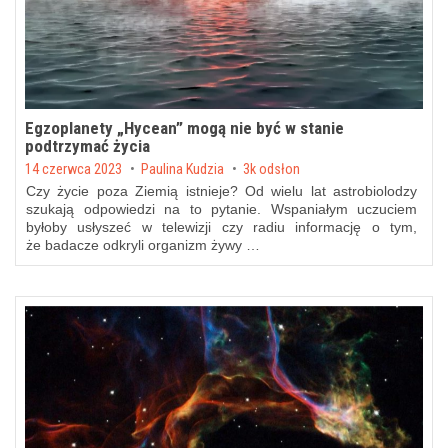
Egzoplanety „Hycean” mogą nie być w stanie
podtrzymać życia
Posted on
14 czerwca 2023
by
Paulina Kudzia
3k odsłon
Czy życie poza Ziemią istnieje? Od wielu lat astrobiolodzy
szukają odpowiedzi na to pytanie. Wspaniałym uczuciem
byłoby usłyszeć w telewizji czy radiu informację o tym,
że badacze odkryli organizm żywy …