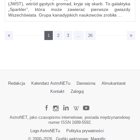
(JWST), wśród gęstych gromad, kryje się skarb. To galaktyka
„Sparkler”, która może zawierać pierwsze gwiazdy
Wszechświata. Grupa kanadyjskich naukowców zrobiła …
1
2
3
…
26
Redakcja
Kalendarz AstroNETu
Darowizna
Almukantarat
Kontakt
Zaloguj
AstroNET, jako czasopismo internetowe, posiada międzynarodowy
numer ISSN 1689-5592.
Logo AstroNETu
Polityka prywatności
© 2000–
2026
Grafiki wektorowe:
Magnific