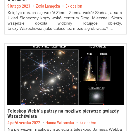
Posted on
9 lutego 2023
by
Zofia Lamęcka
3k odsłon
Księżyc obraca się wokół Ziemi, Ziemia wokół Słońca, a sam
Układ Słoneczny krąży wokół centrum Drogi Mlecznej. Skoro
wszędzie dokoła widzimy rotujące obiekty,
to czy Wszechświat jako całość też może się obracać? …
Teleskop Webb’a patrzy na możliwe pierwsze gwiazdy
Wszechświata
Posted on
4 października 2022
by
Hanna Witomska
4k odsłon
Na pierwszym naukowym zdjęciu z teleskopu Jamesa Webba