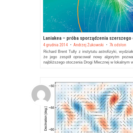
Laniakea – próba sporządzenia szerszego 
Posted on
4 grudnia 2014
by
Andrzej Żukowski
7k odsłon
Richard Brent Tully z instytutu astrofizyki, wydzia
że jego zespół opracował nowy algorytm pozwala
najbliższego otoczenia Drogi Mlecznej w lokalnym