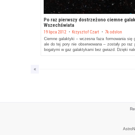
Po raz pierwszy dostrzeżono ciemne gala
Wszechświata
Posted on
19 lipca 2012
by
Krzysztof Czart
7k odsłon
Ciemne galaktyki – wczesna faza formowania się g
ale do tej pory nie obserwowana – zostały po raz 
bogatymi w gaz galaktykami bez gwiazd. Dzięki 
Re
AstroN