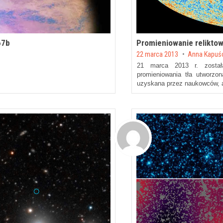
67b
Promieniowanie reliktow
Posted on
22 marca 2013
by
Anna Kapuś
21 marca 2013 r. została
promieniowania tła utworzon
uzyskana przez naukowców, 