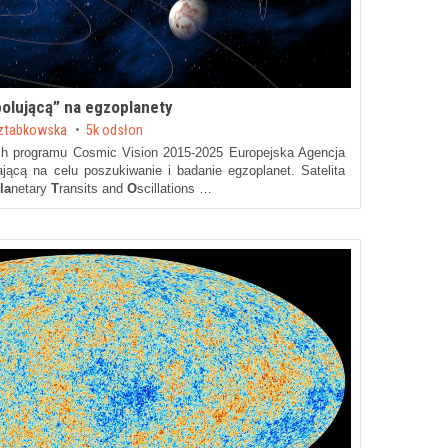
olującą” na egzoplanety
Sztabkowska
5k odsłon
ch programu Cosmic Vision 2015-2025 Europejska Agencja
ącą na celu poszukiwanie i badanie egzoplanet. Satelita
la
netary
T
ransits and
O
scillations …