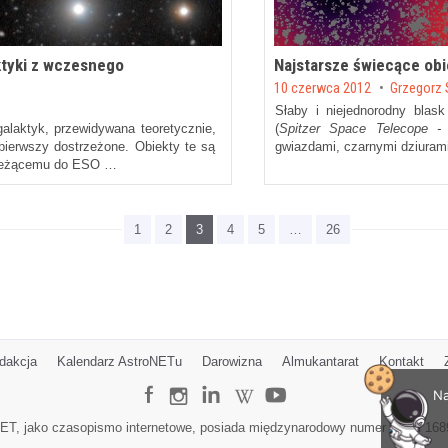
ktyki z wczesnego
Najstarsze świecące ob
Posted on
10 czerwca 2012
by
Grzegorz 
Słaby i niejednorodny blas
alaktyk, przewidywana teoretycznie,
(
Spitzer Space Telecope 
pierwszy dostrzeżone. Obiekty te są
gwiazdami, czarnymi dziuram
należącemu do ESO …
1
2
3
4
5
…
26
dakcja
Kalendarz AstroNETu
Darowizna
Almukantarat
Kontakt
Na
ET, jako czasopismo internetowe, posiada międzynarodowy numer ISSN 168