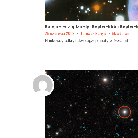
Kolejne egzoplanety: Kepler-66b i Kepler-
Posted on
26 czerwca 2013
by
Tomasz Banyś
6k odsłon
Naukowcy odkryli dwie egzoplanety w NGC 6811.