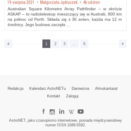
Posted on
19 sierpnia 2021
by
Małgorzata Jędruszek
4k odsłon
Australian Square Kilometre Array Pathfinder – w skrócie
ASKAP – to radioteleskop mieszczący się w Australii, 800 km
na północ od Perth. Składa się z 36 anten, każda ma 12 m
średnicy. Jego budowa zaczęła …
1
2
3
…
6
Redakcja
Kalendarz AstroNETu
Darowizna
Almukantarat
Kontakt
Zaloguj
AstroNET, jako czasopismo internetowe, posiada międzynarodowy
numer ISSN 1689-5592.