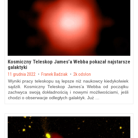
Kosmiczny Teleskop James’a Webba pokazał najstarsze
galaktyki
Posted on
11 grudnia 2022
by
Franek Badziak
2k odsłon
Wyniki pracy teleskopu są lepsze niż naukowcy kiedykolwiek
sądzili. Kosmiczny Teleskop James’a Webba od początku
zachwyca swoją dokładnością i nowymi możliwościami, jeśli
chodzi o obserwacje odległych galaktyk. Już …