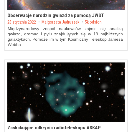
Obserwacje narodzin gwiazd za pomocą JWST
Posted on
28 stycznia 2022
by
Małgorzata Jędruszek
5k odsłon
Międzynarodowy zespół naukowców zajmie się analizą
gwiazd, gromad i pyłu znajdujących się w 19 najbliższych
galaktykach. Pomoże im w tym Kosmiczny Teleskop Jamesa
Webba.
Zaskakujące odkrycia radioteleskopu ASKAP