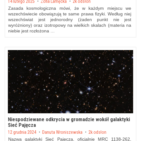
Posted on
14 lutego 2025
by
Zofia Lamęcka
2k odsłon
Zasada kosmologiczna mówi, że w każdym miejscu we
wszechświecie obowiązują te same prawa fizyki. Według niej
wszechświat jest jednorodny (żaden punkt nie jest
wyróżniony) oraz izotropowy na wielkich skalach (materia na
niebie jest rozłożona …
Niespodziewane odkrycia w gromadzie wokół galaktyki
Sieć Pajęcza
Posted on
12 grudnia 2024
by
Danuta Wroniszewska
2k odsłon
Nazwa galaktyki Sieć Pajęcza, oficjalnie MRC 1138-262,