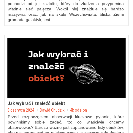
pochodzi od jej kształtu, który do złudzenia przypomina
właśnie sieć pajęczą. Wokół niej znajduje się bardzo
masywna oraz, jak na skalę Wszechświata, bliska Ziemi
gromada galaktyk; jest …
Jak wybrać i znaleźć obiekt
Posted on
8 czerwca 2024
by
Dawid Chudzik
4k odsłon
Przed rozpoczęciem obserwacji kluczowe pytanie, które
powinniśmy sobie zadać, to: co właściwie chcemy
obserwować? Bardzo ważne jest zaplanowanie listy obiektów,
aby nie marnować na miejscu czasu, zwłaszcza gdy dopiero