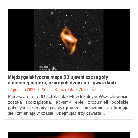
Międzygalaktyczna mapa 3D ujawni szczegóły
o ciemnej materii, czarnych dziurach i gwiazdach
Posted on
17 grudnia 2022
by
Amelia Staszczyk
2k odsłon
Pierwsza mapa 3D setek galaktyk w lokalnym Wszechświecie
została sporządzona, abyśmy lepiej zrozumieli pobliskie
galaktyki i gromady galaktyk poprzez pokazanie, jak formują
się i zmieniają w czasie. Obejmując trzy czwarte …