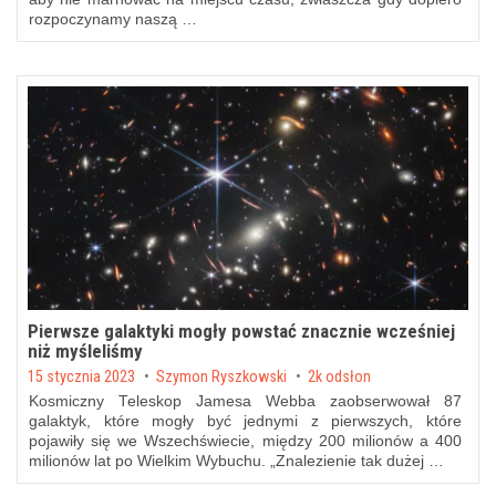
rozpoczynamy naszą …
Pierwsze galaktyki mogły powstać znacznie wcześniej
niż myśleliśmy
Posted on
15 stycznia 2023
by
Szymon Ryszkowski
2k odsłon
Kosmiczny Teleskop Jamesa Webba zaobserwował 87
galaktyk, które mogły być jednymi z pierwszych, które
pojawiły się we Wszechświecie, między 200 milionów a 400
milionów lat po Wielkim Wybuchu. „Znalezienie tak dużej …