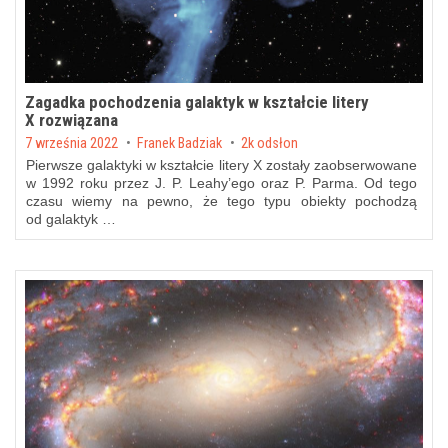
Zagadka pochodzenia galaktyk w kształcie litery
X rozwiązana
Posted on
7 września 2022
by
Franek Badziak
2k odsłon
Pierwsze galaktyki w kształcie litery X zostały zaobserwowane
w 1992 roku przez J. P. Leahy’ego oraz P. Parma. Od tego
czasu wiemy na pewno, że tego typu obiekty pochodzą
od galaktyk …