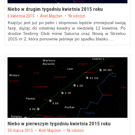
Niebo w drugim tygodniu kwietnia 2015 roku
Posted on
6 kwietnia 2015
by
Ariel Majcher
9k odsłon
Księżyc jest już po pełni i stopniowo będzie zmniejszał swoją
fazę, dążąc do ostatniej kwadry w niedzielę 12 kwietnia. Po
drodze Srebrny Glob minie Saturna oraz Nową w Strzelcu
2015 nr 2, która ponownie jaśnieje po spadku blasku …
Niebo w pierwszym tygodniu kwietnia 2015 roku
Posted on
30 marca 2015
by
Ariel Majcher
9k odsłon