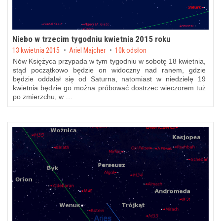
Niebo w trzecim tygodniu kwietnia 2015 roku
Posted on
13 kwietnia 2015
by
Ariel Majcher
10k odsłon
Nów Księżyca przypada w tym tygodniu w sobotę 18 kwietnia,
stąd początkowo będzie on widoczny nad ranem, gdzie
będzie oddalał się od Saturna, natomiast w niedzielę 19
kwietnia będzie go można próbować dostrzec wieczorem tuż
po zmierzchu, w …