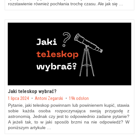
rozstawienie również pochłania trochę czasu. Ale jak się …
Jaki teleskop wybrać?
Posted on
1 lipca 2024
by
Antoni Zegarski
19k odsłon
Pytanie, jaki teleskop powinnam lub powinienem kupić, stawia
sobie każda osoba rozpoczynająca swoją przygodę z
astronomią. Jednak czy jest to odpowiednio zadane pytanie?
A jeżeli tak, to w jaki sposób brzmi na nie odpowiedź? W
poniższym artykule …