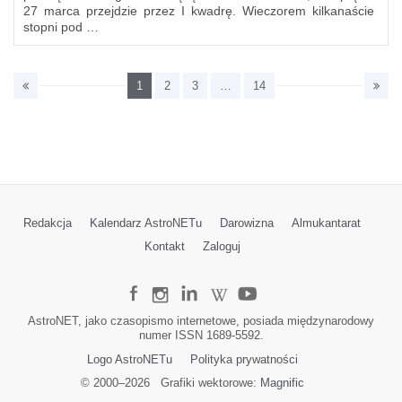
27 marca przejdzie przez I kwadrę. Wieczorem kilkanaście
stopni pod …
1
2
3
…
14
Redakcja
Kalendarz AstroNETu
Darowizna
Almukantarat
Kontakt
Zaloguj
AstroNET, jako czasopismo internetowe, posiada międzynarodowy
numer ISSN 1689-5592.
Logo AstroNETu
Polityka prywatności
© 2000–
2026
Grafiki wektorowe:
Magnific