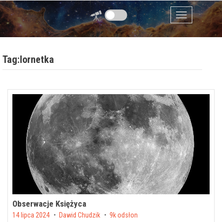
Przejdź do zawartości
Menu
Tag:lornetka
Obserwacje Księżyca
Posted on
14 lipca 2024
by
Dawid Chudzik
9k odsłon