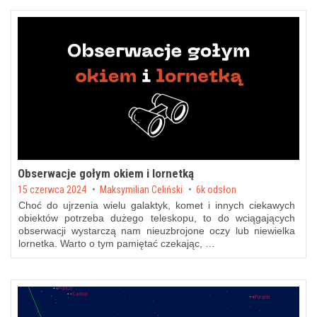
Obserwacje gołym okiem i lornetką
Posted on
15 czerwca 2024
by
Maksymilian Celiński
6k odsłon
Choć do ujrzenia wielu galaktyk, komet i innych ciekawych
obiektów potrzeba dużego teleskopu, to do wciągających
obserwacji wystarczą nam nieuzbrojone oczy lub niewielka
lornetka. Warto o tym pamiętać czekając, …