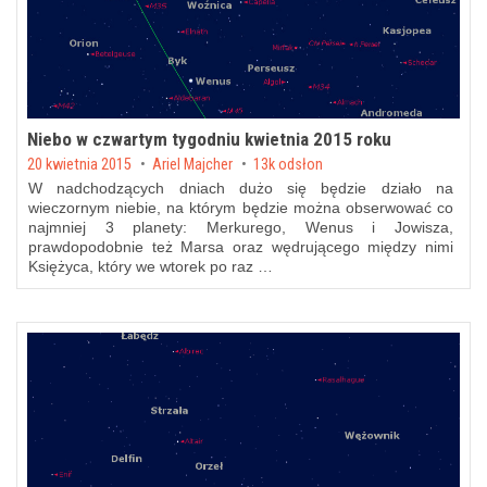
Niebo w czwartym tygodniu kwietnia 2015 roku
Posted on
20 kwietnia 2015
by
Ariel Majcher
13k odsłon
W nadchodzących dniach dużo się będzie działo na
wieczornym niebie, na którym będzie można obserwować co
najmniej 3 planety: Merkurego, Wenus i Jowisza,
prawdopodobnie też Marsa oraz wędrującego między nimi
Księżyca, który we wtorek po raz …