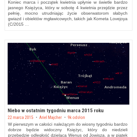
Koniec marca i początek kwietnia upłynie w świetle bardzo
jasnego Księżyca, który w sobotę 4 kwietnia przejdzie przez
pełnię, mocno utrudniając życie obserwatorom słabych
gwiazd i obiektów mgławicowych, takich jak Kometa Lovejoya
(C/2015 …
Niebo w ostatnim tygodniu marca 2015 roku
Posted on
22 marca 2015
by
Ariel Majcher
9k odsłon
W pierwszym w całości należącym do wiosny tygodniu bardzo
dobrze będzie widoczny Księżyc, który do niedzieli
przebędzie odległość dzielącą Wenus od Jowisza, a w piątek