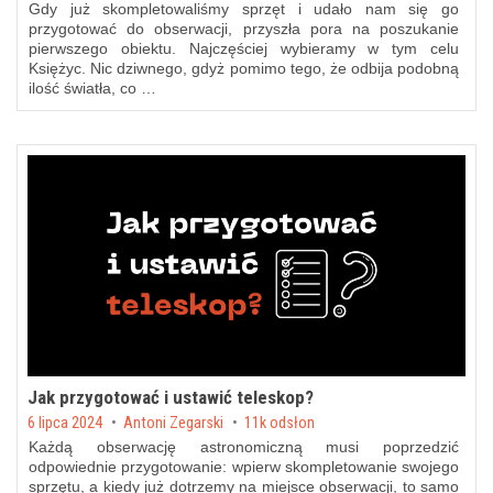
Gdy już skompletowaliśmy sprzęt i udało nam się go
przygotować do obserwacji, przyszła pora na poszukanie
pierwszego obiektu. Najczęściej wybieramy w tym celu
Księżyc. Nic dziwnego, gdyż pomimo tego, że odbija podobną
ilość światła, co …
Jak przygotować i ustawić teleskop?
Posted on
6 lipca 2024
by
Antoni Zegarski
11k odsłon
Każdą obserwację astronomiczną musi poprzedzić
odpowiednie przygotowanie: wpierw skompletowanie swojego
sprzętu, a kiedy już dotrzemy na miejsce obserwacji, to samo