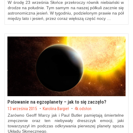
W środę 23 września Słońce przekroczy równik niebiański w
drodze na południe. Tym samym na naszej półkuli zacznie się
astronomiczna jesień. W tygodniu, podzielonym prawie na pół
między lato i jesień, przez coraz większą część nocy …
Polowanie na egzoplanety – jak to się zaczęło?
Posted on
13 września 2015
by
Karolina Bargieł
4k odsłon
Zarówno Geoff Marcy jak i Paul Butler pamiętają śmiertelne
zmęczenie oraz ten niebywały dreszczyk emocji, jaki
towarzyszył im podczas odkrywania pierwszej planety spoza
Układu Słonecznego.