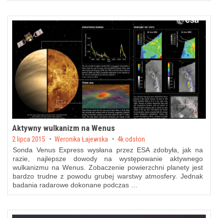
Aktywny wulkanizm na Wenus
Posted on
2 lipca 2015
by
Weronika Łajewska
4k odsłon
Sonda Venus Express wysłana przez ESA zdobyła, jak na
razie, najlepsze dowody na występowanie aktywnego
wulkanizmu na Wenus. Zobaczenie powierzchni planety jest
bardzo trudne z powodu grubej warstwy atmosfery. Jednak
badania radarowe dokonane podczas …