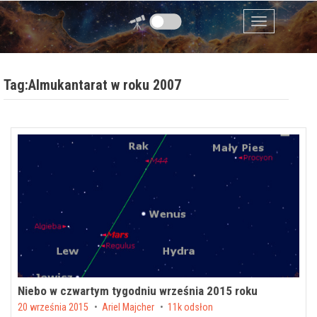
Przejdź do zawartości
Menu
Tag:Almukantarat w roku 2007
Niebo w czwartym tygodniu września 2015 roku
Posted on
20 września 2015
by
Ariel Majcher
11k odsłon