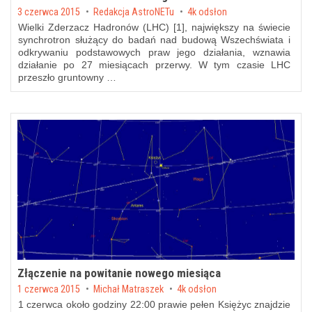
Posted on
3 czerwca 2015
by
Redakcja AstroNETu
4k odsłon
Wielki Zderzacz Hadronów (LHC) [1], największy na świecie
synchrotron służący do badań nad budową Wszechświata i
odkrywaniu podstawowych praw jego działania, wznawia
działanie po 27 miesiącach przerwy. W tym czasie LHC
przeszło gruntowny …
Złączenie na powitanie nowego miesiąca
Posted on
1 czerwca 2015
by
Michał Matraszek
4k odsłon
1 czerwca około godziny 22:00 prawie pełen Księżyc znajdzie