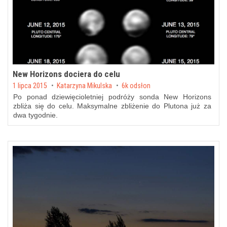
New Horizons dociera do celu
Posted on
1 lipca 2015
by
Katarzyna Mikulska
6k odsłon
Po ponad dziewięcioletniej podróży sonda New Horizons
zbliża się do celu. Maksymalne zbliżenie do Plutona już za
dwa tygodnie.