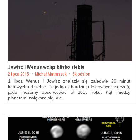
Jowisz i Wenus wciąz blisko siebie
Posted on
2 lipca 2015
by
Michał Matraszek
5k odsłon
1 lipca Wenus i Jowisz znalazły się zaledwie 20 minut
kątowych od siebie. To jedno z bardziej efektownych złączeń,
jakie możemy obserwować w 2015 roku. Kąt między
planetami zwiększa się, ale...