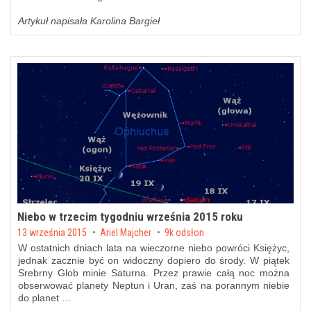
Artykuł napisała Karolina Bargieł
Niebo w trzecim tygodniu września 2015 roku
Posted on
13 września 2015
by
Ariel Majcher
9k odsłon
W ostatnich dniach lata na wieczorne niebo powróci Księżyc,
jednak zacznie być on widoczny dopiero do środy. W piątek
Srebrny Glob minie Saturna. Przez prawie całą noc można
obserwować planety Neptun i Uran, zaś na porannym niebie
do planet …