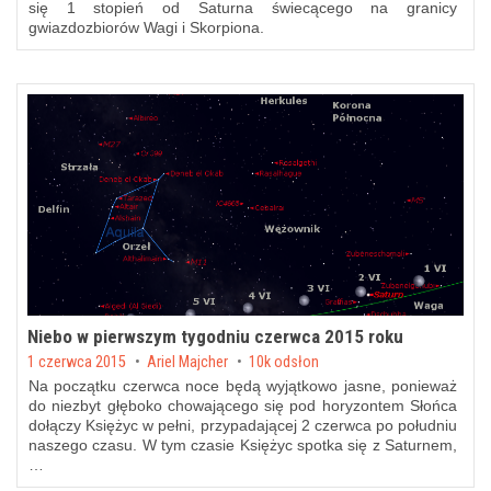
się 1 stopień od Saturna świecącego na granicy
gwiazdozbiorów Wagi i Skorpiona.
Niebo w pierwszym tygodniu czerwca 2015 roku
Posted on
1 czerwca 2015
by
Ariel Majcher
10k odsłon
Na początku czerwca noce będą wyjątkowo jasne, ponieważ
do niezbyt głęboko chowającego się pod horyzontem Słońca
dołączy Księżyc w pełni, przypadającej 2 czerwca po południu
naszego czasu. W tym czasie Księżyc spotka się z Saturnem,
…