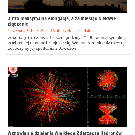
Jutro maksymalna elongacja, a za miesiąc ciekawe
złączenie
Posted on
6 czerwca 2015
by
Michał Matraszek
5k odsłon
w sobotę (6 czerwca) około godziny 21:00 w maksymalnej
wschodniej elongacji znajdzie się Wenus. A za niecały miesiąc
zobaczymy jej spotkanie z Jowiszem.
Wznowienie działania Wielkiego Zderzacza Hadronów