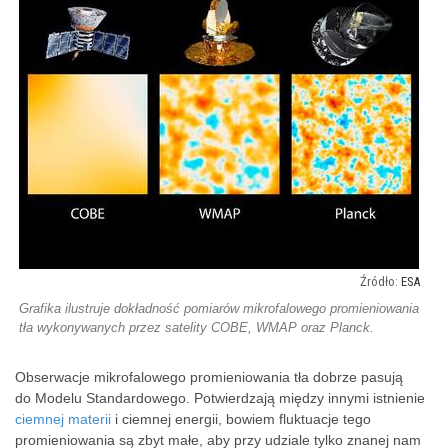
ESA
Grafika ilustruje dokładność pomiarów mikrofalowego promieniowania
tła wykonywanych przez satelity COBE, WMAP oraz Planck.
Obserwacje mikrofalowego promieniowania tła dobrze pasują
do Modelu Standardowego. Potwierdzają między innymi istnienie
ciemnej materii
i ciemnej energii, bowiem fluktuacje tego
promieniowania są zbyt małe, aby przy udziale tylko znanej nam