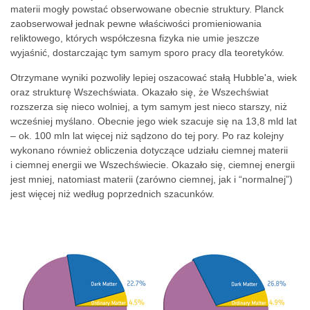
materii mogły powstać obserwowane obecnie struktury. Planck
zaobserwował jednak pewne właściwości promieniowania
reliktowego, których współczesna fizyka nie umie jeszcze
wyjaśnić, dostarczając tym samym sporo pracy dla teoretyków.
Otrzymane wyniki pozwoliły lepiej oszacować stałą Hubble'a, wiek
oraz strukturę Wszechświata. Okazało się, że Wszechświat
rozszerza się nieco wolniej, a tym samym jest nieco starszy, niż
wcześniej myślano. Obecnie jego wiek szacuje się na 13,8 mld lat
– ok. 100 mln lat więcej niż sądzono do tej pory. Po raz kolejny
wykonano również obliczenia dotyczące udziału ciemnej materii
i ciemnej energii we Wszechświecie. Okazało się, ciemnej energii
jest mniej, natomiast materii (zarówno ciemnej, jak i “normalnej”)
jest więcej niż według poprzednich szacunków.