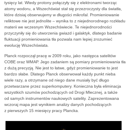
tysięcy lat. Wtedy protony połączyły się z elektronami tworząc
atomy wodoru, a Wszechświat stał się przezroczysty dla światła,
które dzisiaj obserwujemy w długości mikrofal. Promieniowanie
reliktowe nie jest jednolite – wynika to z niejednorodnego rozkładu
materii we wczesnym Wszechświecie. Te niejednorodności
przyczyniły się do utworzenia gwiazd i galaktyk, dlatego badanie
fluktuacji promieniowania tła pozwala nam lepiej zrozumieć
ewolucję Wszechświata.
Planck rozpoczął pracę w 2009 roku, jako następca satelitów
COBE oraz WMAP. Jego zadaniem są pomiary promieniowania tła
z dużą precyzją. Nie jest to łatwe, gdyż promieniowanie to jest
bardzo słabe. Dlatego Planck obserwował każdy punkt nieba
wiele razy, a otrzymane od niego dane musiały być długo
przetwarzane przez superkomputery. Konieczna była eliminacja
wszystkich szumów pochodzących od Drogi Mlecznej, a także
od samych instrumentów naukowych satelity. Zaprezentowana
wczoraj mapa jest wynikiem analizy danych pochodzących
z pierwszych 15 miesięcy pracy Plancka.