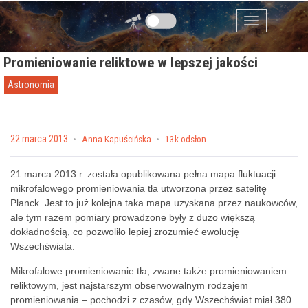
Przejdź do zawartości
Menu
Promieniowanie reliktowe w lepszej jakości
Astronomia
Posted on
22 marca 2013
by
Anna Kapuścińska
13k odsłon
21 marca 2013 r. została opublikowana pełna mapa fluktuacji
mikrofalowego promieniowania tła utworzona przez satelitę
Planck. Jest to już kolejna taka mapa uzyskana przez naukowców,
ale tym razem pomiary prowadzone były z dużo większą
dokładnością, co pozwoliło lepiej zrozumieć ewolucję
Wszechświata.
Mikrofalowe promieniowanie tła, zwane także promieniowaniem
reliktowym, jest najstarszym obserwowalnym rodzajem
promieniowania – pochodzi z czasów, gdy Wszechświat miał 380