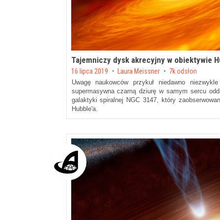
Tajemniczy dysk akrecyjny w obiektywie H
Posted on
16 lipca 2019
by
Laura Meissner
7k odsłon
Uwagę naukowców przykuł niedawno niezwykle 
supermasywna czarną dziurę w samym sercu oddal
galaktyki spiralnej NGC 3147, który zaobserwowa
Hubble'a.