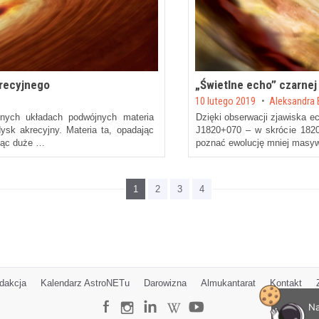
recyjnego
„Świetlne echo” czarnej
Posted on
10 lutego 2019
by
Aleksandra
ych układach podwójnych materia
Dzięki obserwacji zjawiska e
ysk akrecyjny. Materia ta, opadając
J1820+070 – w skrócie 1820
jąc duże …
poznać ewolucję mniej masy
1
2
3
4
dakcja
Kalendarz AstroNETu
Darowizna
Almukantarat
Kontakt
Na