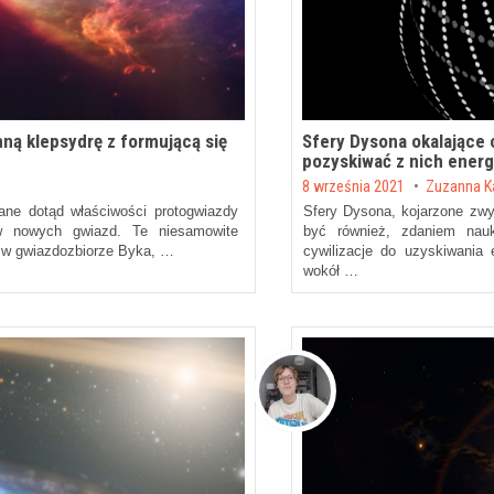
ą klepsydrę z formującą się
Sfery Dysona okalające 
pozyskiwać z nich energ
Posted on
8 września 2021
by
Zuzanna K
ne dotąd właściwości protogwiazdy
Sfery Dysona, kojarzone zwy
ów nowych gwiazd. Te niesamowite
być również, zdaniem nau
 w gwiazdozbiorze Byka, …
cywilizacje do uzyskiwania 
wokół …