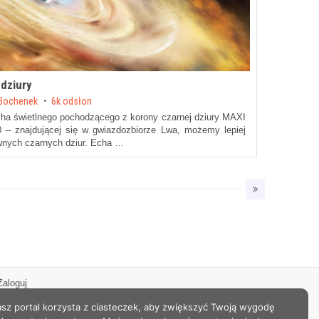
 dziury
 Bochenek
6k odsłon
cha świetlnego pochodzącego z korony czarnej dziury MAXI
 – znajdującej się w gwiazdozbiorze Lwa, możemy lepiej
wnych czarnych dziur. Echa …
Zaloguj
sz portal korzysta z ciasteczek, aby zwiększyć Twoją wygodę