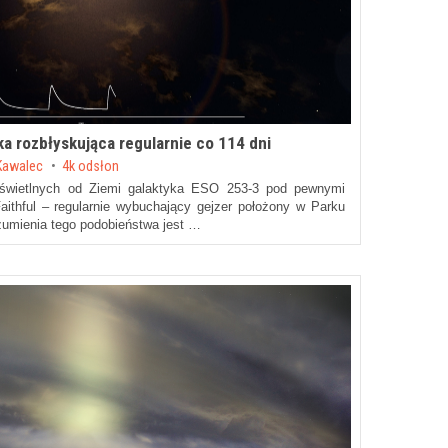
ka rozbłyskująca regularnie co 114 dni
Kawalec
4k odsłon
 świetlnych od Ziemi galaktyka ESO 253-3 pod pewnymi
ithful – regularnie wybuchający gejzer położony w Parku
zumienia tego podobieństwa jest …