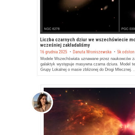
Liczba czarnych dziur we wszechświecie mo
wcześniej zakładaliśmy
Posted on
16 grudnia 2025
by
Danuta Wroniszewska
5k odsło
Modele Wszechświata uznawane przez naukowców zak
galaktyk występuje masywna czarna dziura. Model te
Grupy Lokalnej o masie zbliżonej do Drogi Mlecznej.