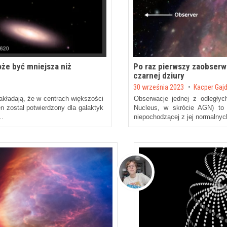
że być mniejsza niż
Po raz pierwszy zaobser
czarnej dziury
Posted on
n
30 września 2023
by
Kacper Gaj
ładają, że w centrach większości
Obserwacje jednej z odległyc
n został potwierdzony dla galaktyk
Nucleus, w skrócie AGN) to g
 …
niepochodzącej z jej normalny