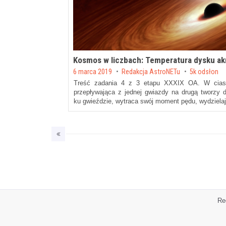
Kosmos w liczbach: Temperatura dysku ak
Posted on
6 marca 2019
by
Redakcja AstroNETu
5k odsłon
Treść zadania 4 z 3 etapu XXXIX OA. W ciasn
przepływająca z jednej gwiazdy na drugą tworzy d
ku gwieździe, wytraca swój moment pędu, wydziela
Re