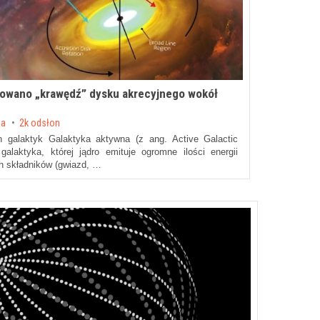
wowano „krawędź” dysku akrecyjnego wokół
da
2k odsłon
h galaktyk Galaktyka aktywna (z ang. Active Galactic
alaktyka, której jądro emituje ogromne ilości energii
ch składników (gwiazd, …