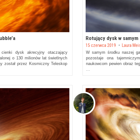
ubble’a
Rotujący dysk w samym 
Posted on
15 czerwca 2019
by
Laura Mei
cienki dysk akrecyjny otaczający
W samym środku naszej gala
onej o 130 milionów lat świetlnych
pozostaje ona tajemniczym
ny został przez Kosmiczny Teleskop
naukowcom pewien obraz tego
…