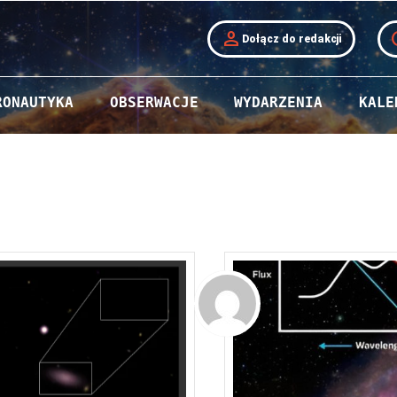
person
t
Dołącz do redakcji
RONAUTYKA
OBSERWACJE
WYDARZENIA
KALE