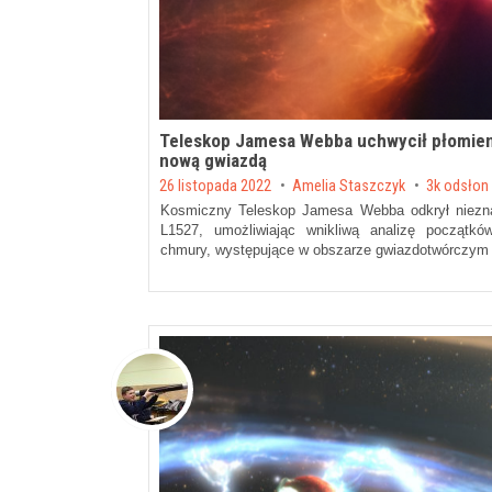
Teleskop Jamesa Webba uchwycił płomienn
nową gwiazdą
Posted on
26 listopada 2022
by
Amelia Staszczyk
3k odsłon
Kosmiczny Teleskop Jamesa Webba odkrył niezna
L1527, umożliwiając wnikliwą analizę początk
chmury, występujące w obszarze gwiazdotwórczym