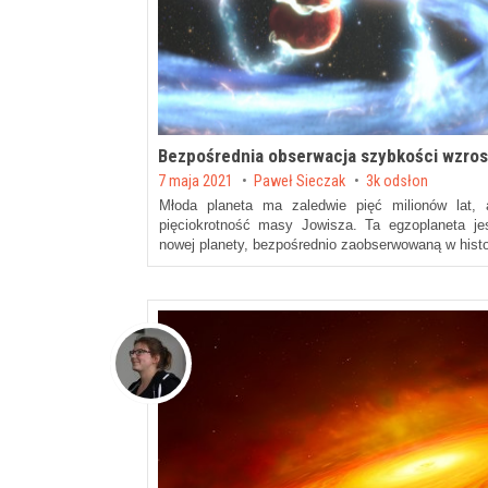
Bezpośrednia obserwacja szybkości wzro
Posted on
7 maja 2021
by
Paweł Sieczak
3k odsłon
Młoda planeta ma zaledwie pięć milionów lat,
pięciokrotność masy Jowisza. Ta egzoplaneta jes
nowej planety, bezpośrednio zaobserwowaną w histor