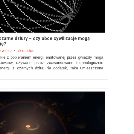
czarne dziury – czy obce cywilizacje mogą
ię?
awalec
7k odsłon
kle z pobieraniem energii emitowanej przez gwiazdy mogą
kowców, używane przez zaawansowane technologicznie
energii z czarnych dziur. Na dodatek, taka umieszczona